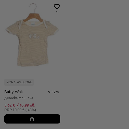
4
-20% с WELCOME
Baby Walz
9-12m
Детска тениска
5,62 € / 10,99 лв.
Препоръчителна цена:
RRP
10,00 € (-43%)