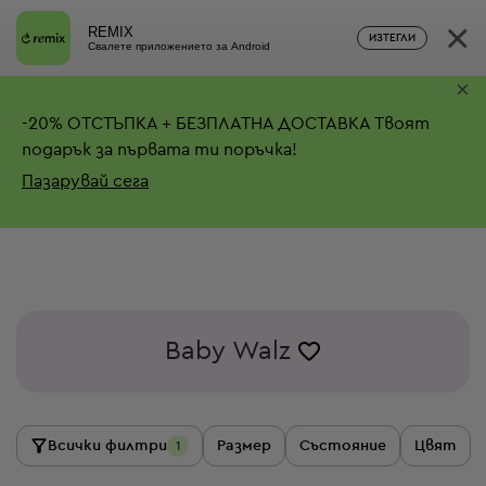
×
REMIX
ИЗТЕГЛИ
Свалете приложението за Android
×
-
20%
ОТСТЪПКА + БЕЗПЛАТНА ДОСТАВКА
Твоят
подарък за първата ти поръчка!
Пазарувай сега
Baby Walz
Всички филтри
Размер
Състояние
Цвят
1