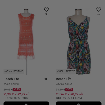
9
19
-60% с FESTIVE
-60% с FESTIVE
Beach Life
Beach Life
XL
L
Къса рокля
Дълга рокля
Начална цена:
Начална цена:
29,65 €
-25%
31,69 €
-33%
Discount Price:
Discount Price:
Намалена цена:
Намалена цена:
21,98 € / 42,99 лв.
20,96 € / 40,99 лв.
Препоръчителна цена:
Препоръчителна цена:
RRP
69,00 € (-68%)
RRP
69,00 € (-69%)