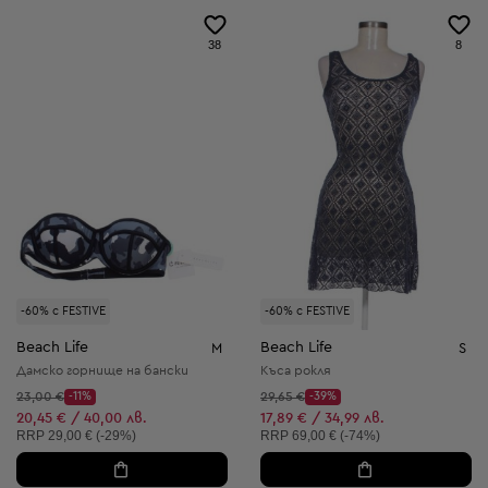
38
8
-60% с FESTIVE
-60% с FESTIVE
Beach Life
Beach Life
M
S
Дамско горнище на бански
Къса рокля
Начална цена:
Начална цена:
23,00 €
-11%
29,65 €
-39%
Discount Price:
Discount Price:
Намалена цена:
Намалена цена:
20,45 € / 40,00 лв.
17,89 € / 34,99 лв.
Препоръчителна цена:
Препоръчителна цена:
RRP
29,00 € (-29%)
RRP
69,00 € (-74%)