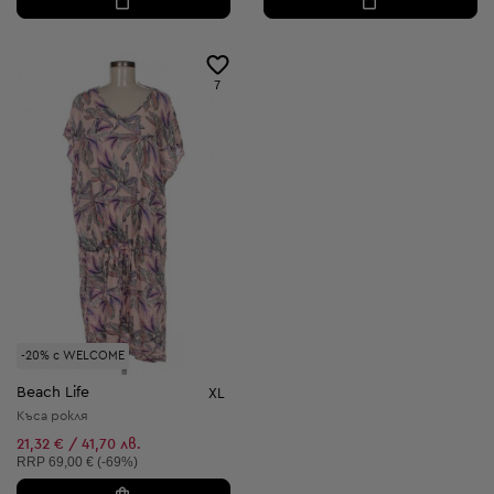
7
-20% с WELCOME
Beach Life
XL
Къса рокля
21,32 € / 41,70 лв.
Препоръчителна цена:
RRP
69,00 € (-69%)