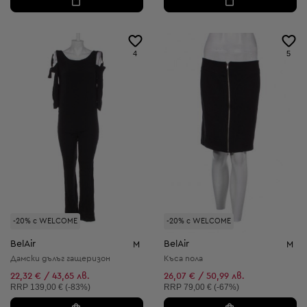
4
5
-20% с WELCOME
-20% с WELCOME
BelAir
BelAir
M
M
Дамски дълъг гащеризон
Къса пола
22,32 € / 43,65 лв.
26,07 € / 50,99 лв.
Препоръчителна цена:
Препоръчителна цена:
RRP
139,00 € (-83%)
RRP
79,00 € (-67%)