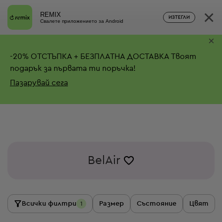
×
REMIX
ИЗТЕГЛИ
Свалете приложението за Android
×
-
20%
ОТСТЪПКА + БЕЗПЛАТНА ДОСТАВКА
Твоят
подарък за първата ти поръчка!
Пазарувай сега
BelAir
Всички филтри
Размер
Състояние
Цвят
1