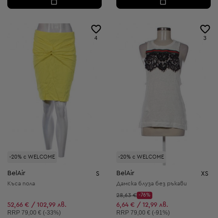
4
3
-20% с WELCOME
-20% с WELCOME
BelAir
BelAir
S
XS
Къса пола
Дамска блуза без ръкави
Начална цена:
28,63 €
-76%
Discount Price:
Намалена цена:
52,66 € / 102,99 лв.
6,64 € / 12,99 лв.
Препоръчителна цена:
Препоръчителна цена:
RRP
79,00 € (-33%)
RRP
79,00 € (-91%)