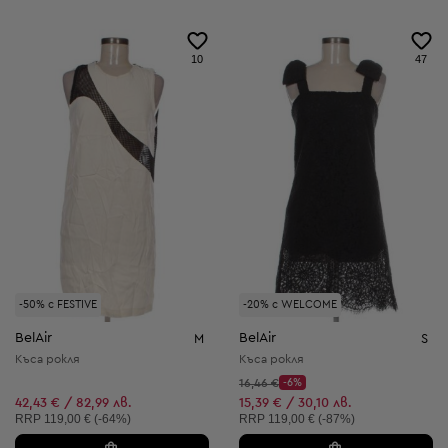
10
47
-50% с FESTIVE
-20% с WELCOME
BelAir
BelAir
M
S
Къса рокля
Къса рокля
Начална цена:
16,46 €
-6%
Discount Price:
Намалена цена:
42,43 € / 82,99 лв.
15,39 € / 30,10 лв.
Препоръчителна цена:
Препоръчителна цена:
RRP
119,00 € (-64%)
RRP
119,00 € (-87%)