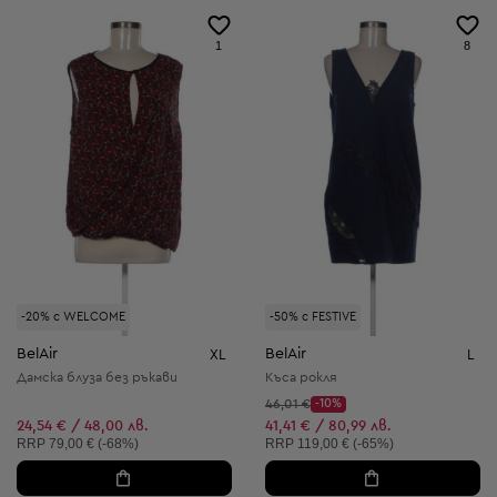
1
8
-20% с WELCOME
-50% с FESTIVE
BelAir
BelAir
XL
L
Дамска блуза без ръкави
Къса рокля
Начална цена:
46,01 €
-10%
Discount Price:
Намалена цена:
24,54 € / 48,00 лв.
41,41 € / 80,99 лв.
Препоръчителна цена:
Препоръчителна цена:
RRP
79,00 € (-68%)
RRP
119,00 € (-65%)