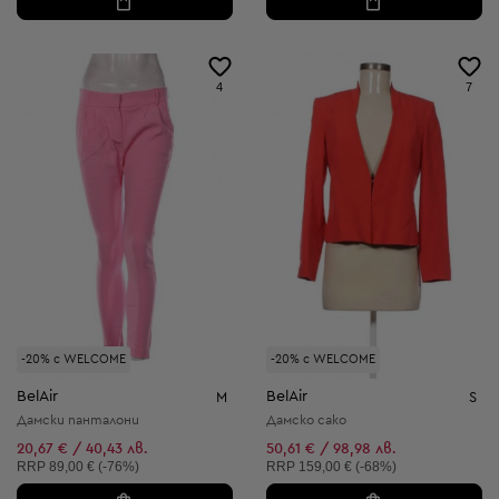
4
7
-20% с WELCOME
-20% с WELCOME
BelAir
BelAir
M
S
Дамски панталони
Дамско сако
20,67 € / 40,43 лв.
50,61 € / 98,98 лв.
Препоръчителна цена:
Препоръчителна цена:
RRP
89,00 € (-76%)
RRP
159,00 € (-68%)