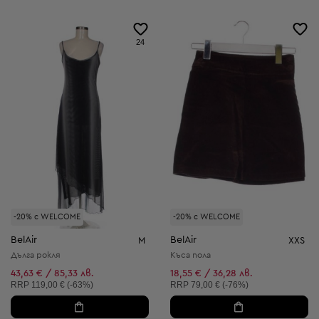
24
-20% с WELCOME
-20% с WELCOME
BelAir
BelAir
M
XXS
Дълга рокля
Къса пола
43,63 € / 85,33 лв.
18,55 € / 36,28 лв.
Препоръчителна цена:
Препоръчителна цена:
RRP
119,00 € (-63%)
RRP
79,00 € (-76%)