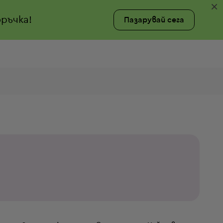
×
ръчка!
Пазарувай сега