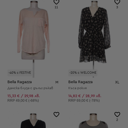
11
3
-40% с FESTIVE
-20% с WELCOME
Bella Ragazza
Bella Ragazza
M
XL
Дамска блуза с дълъг ръкав
Къса рокля
15,33 € / 29,98 лв.
14,82 € / 28,99 лв.
Препоръчителна цена:
Препоръчителна цена:
RRP
49,00 € (-68%)
RRP
69,00 € (-78%)
2