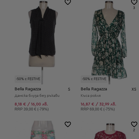
3
-50% с FESTIVE
-50% с FESTIVE
Bella Ragazza
Bella Ragazza
S
XS
Дамска блуза без ръкави
Къса рокля
8,18 € / 16,00 лв.
16,87 € / 32,99 лв.
Препоръчителна цена:
Препоръчителна цена:
RRP
39,00 € (-79%)
RRP
69,00 € (-75%)
2