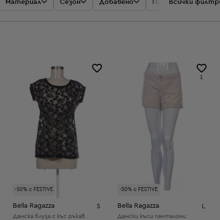
Материал
Сезон
Добавено
Промоции
Всички филтр
Цен
1
-50% с FESTIVE
-50% с FESTIVE
Bella Ragazza
Bella Ragazza
S
L
Дамска блуза с къс ръкав
Дамски къси панталони