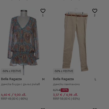
1
2
-50% с FESTIVE
-50% с FESTIVE
Bella Ragazza
Bella Ragazza
M
L
Дамска блуза с дълъг ръкав
Дамски панталони
Начална цена:
9,71 €
-63%
Discount Price:
Намалена цена:
4,60 € / 9,00 лв.
3,57 € / 6,98 лв.
Препоръчителна цена:
Препоръчителна цена:
RRP
49,00 € (-90%)
RRP
59,00 € (-93%)