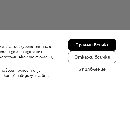
Приеми всички
и и са осигурени от нас и
те и за анализиране на
Откажи всички
аресали. Ако сте съгласни,
Управление
а поверителност и за
тките" най-долу в сайта.