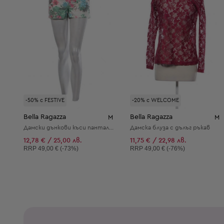
-50% с FESTIVE
-20% с WELCOME
Bella Ragazza
Bella Ragazza
M
M
Дамски дънкови къси панталони
Дамска блуза с дълъг ръкав
12,78 € / 25,00 лв.
11,75 € / 22,98 лв.
Препоръчителна цена:
Препоръчителна цена:
RRP
49,00 € (-73%)
RRP
49,00 € (-76%)