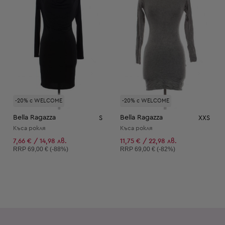
-20% с WELCOME
-20% с WELCOME
Bella Ragazza
Bella Ragazza
S
XXS
Къса рокля
Къса рокля
7,66 € / 14,98 лв.
11,75 € / 22,98 лв.
Препоръчителна цена:
Препоръчителна цена:
RRP
69,00 € (-88%)
RRP
69,00 € (-82%)