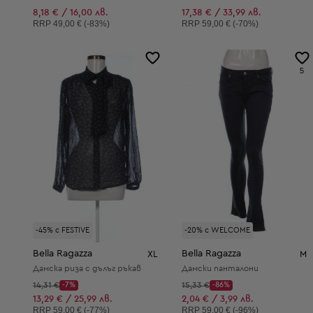
8,18 € / 16,00 лв.
17,38 € / 33,99 лв.
Препоръчителна цена:
Препоръчителна цена:
RRP
49,00 € (-83%)
RRP
59,00 € (-70%)
5
-45% с FESTIVE
-20% с WELCOME
Bella Ragazza
Bella Ragazza
XL
M
Дамска риза с дълъг ръкав
Дамски панталони
Начална цена:
Начална цена:
14,31 €
-7%
15,33 €
-86%
Discount Price:
Discount Price:
Намалена цена:
Намалена цена:
13,29 € / 25,99 лв.
2,04 € / 3,99 лв.
Препоръчителна цена:
Препоръчителна цена:
RRP
59,00 € (-77%)
RRP
59,00 € (-96%)