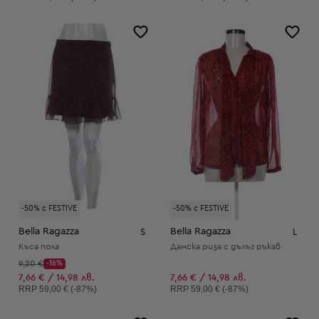
-50% с FESTIVE
-50% с FESTIVE
Bella Ragazza
Bella Ragazza
S
L
Къса пола
Дамска риза с дълъг ръкав
Начална цена:
9,20 €
-16%
Discount Price:
Намалена цена:
7,66 € / 14,98 лв.
7,66 € / 14,98 лв.
Препоръчителна цена:
Препоръчителна цена:
RRP
59,00 € (-87%)
RRP
59,00 € (-87%)