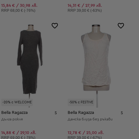
15,84 € / 30,98 лв.
14,31 € / 27,99 лв.
Препоръчителна цена:
Препоръчителна цена:
RRP
68,00 € (-76%)
RRP
39,00 € (-63%)
-20% с WELCOME
-50% с FESTIVE
Bella Ragazza
Bella Ragazza
S
S
Дълга рокля
Дамска блуза без ръкави
14,88 € / 29,10 лв.
12,78 € / 25,00 лв.
Препоръчителна цена:
Препоръчителна цена:
RRP
69,00 € (-78%)
RRP
39,00 € (-67%)