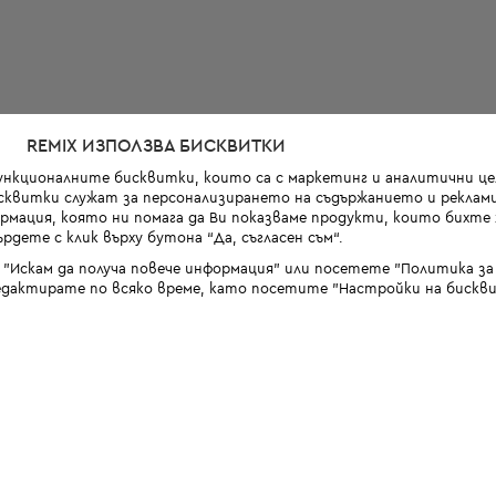
REMIX ИЗПОЛЗВА БИСКВИТКИ
функционалните бисквитки, които са с маркетинг и аналитични цел
квитки служат за персонализирането на съдържанието и реклами
мация, която ни помага да Ви показваме продукти, които бихте х
рдете с клик върху бутона “Да, съгласен съм“.
 "Искам да получа повече информация" или посетете "Политика з
дактирате по всяко време, като посетите "Настройки на бискви