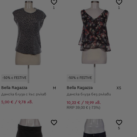
1
1
-50% с FESTIVE
-50% с FESTIVE
Bella Ragazza
Bella Ragazza
M
XS
Дамска блуза с къс ръкав
Дамска блуза без ръкави
5,00 € / 9,78 лв.
10,22 € / 19,99 лв.
Препоръчителна цена:
RRP
39,00 € (-73%)
5