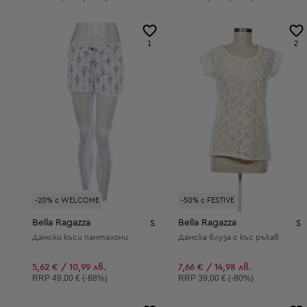
1
2
-20% с WELCOME
-50% с FESTIVE
Bella Ragazza
Bella Ragazza
S
S
Дамски къси панталони
Дамска блуза с къс ръкав
5,62 € / 10,99 лв.
7,66 € / 14,98 лв.
Препоръчителна цена:
Препоръчителна цена:
RRP
49,00 € (-88%)
RRP
39,00 € (-80%)