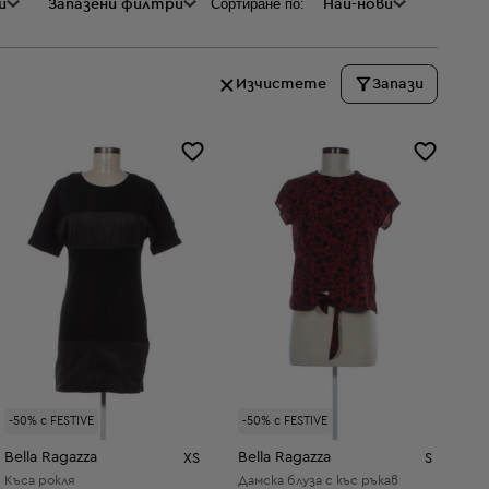
Сортиране по:
и
а
Запазени филтри
Най-нови
Изчистете
Запази
-50% с FESTIVE
-50% с FESTIVE
Bella Ragazza
Bella Ragazza
XS
S
Къса рокля
Дамска блуза с къс ръкав