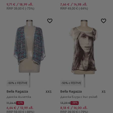
9,71 € / 18,99 лв.
7,66 € / 14,98 лв.
Препоръчителна цена:
Препоръчителна цена:
RRP
39,00 € (-75%)
RRP
49,00 € (-84%)
-50% с FESTIVE
-50% с FESTIVE
Bella Ragazza
Bella Ragazza
XXS
XS
Дамска жилетка
Дамска блуза с къс ръкав
Начална цена:
Начална цена:
11,24 €
-41%
13,29 €
-38%
Discount Price:
Discount Price:
Намалена цена:
Намалена цена:
6,64 € / 12,99 лв.
8,18 € / 16,00 лв.
Препоръчителна цена:
Препоръчителна цена:
RRP
59,00 € (-88%)
RRP
39,00 € (-79%)