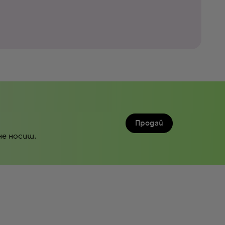
Продай
не носиш.