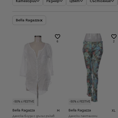
Категории
Размер
Цвят
Състояние
×
Bella Ragazza
6
2
-50% с FESTIVE
-50% с FESTIVE
Bella Ragazza
Bella Ragazza
M
XL
Дамска блуза с дълъг ръкав
Дамски панталони