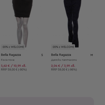
-20% с WELCOME
-20% с WELCOME
Bella Ragazza
Bella Ragazza
S
M
Къса пола
Дамски панталони
5,62 € / 10,99 лв.
2,04 € / 3,99 лв.
Препоръчителна цена:
Препоръчителна цена:
RRP
59,00 € (-90%)
RRP
59,00 € (-96%)