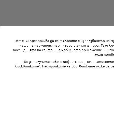
Remix Ви препоръчва да се съгласите с използването на 
нашите маркетинг партньори и анализатори. Тези бис
посещенията на сайта и на мобилното приложение - инфор
моля потвъ
За да получите повече информация, моля натиснете
бисквитките". Настройките на бисквитките може да ре