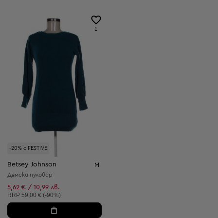
1
-20% с FESTIVE
Betsey Johnson
M
Дамски пуловер
5,62 € / 10,99 лв.
Препоръчителна цена:
RRP
59,00 € (-90%)