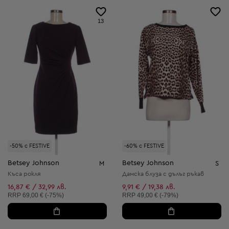
13
-50% с FESTIVE
-60% с FESTIVE
Betsey Johnson
Betsey Johnson
M
S
Къса рокля
Дамска блуза с дълъг ръкав
16,87 € / 32,99 лв.
9,91 € / 19,38 лв.
Препоръчителна цена:
Препоръчителна цена:
RRP
69,00 € (-75%)
RRP
49,00 € (-79%)