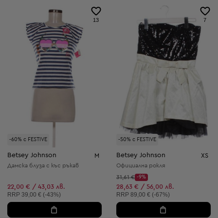
13
7
-60% с FESTIVE
-50% с FESTIVE
Betsey Johnson
Betsey Johnson
M
XS
Дамска блуза с къс ръкав
Официална рокля
Начална цена:
31,61 €
-9%
Discount Price:
Намалена цена:
22,00 € / 43,03 лв.
28,63 € / 56,00 лв.
Препоръчителна цена:
Препоръчителна цена:
RRP
39,00 € (-43%)
RRP
89,00 € (-67%)