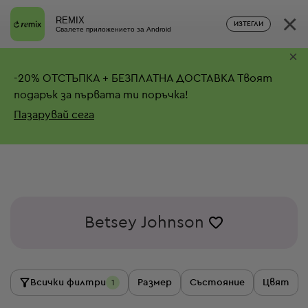
×
REMIX
ИЗТЕГЛИ
Свалете приложението за Android
×
-
20%
ОТСТЪПКА + БЕЗПЛАТНА ДОСТАВКА
Твоят
подарък за първата ти поръчка!
Пазарувай сега
Betsey Johnson
Всички филтри
Размер
Състояние
Цвят
1