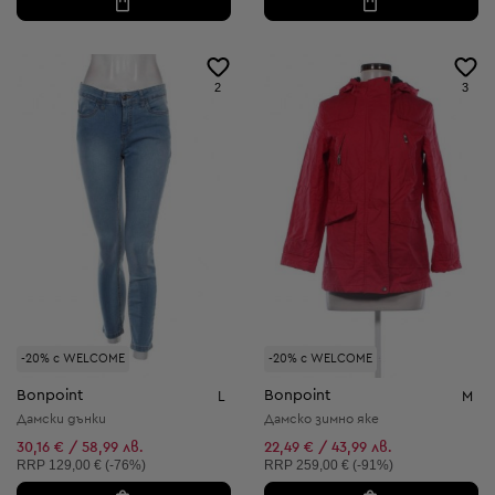
2
3
-20% с WELCOME
-20% с WELCOME
Bonpoint
Bonpoint
L
M
Дамски дънки
Дамско зимно яке
30,16 € / 58,99 лв.
22,49 € / 43,99 лв.
Препоръчителна цена:
Препоръчителна цена:
RRP
129,00 € (-76%)
RRP
259,00 € (-91%)