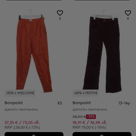
3
4
-20% с WELCOME
-60% с FESTIVE
Bonpoint
Bonpoint
XS
13-14y
Дамски панталони
Детски панталони
Начална цена:
28,00 €
-32%
Discount Price:
Намалена цена:
37,35 € / 73,05 лв.
18,91 € / 36,98 лв.
Препоръчителна цена:
Препоръчителна цена:
RRP
139,00 € (-73%)
RRP
79,00 € (-76%)