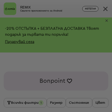
×
REMIX
ИЗТЕГЛИ
Свалете приложението за Android
×
-
20%
ОТСТЪПКА + БЕЗПЛАТНА ДОСТАВКА
Твоят
подарък за първата ти поръчка!
Пазарувай сега
Bonpoint
Всички филтри
Размер
Състояние
Цвят
1