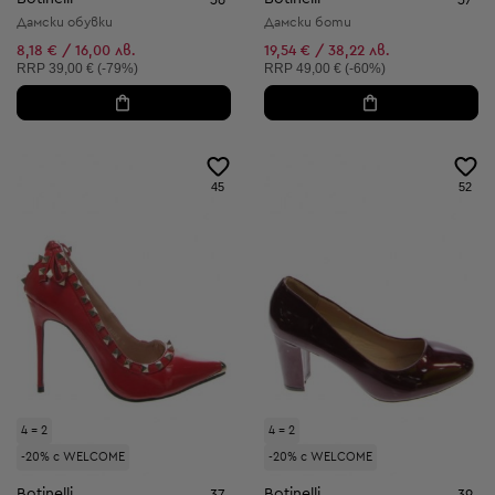
Дамски обувки
Дамски боти
8,18 € / 16,00 лв.
19,54 € / 38,22 лв.
Препоръчителна цена:
Препоръчителна цена:
RRP
39,00 € (-79%)
RRP
49,00 € (-60%)
45
52
4 = 2
4 = 2
-20% с WELCOME
-20% с WELCOME
Botinelli
Botinelli
37
39