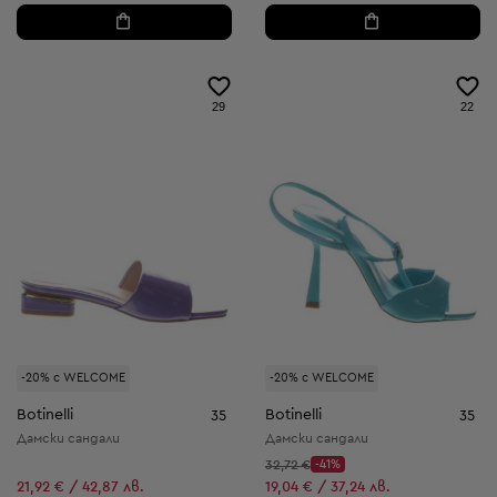
29
22
-20% с WELCOME
-20% с WELCOME
Botinelli
Botinelli
35
35
Дамски сандали
Дамски сандали
Начална цена:
32,72 €
-41%
Discount Price:
Намалена цена:
21,92 € / 42,87 лв.
19,04 € / 37,24 лв.