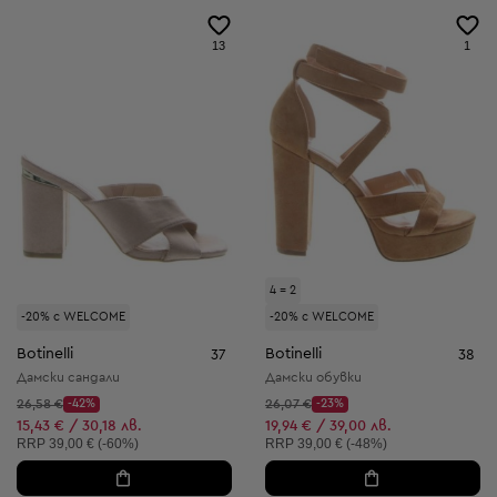
13
1
4 = 2
-20% с WELCOME
-20% с WELCOME
Botinelli
Botinelli
37
38
Дамски сандали
Дамски обувки
Начална цена:
Начална цена:
26,58 €
-42%
26,07 €
-23%
Discount Price:
Discount Price:
Намалена цена:
Намалена цена:
15,43 € / 30,18 лв.
19,94 € / 39,00 лв.
Препоръчителна цена:
Препоръчителна цена:
RRP
39,00 € (-60%)
RRP
39,00 € (-48%)