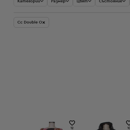
Категории
Размер
Цвят
Състояние
×
Cc Double O
12
1