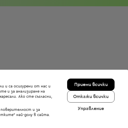
Приеми всички
и и са осигурени от нас и
те и за анализиране на
Откажи всички
аресали. Ако сте съгласни,
Управление
а поверителност и за
тките" най-долу в сайта.