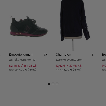
Emporio Armani
Champion
Be
L
36
L
Дамски маратонки
Дамски суитшърт
Да
82,46 € / 161,28 лв.
19,42 € / 37,98 лв.
9,
Препоръчителна цена:
Препоръчителна цена:
Пр
RRP
249,00 € (-66%)
RRP
48,00 € (-59%)
R