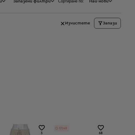
Сортиране по:
и
а
Запазени филтри
Най-нови
Изчистете
Запази
01:48
3
68