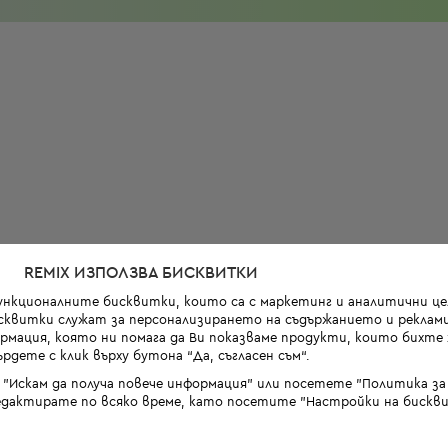
REMIX ИЗПОЛЗВА БИСКВИТКИ
функционалните бисквитки, които са с маркетинг и аналитични цел
квитки служат за персонализирането на съдържанието и реклами
мация, която ни помага да Ви показваме продукти, които бихте х
рдете с клик върху бутона “Да, съгласен съм“.
 "Искам да получа повече информация" или посетете "Политика з
дактирате по всяко време, като посетите "Настройки на бискви