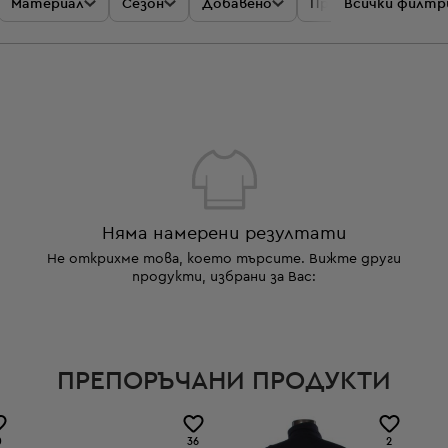
Материал
Сезон
Добавено
Промоции
Всички филтр
Цен
Няма намерени резултати
Не открихме това, което търсите. Вижте други
продукти, избрани за Вас:
ПРЕПОРЪЧАНИ ПРОДУКТИ
0
36
2