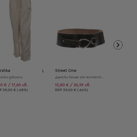
rshka
Street One
Ludwig Be
L
мски джинси
Дамски колан от естествена кожа
Дамско пре
00 € / 17,60 лв.
13,80 € / 26,99 лв.
25,56 € / 4
епоръчителна цена:
Препоръчителна цена:
Препоръчит
RP
29,00 € (-68%)
RRP
39,00 € (-64%)
RRP
139,00 €