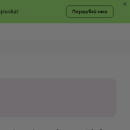
×
ръчка!
Пазарувай сега