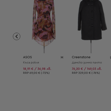
ASOS
Creenstone
M
Къса рокля
Дамско зимно палто
18,91 € / 36,98 лв.
76,20 € / 149,03 лв.
Препоръчителна цена:
Препоръчителна цена:
RRP
69,00 € (-72%)
RRP
329,00 € (-76%)