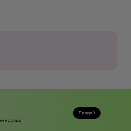
Продай
не носиш.