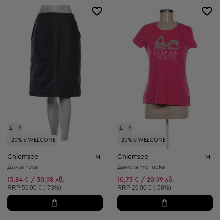
4 = 2
4 = 2
-20% с WELCOME
-20% с WELCOME
Chiemsee
Chiemsee
M
M
Дълга пола
Дамска тениска
15,84 € / 30,98 лв.
10,73 € / 20,99 лв.
Препоръчителна цена:
Препоръчителна цена:
RRP
59,00 € (-73%)
RRP
26,00 € (-58%)