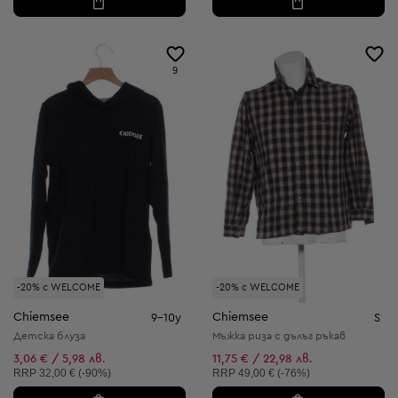
9
-20% с WELCOME
-20% с WELCOME
Chiemsee
Chiemsee
9-10y
S
Детска блуза
Мъжка риза с дълъг ръкав
3,06 € / 5,98 лв.
11,75 € / 22,98 лв.
Препоръчителна цена:
Препоръчителна цена:
RRP
32,00 € (-90%)
RRP
49,00 € (-76%)