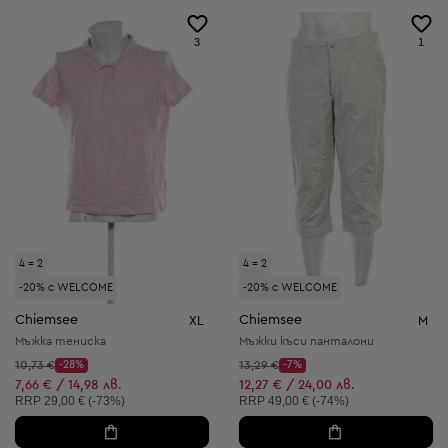
3
1
4 = 2
4 = 2
-20% с WELCOME
-20% с WELCOME
Chiemsee
Chiemsee
XL
M
Мъжка тениска
Мъжки къси панталони
Начална цена:
Начална цена:
10,73 €
-28%
13,29 €
-7%
Discount Price:
Discount Price:
Намалена цена:
Намалена цена:
7,66 € / 14,98 лв.
12,27 € / 24,00 лв.
Препоръчителна цена:
Препоръчителна цена:
RRP
29,00 € (-73%)
RRP
49,00 € (-74%)