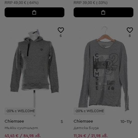
Препоръчителна цена:
Препоръчителна цена:
RRP
49,00 € (-64%)
RRP
39,00 € (-33%)
6
8
-20% с WELCOME
-20% с WELCOME
Chiemsee
Chiemsee
S
10-11y
Мъжки суитшърт
Детска блуза
43,45 € / 84,98 лв.
11,24 € / 21,98 лв.