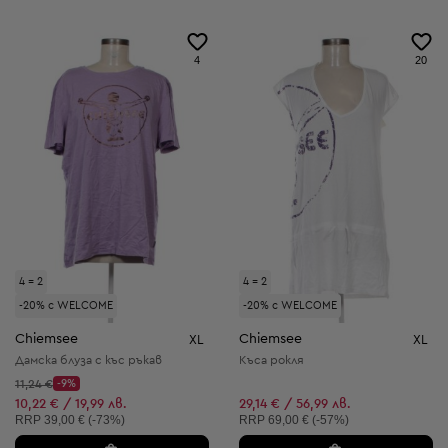
4
20
4 = 2
4 = 2
-20% с WELCOME
-20% с WELCOME
Chiemsee
Chiemsee
XL
XL
Дамска блуза с къс ръкав
Къса рокля
Начална цена:
11,24 €
-9%
Discount Price:
Намалена цена:
10,22 € / 19,99 лв.
29,14 € / 56,99 лв.
Препоръчителна цена:
Препоръчителна цена:
RRP
39,00 € (-73%)
RRP
69,00 € (-57%)