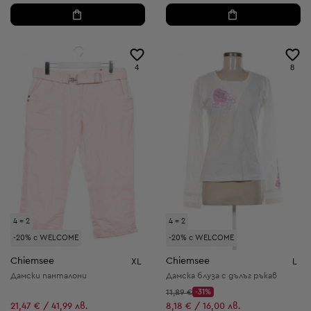
4
8
4 = 2
4 = 2
-20% с WELCOME
-20% с WELCOME
Chiemsee
Chiemsee
XL
L
Дамски панталони
Дамска блуза с дълъг ръкав
Начална цена:
11,89 €
-31%
Discount Price:
Намалена цена:
21,47 € / 41,99 лв.
8,18 € / 16,00 лв.