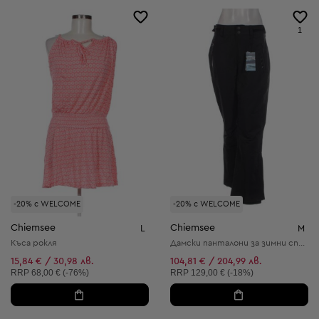
1
-20% с WELCOME
-20% с WELCOME
Chiemsee
Chiemsee
L
M
Къса рокля
Дамски панталони за зимни спортове
15,84 € / 30,98 лв.
104,81 € / 204,99 лв.
Препоръчителна цена:
Препоръчителна цена:
RRP
68,00 € (-76%)
RRP
129,00 € (-18%)