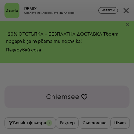
×
REMIX
ИЗТЕГЛИ
Свалете приложението за Android
×
-
20%
ОТСТЪПКА + БЕЗПЛАТНА ДОСТАВКА
Твоят
подарък за първата ти поръчка!
Пазарувай сега
Chiemsee
Всички филтри
Размер
Състояние
Цвят
1