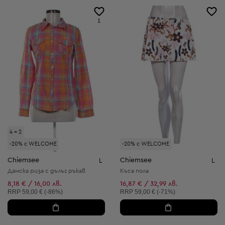
1
4 = 2
-20% с WELCOME
-20% с WELCOME
Chiemsee
Chiemsee
L
L
Дамска риза с дълъг ръкав
Къса пола
8,18 € / 16,00 лв.
16,87 € / 32,99 лв.
Препоръчителна цена:
Препоръчителна цена:
RRP
59,00 € (-86%)
RRP
59,00 € (-71%)