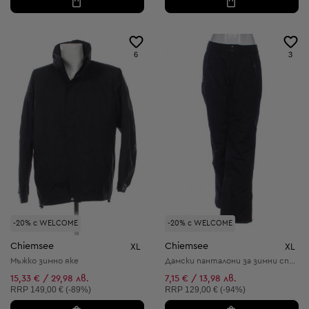
6
3
-20% с WELCOME
-20% с WELCOME
Chiemsee
Chiemsee
XL
XL
Мъжко зимно яке
Дамски панталони за зимни спортове
15,33 € / 29,98 лв.
7,15 € / 13,98 лв.
Препоръчителна цена:
Препоръчителна цена:
RRP
149,00 € (-89%)
RRP
129,00 € (-94%)