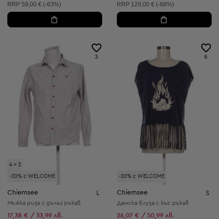
Препоръчителна цена:
Препоръчителна цена:
RRP
59,00 € (-63%)
RRP
129,00 € (-88%)
3
6
4 = 2
-20% с WELCOME
-20% с WELCOME
Chiemsee
Chiemsee
L
S
Мъжка риза с дълъг ръкав
Дамска блуза с къс ръкав
17,38 € / 33,99 лв.
26,07 € / 50,99 лв.