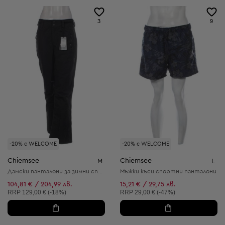
3
9
-20% с WELCOME
-20% с WELCOME
Chiemsee
Chiemsee
M
L
Дамски панталони за зимни спортове
Мъжки kъси спортни панталони
104,81 € / 204,99 лв.
15,21 € / 29,75 лв.
Препоръчителна цена:
Препоръчителна цена:
RRP
129,00 € (-18%)
RRP
29,00 € (-47%)