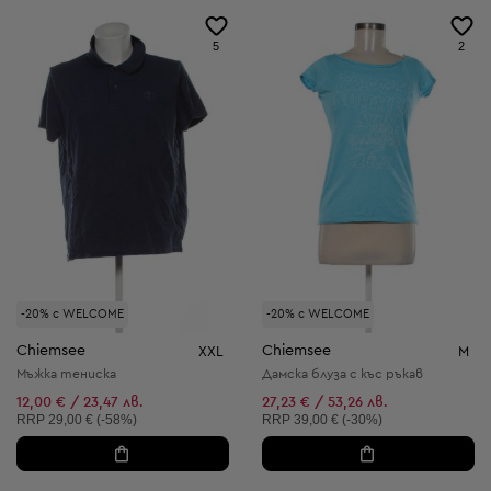
5
2
-20% с WELCOME
-20% с WELCOME
Chiemsee
Chiemsee
XXL
M
Мъжка тениска
Дамска блуза с къс ръкав
12,00 € / 23,47 лв.
27,23 € / 53,26 лв.
Препоръчителна цена:
Препоръчителна цена:
RRP
29,00 € (-58%)
RRP
39,00 € (-30%)