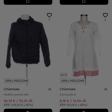
7
1
4 = 2
-20% с WELCOME
-20% с WELCOME
Chiemsee
Chiemsee
M
M
Мъжко зимно яке
Къса рокля
28,39 € / 55,53 лв.
8,18 € / 16,00 лв.
Препоръчителна цена:
Препоръчителна цена:
RRP
149,00 € (-80%)
RRP
69,00 € (-88%)