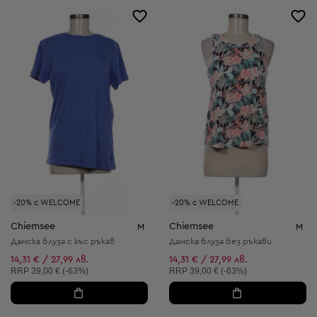
-20% с WELCOME
-20% с WELCOME
Chiemsee
Chiemsee
M
M
Дамска блуза с къс ръкав
Дамска блуза без ръкави
14,31 € / 27,99 лв.
14,31 € / 27,99 лв.
Препоръчителна цена:
Препоръчителна цена:
RRP
39,00 € (-63%)
RRP
39,00 € (-63%)