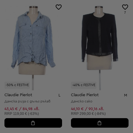
7
-50% с FESTIVE
-40% с FESTIVE
Claudie Pierlot
Claudie Pierlot
L
M
Дамска риза с дълъг ръкав
Дамско сако
43,45 € / 84,98 лв.
46,10 € / 90,16 лв.
Препоръчителна цена:
Препоръчителна цена:
RRP
119,00 € (-63%)
RRP
299,00 € (-84%)