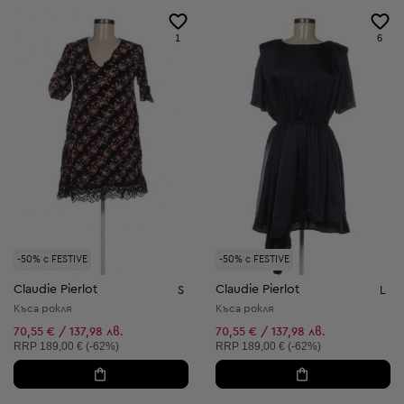
1
6
-50% с FESTIVE
-50% с FESTIVE
Claudie Pierlot
Claudie Pierlot
S
L
Къса рокля
Къса рокля
70,55 € / 137,98 лв.
70,55 € / 137,98 лв.
Препоръчителна цена:
Препоръчителна цена:
RRP
189,00 € (-62%)
RRP
189,00 € (-62%)