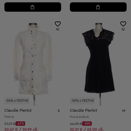
42
32
-50% с FESTIVE
-50% с FESTIVE
Claudie Pierlot
Claudie Pierlot
S
M
Рокля
Къса рокля
Начална цена:
Начална цена:
57,77 €
-47%
44,99 €
-28%
Discount Price:
Discount Price:
Намалена цена:
Намалена цена:
30,67 € / 59,99 лв.
32,21 € / 63,00 лв.