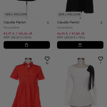
-20% с WELCOME
-20% с WELCOME
Claudie Pierlot
Claudie Pierlot
S
S
Къса рокля
Къса рокля
83,37 € / 163,06 лв.
44,93 € / 87,88 лв.
Препоръчителна цена:
Препоръчителна цена:
RRP
189,00 € (-55%)
RRP
189,00 € (-76%)
32
7