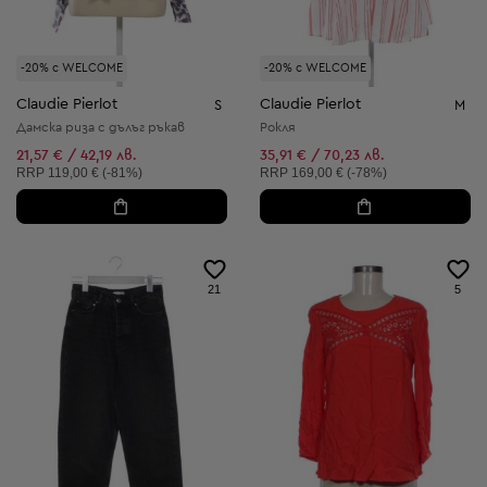
-20% с WELCOME
-20% с WELCOME
Claudie Pierlot
Claudie Pierlot
S
M
Дамска риза с дълъг ръкав
Рокля
21,57 € / 42,19 лв.
35,91 € / 70,23 лв.
Препоръчителна цена:
Препоръчителна цена:
RRP
119,00 € (-81%)
RRP
169,00 € (-78%)
21
5