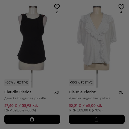
2
4
-50% с FESTIVE
-50% с FESTIVE
Claudie Pierlot
Claudie Pierlot
XS
XL
Дамска блуза без ръкави
Дамска риза с къс ръкав
27,60 € / 53,98 лв.
32,21 € / 63,00 лв.
Препоръчителна цена:
Препоръчителна цена:
RRP
89,00 € (-68%)
RRP
109,00 € (-70%)