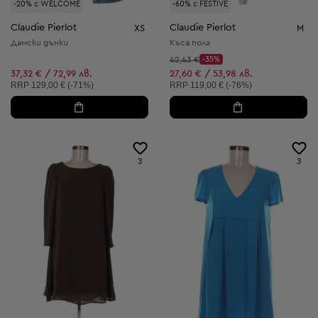
-20% с WELCOME
-60% с FESTIVE
Claudie Pierlot
Claudie Pierlot
XS
M
Дамски дънки
Къса пола
Начална цена:
42,43 €
-35%
Discount Price:
Намалена цена:
37,32 € / 72,99 лв.
27,60 € / 53,98 лв.
Препоръчителна цена:
Препоръчителна цена:
RRP
129,00 € (-71%)
RRP
119,00 € (-76%)
3
3