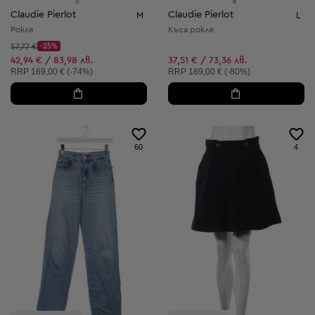
Claudie Pierlot
Claudie Pierlot
M
L
Рокля
Къса рокля
Начална цена:
57,77 €
-25%
Discount Price:
Намалена цена:
42,94 € / 83,98 лв.
37,51 € / 73,36 лв.
Препоръчителна цена:
Препоръчителна цена:
RRP
169,00 € (-74%)
RRP
189,00 € (-80%)
60
4