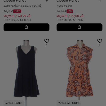
Claudie Pierlot
Claudie Pierlot
M
S
Дамска блуза с дълъг ръкав
Къса рокля
Начална цена:
Начална цена:
30,16 €
-30%
44,48 €
-9%
Discount Price:
Discount Price:
Намалена цена:
Намалена цена:
20,96 € / 40,99 лв.
40,39 € / 79,00 лв.
Препоръчителна цена:
Препоръчителна цена:
RRP
119,00 € (-82%)
RRP
189,00 € (-78%)
3
9
-60% с FESTIVE
-20% с WELCOME