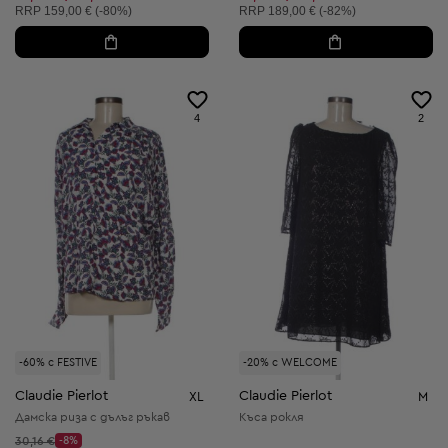
Препоръчителна цена:
Препоръчителна цена:
RRP
159,00 € (-80%)
RRP
189,00 € (-82%)
4
2
-60% с FESTIVE
-20% с WELCOME
Claudie Pierlot
Claudie Pierlot
XL
M
Дамска риза с дълъг ръкав
Къса рокля
Начална цена:
30,16 €
-8%
Discount Price: