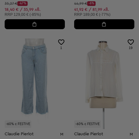
Начална цена:
Начална цена:
35,27 €
-47%
44,99 €
-6%
Discount Price:
Discount Price:
Намалена цена:
Намалена цена:
18,40 € / 35,99 лв.
41,92 € / 81,99 лв.
Препоръчителна цена:
Препоръчителна цена:
RRP
129,00 € (-85%)
RRP
189,00 € (-77%)
1
19
-60% с FESTIVE
-60% с FESTIVE
Claudie Pierlot
Claudie Pierlot
M
M