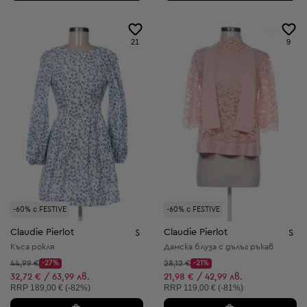
21
9
-60% с FESTIVE
-60% с FESTIVE
Claudie Pierlot
Claudie Pierlot
S
S
Къса рокля
Дамска блуза с дълъг ръкав
Начална цена:
Начална цена:
44,99 €
-27%
28,12 €
-21%
Discount Price:
Discount Price:
Намалена цена:
Намалена цена:
32,72 € / 63,99 лв.
21,98 € / 42,99 лв.
Препоръчителна цена:
Препоръчителна цена:
RRP
189,00 € (-82%)
RRP
119,00 € (-81%)