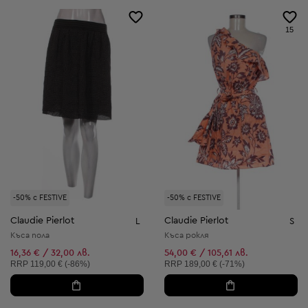
15
-50% с FESTIVE
-50% с FESTIVE
Claudie Pierlot
Claudie Pierlot
L
S
Къса пола
Къса рокля
16,36 € / 32,00 лв.
54,00 € / 105,61 лв.
Препоръчителна цена:
Препоръчителна цена:
RRP
119,00 € (-86%)
RRP
189,00 € (-71%)