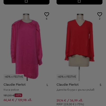
6
2
-60% с FESTIVE
-60% с FESTIVE
Claudie Pierlot
Claudie Pierlot
L
S
Къса рокля
Дамска блуза с дълъг ръкав
Начална цена:
181,50 €
-63%
Discount Price:
Намалена цена:
66,46 € / 129,98 лв.
29,14 € / 56,99 лв.
Препоръчителна цена:
RRP
119,00 € (-75%)