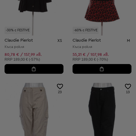
-30% с FESTIVE
-60% с FESTIVE
Claudie Pierlot
Claudie Pierlot
XS
M
Къса рокля
Къса рокля
80,78 € / 157,99 лв.
55,21 € / 107,98 лв.
Препоръчителна цена:
Препоръчителна цена:
RRP
189,00 € (-57%)
RRP
189,00 € (-70%)
23
13