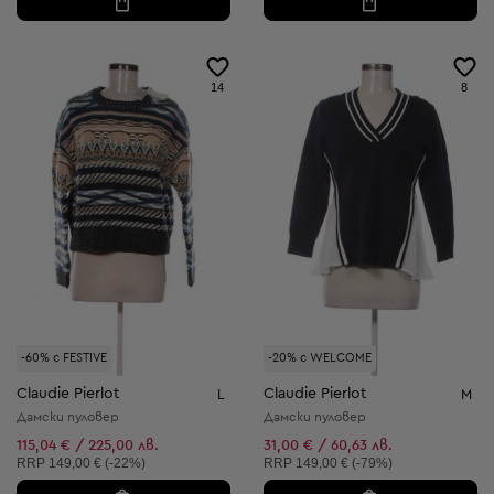
14
8
-60% с FESTIVE
-20% с WELCOME
Claudie Pierlot
Claudie Pierlot
L
M
Дамски пуловер
Дамски пуловер
115,04 € / 225,00 лв.
31,00 € / 60,63 лв.
Препоръчителна цена:
Препоръчителна цена:
RRP
149,00 € (-22%)
RRP
149,00 € (-79%)