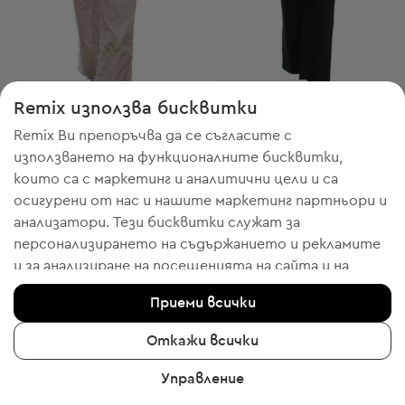
-40% с FESTIVE
-20% с WELCOME
Remix използва бисквитки
Claudie Pierlot
Claudie Pierlot
XL
L
Remix Ви препоръчва да се съгласите с
Дамски панталони
Дамски дънки
използването на функционалните бисквитки,
13,29 € / 25,99 лв.
40,03 € / 78,29 лв.
Препоръчителна цена:
Препоръчителна цена:
RRP
138,00 € (-90%)
RRP
129,00 € (-68%)
които са с маркетинг и аналитични цели и са
осигурени от нас и нашите маркетинг партньори и
анализатори. Тези бисквитки служат за
персонализирането на съдържанието и рекламите
и за анализиране на посещенията на сайта и на
2
41
мобилното приложение - информация, която ни
Приеми всички
помага да Ви показваме продукти, които бихте
харесали. Ако сте съгласни, моля потвърдете с
Откажи всички
клик върху бутона “Да, съгласен съм“.
Управление
За да получите повече информация, моля