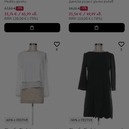
Мъжки дънки
Дамска риза с дълъг ръкав
Начална цена:
Начална цена:
37,32 €
-9%
28,12 €
-9%
Discount Price:
Discount Price:
Намалена цена:
Намалена цена:
33,74 € / 65,99 лв.
25,56 € / 49,99 лв.
Препоръчителна цена:
Препоръчителна цена:
RRP
139,00 € (-75%)
RRP
119,00 € (-78%)
8
3
-60% с FESTIVE
-50% с FESTIVE