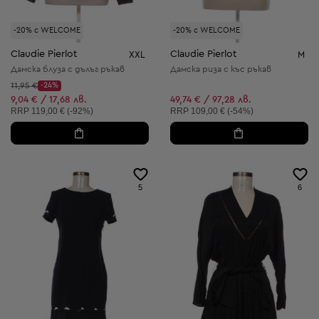
-20% с WELCOME
-20% с WELCOME
Claudie Pierlot
Claudie Pierlot
XXL
M
Дамска блуза с дълъг ръкав
Дамска риза с къс ръкав
Начална цена:
11,95 €
-24%
Discount Price:
Намалена цена:
9,04 € / 17,68 лв.
49,74 € / 97,28 лв.
Препоръчителна цена:
Препоръчителна цена:
RRP
119,00 € (-92%)
RRP
109,00 € (-54%)
5
6