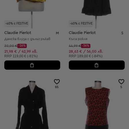
-40% с FESTIVE
-40% с FESTIVE
Claudie Pierlot
Claudie Pierlot
M
S
Дамска блуза с дълъг ръкав
Къса рокля
Начална цена:
Начална цена:
30,00 €
-26%
44,99 €
-36%
Discount Price:
Discount Price:
Намалена цена:
Намалена цена:
21,98 € / 42,99 лв.
28,63 € / 56,00 лв.
Препоръчителна цена:
Препоръчителна цена:
RRP
119,00 € (-81%)
RRP
189,00 € (-84%)
65
5