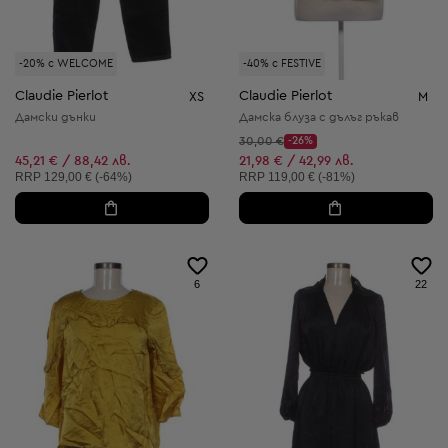
-20% с WELCOME
-40% с FESTIVE
Claudie Pierlot
Claudie Pierlot
XS
M
Дамски дънки
Дамска блуза с дълъг ръкав
Начална цена:
30,00 €
-26%
Discount Price:
Намалена цена:
45,21 € / 88,42 лв.
21,98 € / 42,99 лв.
Препоръчителна цена:
Препоръчителна цена:
RRP
129,00 € (-64%)
RRP
119,00 € (-81%)
6
22