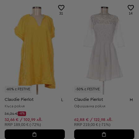
31
14
-60% с FESTIVE
-50% с FESTIVE
Claudie Pierlot
Claudie Pierlot
L
M
Къса рокля
Официална рокля
Начална цена:
56,24 €
-6%
Discount Price:
Намалена цена:
52,66 € / 102,99 лв.
62,88 € / 122,98 лв.
Препоръчителна цена:
Препоръчителна цена:
RRP
189,00 € (-72%)
RRP
219,00 € (-71%)