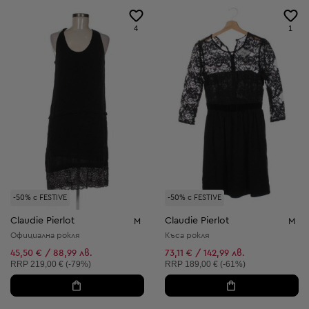
4
1
-50% с FESTIVE
-50% с FESTIVE
Claudie Pierlot
Claudie Pierlot
M
M
Официална рокля
Къса рокля
45,50 € / 88,99 лв.
73,11 € / 142,99 лв.
Препоръчителна цена:
Препоръчителна цена:
RRP
219,00 € (-79%)
RRP
189,00 € (-61%)