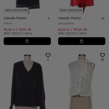
-20% с WELCOME
-20% с WELCOME
Claudie Pierlot
Claudie Pierlot
S
M
Рокля
Къса рокля
30,66 € / 59,97 лв.
60,45 € / 118,23 лв.
Препоръчителна цена:
Препоръчителна цена:
RRP
169,00 € (-81%)
RRP
189,00 € (-68%)
4
65