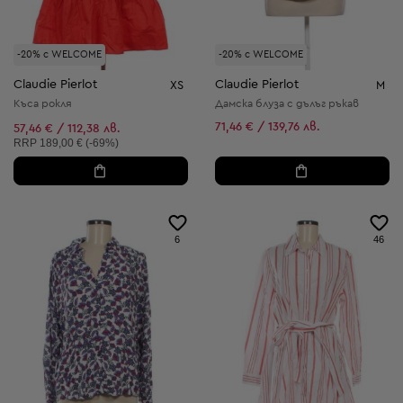
-20% с WELCOME
-20% с WELCOME
Claudie Pierlot
Claudie Pierlot
XS
M
Къса рокля
Дамска блуза с дълъг ръкав
71,46 € / 139,76 лв.
57,46 € / 112,38 лв.
Препоръчителна цена:
RRP
189,00 € (-69%)
6
46