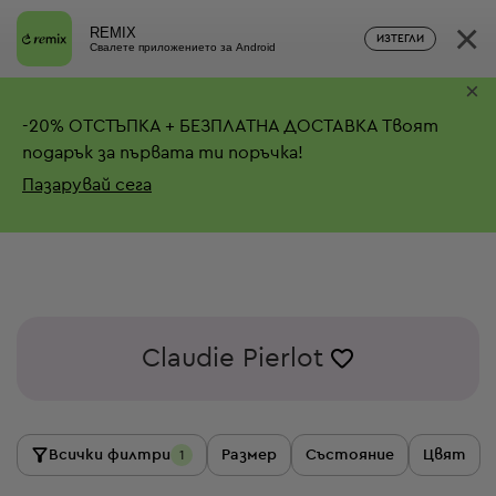
×
REMIX
ИЗТЕГЛИ
Свалете приложението за Android
×
-
20%
ОТСТЪПКА + БЕЗПЛАТНА ДОСТАВКА
Твоят
подарък за първата ти поръчка!
Пазарувай сега
Claudie Pierlot
Всички филтри
Размер
Състояние
Цвят
1