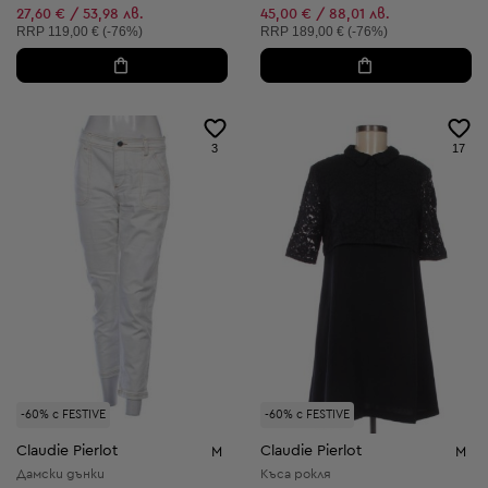
Намалена цена:
27,60 € / 53,98 лв.
45,00 € / 88,01 лв.
Препоръчителна цена:
Препоръчителна цена:
RRP
119,00 € (-76%)
RRP
189,00 € (-76%)
3
17
-60% с FESTIVE
-60% с FESTIVE
Claudie Pierlot
Claudie Pierlot
M
M
Дамски дънки
Къса рокля