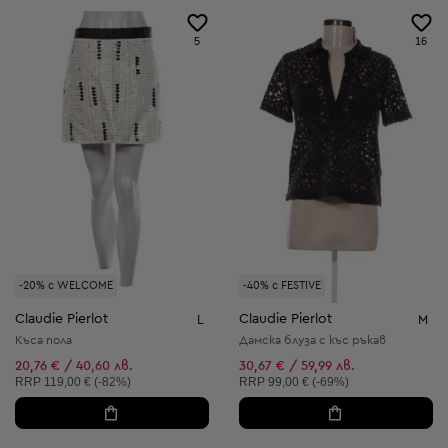
5
16
-20% с WELCOME
-40% с FESTIVE
Claudie Pierlot
Claudie Pierlot
L
M
Къса пола
Дамска блуза с къс ръкав
20,76 € / 40,60 лв.
30,67 € / 59,99 лв.
Препоръчителна цена:
Препоръчителна цена:
RRP
119,00 € (-82%)
RRP
99,00 € (-69%)