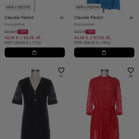
-60% с FESTIVE
-60% с FESTIVE
Claudie Pierlot
Claudie Pierlot
M
M
Къса рокля
Къса рокля
Начална цена:
Начална цена:
53,68 €
-20%
51,12 €
-13%
Discount Price:
Discount Price:
Намалена цена:
Намалена цена:
42,94 € / 83,98 лв.
44,48 € / 87,00 лв.
Препоръчителна цена:
Препоръчителна цена:
RRP
189,00 € (-77%)
RRP
189,00 € (-76%)
17
20