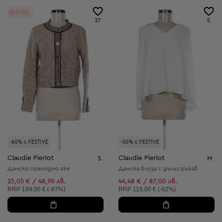
07:51
37
5
-60% с FESTIVE
-50% с FESTIVE
Claudie Pierlot
Claudie Pierlot
S
M
Дамско преходно яке
Дамска блуза с дълъг ръкав
25,05 € / 48,99 лв.
44,48 € / 87,00 лв.
Препоръчителна цена:
Препоръчителна цена:
RRP
199,00 € (-87%)
RRP
119,00 € (-62%)