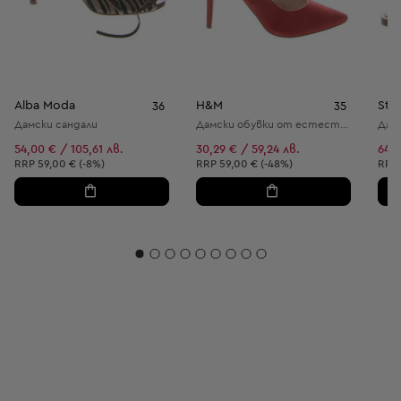
Alba Moda
H&M
Ste
36
35
Дамски сандали
Дамски обувки от естествена кожа
54,00 € / 105,61 лв.
30,29 € / 59,24 лв.
64,0
Препоръчителна цена:
Препоръчителна цена:
Пре
RRP
59,00 € (-8%)
RRP
59,00 € (-48%)
RRP