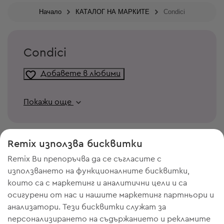
Начало
КАТАЛОГ НА МАРКИТЕ
Condici
Condici
Добавете в любими
Покажи още
Remix използва бисквитки
Remix Ви препоръчва да се съгласите с
използването на функционалните бисквитки,
които са с маркетинг и аналитични цели и са
осигурени от нас и нашите маркетинг партньори и
анализатори. Тези бисквитки служат за
персонализирането на съдържанието и рекламите
ИМАШ НУЖДА ОТ МЯСТО В