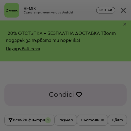
×
REMIX
ИЗТЕГЛИ
Свалете приложението за Android
×
-
20%
ОТСТЪПКА + БЕЗПЛАТНА ДОСТАВКА
Твоят
подарък за първата ти поръчка!
Пазарувай сега
Condici
Всички филтри
Размер
Състояние
Цвят
1