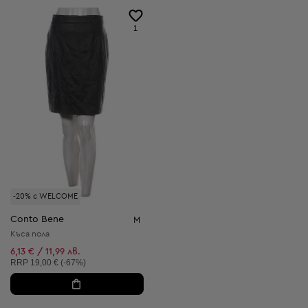
1
-20% с WELCOME
Conto Bene
M
Къса пола
6,13 € / 11,99 лв.
Препоръчителна цена:
RRP
19,00 € (-67%)