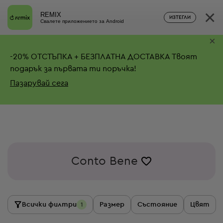
×
REMIX
ИЗТЕГЛИ
Свалете приложението за Android
×
-
20%
ОТСТЪПКА + БЕЗПЛАТНА ДОСТАВКА
Твоят
подарък за първата ти поръчка!
Пазарувай сега
Conto Bene
Всички филтри
Размер
Състояние
Цвят
1