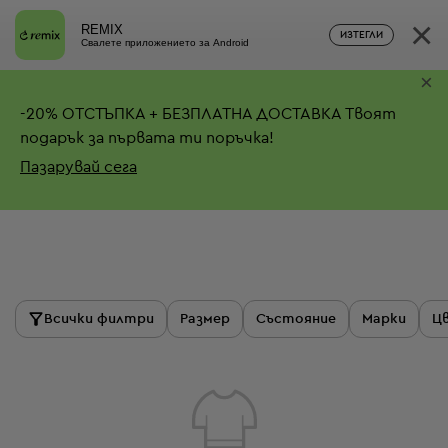
×
REMIX
ИЗТЕГЛИ
Свалете приложението за Android
×
-
20%
ОТСТЪПКА + БЕЗПЛАТНА ДОСТАВКА
Твоят
подарък за първата ти поръчка!
Пазарувай сега
Продукти
Всички филтри
Размер
Състояние
Марки
Ц