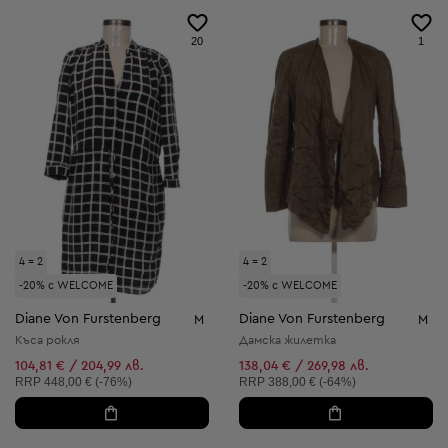
20
1
4 = 2
4 = 2
-20% с WELCOME
-20% с WELCOME
Diane Von Furstenberg
Diane Von Furstenberg
M
M
Къса рокля
Дамска жилетка
104,81 € / 204,99 лв.
138,04 € / 269,98 лв.
Препоръчителна цена:
Препоръчителна цена:
RRP
448,00 € (-76%)
RRP
388,00 € (-64%)