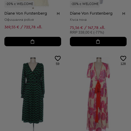
-20% с WELCOME
-20% с WELCOME
Diane Von Furstenberg
Diane Von Furstenberg
M
M
Официална рокля
Къса пола
369,55 € / 722,78 лв.
75,56 € / 147,78 лв.
Препоръчителна цена:
RRP
338,00 € (-77%)
59
128