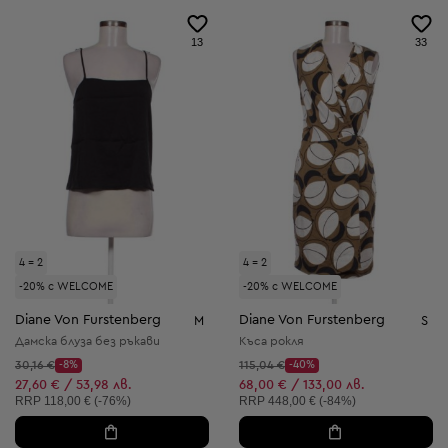
13
33
4 = 2
4 = 2
-20% с WELCOME
-20% с WELCOME
Diane Von Furstenberg
Diane Von Furstenberg
M
S
Дамска блуза без ръкави
Къса рокля
Начална цена:
Начална цена:
30,16 €
-8%
115,04 €
-40%
Discount Price:
Discount Price:
Намалена цена:
Намалена цена:
27,60 € / 53,98 лв.
68,00 € / 133,00 лв.
Препоръчителна цена:
Препоръчителна цена:
RRP
118,00 € (-76%)
RRP
448,00 € (-84%)