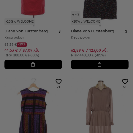
4 = 2
-20% с WELCOME
-20% с WELCOME
Diane Von Furstenberg
Diane Von Furstenberg
S
S
Къса рокля
Къса рокля
Начална цена:
63,39 €
-29%
Discount Price:
Намалена цена:
44,53 € / 87,09 лв.
62,89 € / 123,00 лв.
Препоръчителна цена:
Препоръчителна цена:
RRP
388,00 € (-88%)
RRP
448,00 € (-85%)
21
51