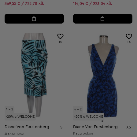
Намалена цена:
369,55 € / 722,78 лв.
114,04 € / 223,04 лв.
15
14
4 = 2
4 = 2
-20% с WELCOME
-20% с WELCOME
Diane Von Furstenberg
Diane Von Furstenberg
S
XS
Дълга пола
Къса рокля