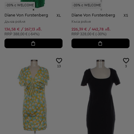
-20% с WELCOME
-20% с WELCOME
Diane Von Furstenberg
Diane Von Furstenberg
XL
XS
Дълга рокля
Къса рокля
136,58 € / 267,13 лв.
226,39 € / 442,78 лв.
Препоръчителна цена:
Препоръчителна цена:
RRP
388,00 € (-64%)
RRP
328,00 € (-30%)
13
3