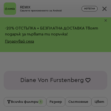
×
REMIX
ИЗТЕГЛИ
Свалете приложението за Android
×
-
20%
ОТСТЪПКА + БЕЗПЛАТНА ДОСТАВКА
Твоят
подарък за първата ти поръчка!
Пазарувай сега
Diane Von Furstenberg
Всички филтри
Размер
Състояние
Цвят
1