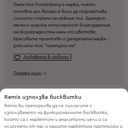
Diane Von Furstenberg е марка, чиято
основна цел винаги е била да подчертава
силните страни на нежния пол. Брандът
печели широка популярност благодарение
на жизнерадостна гама от цветове,
красивите принтове и запазената марка -
роклите тип "прегърни ме".
Добавете в любими
Покажи още
Remix използва бисквитки
Remix Ви препоръчва да се съгласите с
използването на функционалните бисквитки,
които са с маркетинг и аналитични цели и са
осигурени от нас и нашите маркетинг партньори и