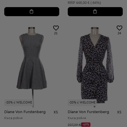
Препоръчителна цена:
RRP
448,00 € (-84%)
21
24
-20% с WELCOME
-20% с WELCOME
Diane Von Furstenberg
Diane Von Furstenberg
XS
XS
Къса рокля
Къса рокля
Начална цена:
227,29 €
-49%
Discount Price: