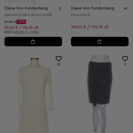
Diane Von Furstenberg
Diane Von Furstenberg
S
M
Дамска блуза с дълъг ръкав
Къса рокля
Начална цена:
67,85 €
-25%
Discount Price:
369,55 € / 722,78 лв.
Намалена цена:
50,43 € / 98,63 лв.
Препоръчителна цена:
RRP
249,00 € (-79%)
15
4