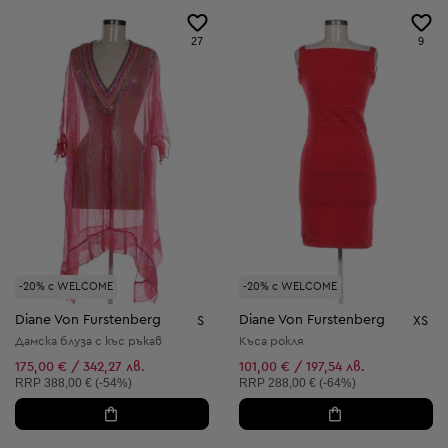
27
9
-20% с WELCOME
-20% с WELCOME
Diane Von Furstenberg
Diane Von Furstenberg
S
XS
Дамска блуза с къс ръкав
Къса рокля
175,00 € / 342,27 лв.
101,00 € / 197,54 лв.
Препоръчителна цена:
Препоръчителна цена:
RRP
388,00 € (-54%)
RRP
288,00 € (-64%)