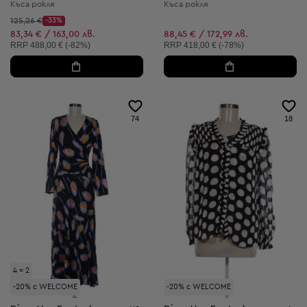
Къса рокля
Къса рокля
Начална цена:
125,26 €
-33%
Discount Price:
Намалена цена:
83,34 € / 163,00 лв.
88,45 € / 172,99 лв.
Препоръчителна цена:
Препоръчителна цена:
RRP
488,00 € (-82%)
RRP
418,00 € (-78%)
74
18
4 = 2
-20% с WELCOME
-20% с WELCOME