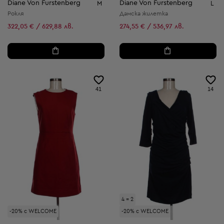
Diane Von Furstenberg
Diane Von Furstenberg
M
L
Рокля
Дамска жилетка
322,05 € / 629,88 лв.
274,55 € / 536,97 лв.
41
14
4 = 2
-20% с WELCOME
-20% с WELCOME