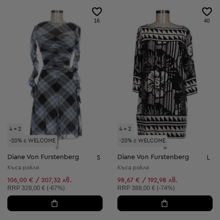
16
40
4 = 2
4 = 2
-20% с WELCOME
-20% с WELCOME
Diane Von Furstenberg
Diane Von Furstenberg
S
L
Къса рокля
Къса рокля
106,00 € / 207,32 лв.
98,67 € / 192,98 лв.
Препоръчителна цена:
Препоръчителна цена:
RRP
328,00 € (-67%)
RRP
388,00 € (-74%)