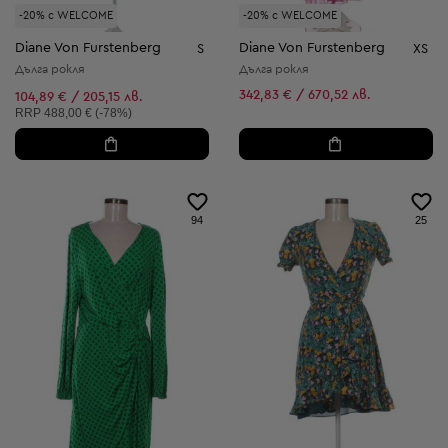
-20% с WELCOME
-20% с WELCOME
Diane Von Furstenberg
Diane Von Furstenberg
S
XS
Дълга рокля
Дълга рокля
342,83 € / 670,52 лв.
104,89 € / 205,15 лв.
Препоръчителна цена:
RRP
488,00 € (-78%)
94
25