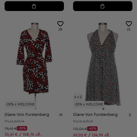
29
21
4 = 2
-20% с WELCOME
-20% с WELCOME
Diane Von Furstenberg
Diane Von Furstenberg
M
S
Къса рокля
Къса рокля
Начална цена:
79,43 €
-30%
Начална цена:
115,04 €
-40%
Discount Price:
Discount Price:
Намалена цена:
55,61 € / 108,76 лв.
Намалена цена:
69,02 € / 134,99 лв.