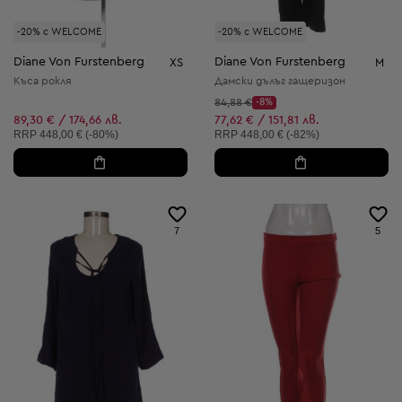
-20% с WELCOME
-20% с WELCOME
Diane Von Furstenberg
Diane Von Furstenberg
XS
M
Къса рокля
Дамски дълъг гащеризон
Начална цена:
84,88 €
-8%
Discount Price:
Намалена цена:
89,30 € / 174,66 лв.
77,62 € / 151,81 лв.
Препоръчителна цена:
Препоръчителна цена:
RRP
448,00 € (-80%)
RRP
448,00 € (-82%)
7
5