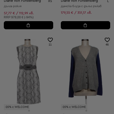
Diane Von Furstenberg
Diane Von Furstenberg
XS
L
Дълга рокля
Дамска блуза с дълъг ръкав
179,55 € / 351,17 лв.
57,77 € / 112,99 лв.
Препоръчителна цена:
RRP
978,00 € (-94%)
11
46
-20% с WELCOME
-20% с WELCOME