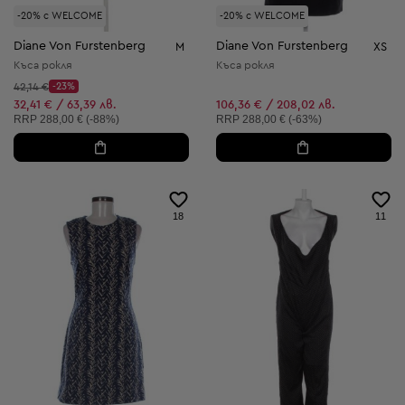
-20% с WELCOME
-20% с WELCOME
Diane Von Furstenberg
Diane Von Furstenberg
M
XS
Къса рокля
Къса рокля
Начална цена:
42,14 €
-23%
Discount Price:
Намалена цена:
32,41 € / 63,39 лв.
106,36 € / 208,02 лв.
Препоръчителна цена:
Препоръчителна цена:
RRP
288,00 € (-88%)
RRP
288,00 € (-63%)
18
11