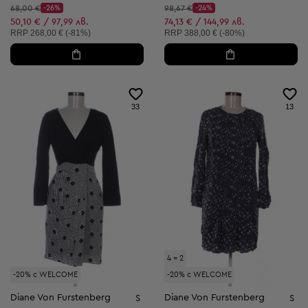
Начална цена:
Начална цена:
68,00 €
-26%
98,67 €
-24%
Discount Price:
Discount Price:
Намалена цена:
Намалена цена:
50,10 € / 97,99 лв.
74,13 € / 144,99 лв.
Препоръчителна цена:
Препоръчителна цена:
RRP
268,00 € (-81%)
RRP
388,00 € (-80%)
33
13
4 = 2
-20% с WELCOME
-20% с WELCOME
Diane Von Furstenberg
Diane Von Furstenberg
S
S