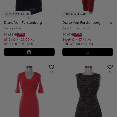
-20% с WELCOME
-20% с WELCOME
Diane Von Furstenberg
Diane Von Furstenberg
S
S
Къса рокля
Дамски панталони
Начална цена:
Начална цена:
104,88 €
-39%
50,67 €
-32%
Discount Price:
Discount Price:
Намалена цена:
Намалена цена:
63,91 € / 125,00 лв.
34,49 € / 67,46 лв.
Препоръчителна цена:
Препоръчителна цена:
RRP
418,00 € (-84%)
RRP
388,00 € (-91%)
12
21