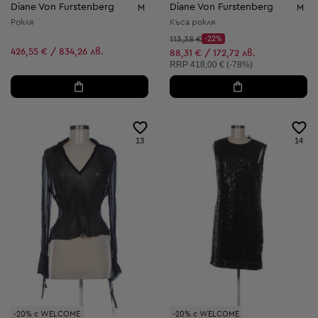
Diane Von Furstenberg
Diane Von Furstenberg
M
M
Рокля
Къса рокля
Начална цена:
113,38 €
-22%
Discount Price:
426,55 € / 834,26 лв.
Намалена цена:
88,31 € / 172,72 лв.
Препоръчителна цена:
RRP
418,00 € (-78%)
13
14
-20% с WELCOME
-20% с WELCOME