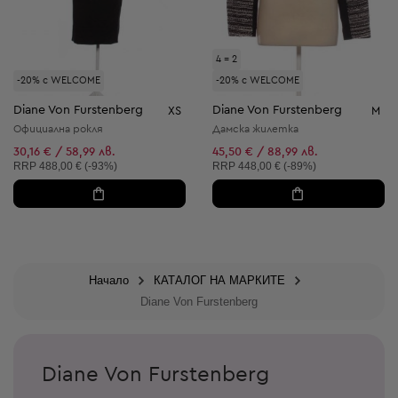
4 = 2
-20% с WELCOME
-20% с WELCOME
Diane Von Furstenberg
Diane Von Furstenberg
XS
M
Официална рокля
Дамска жилетка
30,16 € / 58,99 лв.
45,50 € / 88,99 лв.
Препоръчителна цена:
Препоръчителна цена:
RRP
488,00 € (-93%)
RRP
448,00 € (-89%)
Начало
КАТАЛОГ НА МАРКИТЕ
Diane Von Furstenberg
Diane Von Furstenberg