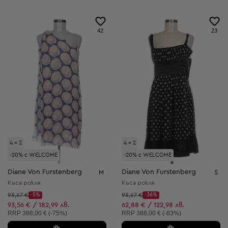
42
23
4 = 2
4 = 2
-20% с WELCOME
-20% с WELCOME
Diane Von Furstenberg
Diane Von Furstenberg
M
S
Къса рокля
Къса рокля
Начална цена:
Начална цена:
98,67 €
-5%
98,67 €
-36%
Discount Price:
Discount Price:
Намалена цена:
Намалена цена:
93,56 € / 182,99 лв.
62,88 € / 122,98 лв.
Препоръчителна цена:
Препоръчителна цена:
RRP
388,00 € (-75%)
RRP
388,00 € (-83%)