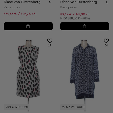
Diane Von Furstenberg
Diane Von Furstenberg
M
L
Къса рокля
Къса рокля
369,55 € / 722,78 лв.
89,47 € / 174,99 лв.
Препоръчителна цена:
RRP
388,00 € (-76%)
17
54
-20% с WELCOME
-20% с WELCOME