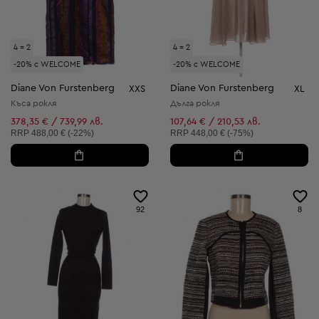
4 = 2
4 = 2
-20% с WELCOME
-20% с WELCOME
Diane Von Furstenberg
Diane Von Furstenberg
XXS
XL
Къса рокля
Дълга рокля
378,35 € / 739,99 лв.
107,64 € / 210,53 лв.
Препоръчителна цена:
Препоръчителна цена:
RRP
488,00 € (-22%)
RRP
448,00 € (-75%)
92
8