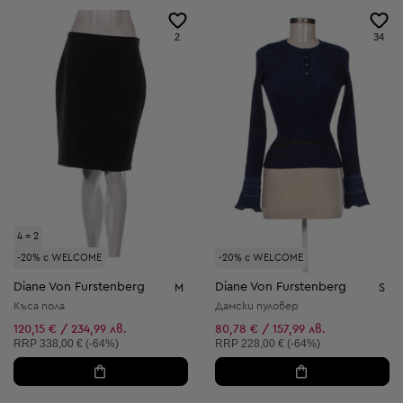
2
34
4 = 2
-20% с WELCOME
-20% с WELCOME
Diane Von Furstenberg
Diane Von Furstenberg
M
S
Къса пола
Дамски пуловер
120,15 € / 234,99 лв.
80,78 € / 157,99 лв.
Препоръчителна цена:
Препоръчителна цена:
RRP
338,00 € (-64%)
RRP
228,00 € (-64%)