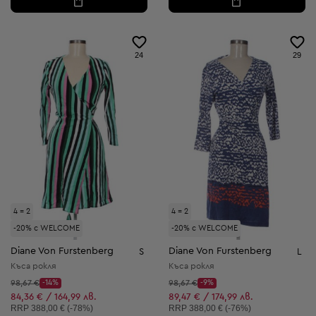
24
29
4 = 2
4 = 2
-20% с WELCOME
-20% с WELCOME
Diane Von Furstenberg
Diane Von Furstenberg
S
L
Къса рокля
Къса рокля
Начална цена:
Начална цена:
98,67 €
-14%
98,67 €
-9%
Discount Price:
Discount Price:
Намалена цена:
Намалена цена:
84,36 € / 164,99 лв.
89,47 € / 174,99 лв.
Препоръчителна цена:
Препоръчителна цена:
RRP
388,00 € (-78%)
RRP
388,00 € (-76%)