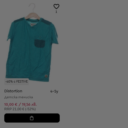
1
-40% с FESTIVE
Distortion
4-5y
Детска тениска
10,00 € / 19,56 лв.
Препоръчителна цена:
RRP
21,00 € (-52%)