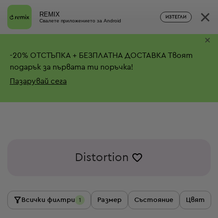
×
REMIX
ИЗТЕГЛИ
Свалете приложението за Android
×
-
20%
ОТСТЪПКА + БЕЗПЛАТНА ДОСТАВКА
Твоят
подарък за първата ти поръчка!
Пазарувай сега
Distortion
Всички филтри
Размер
Състояние
Цвят
1