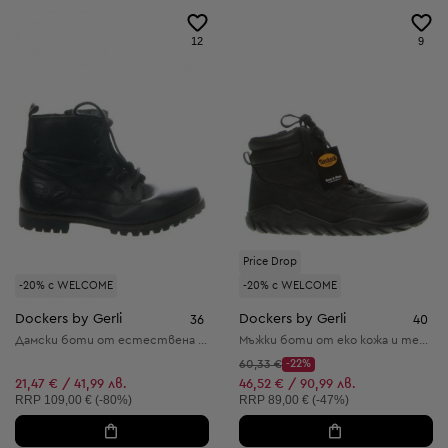
12
9
Price Drop
-20% с WELCOME
-20% с WELCOME
Dockers by Gerli
Dockers by Gerli
36
40
Дамски боти от естествена кожа
Мъжки боти от еко кожа и текстил
Начална цена:
60,33 €
-22%
Discount Price:
Намалена цена:
21,47 € / 41,99 лв.
46,52 € / 90,99 лв.
Препоръчителна цена:
Препоръчителна цена:
RRP
109,00 € (-80%)
RRP
89,00 € (-47%)