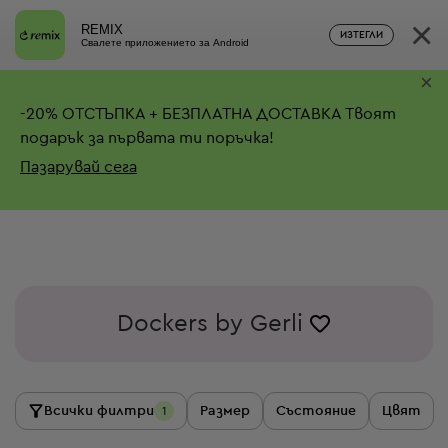
×
REMIX
ИЗТЕГЛИ
Свалете приложението за Android
×
-
20%
ОТСТЪПКА + БЕЗПЛАТНА ДОСТАВКА
Твоят
подарък за първата ти поръчка!
Пазарувай сега
Dockers by Gerli
Всички филтри
Размер
Състояние
Цвят
1