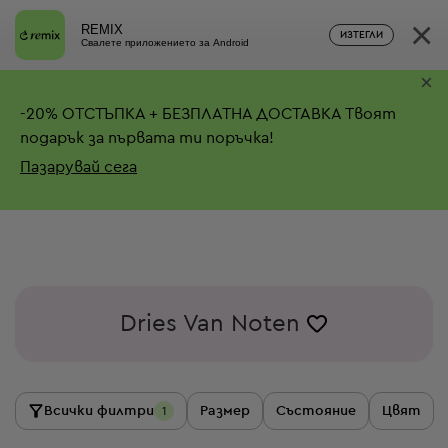
×
REMIX
ИЗТЕГЛИ
Свалете приложението за Android
×
-
20%
ОТСТЪПКА + БЕЗПЛАТНА ДОСТАВКА
Твоят
подарък за първата ти поръчка!
Пазарувай сега
Dries Van Noten
Всички филтри
Размер
Състояние
Цвят
1