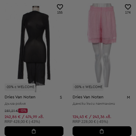
155
174
-20% с WELCOME
-20% с WELCOME
Dries Van Noten
Dries Van Noten
S
M
Дълга рокля
Дамски къси панталони
Начална цена:
281,21 €
-13%
Discount Price:
Намалена цена:
242,86 € / 474,99 лв.
124,43 € / 243,36 лв.
Препоръчителна цена:
Препоръчителна цена:
RRP
428,00 € (-43%)
RRP
228,00 € (-45%)