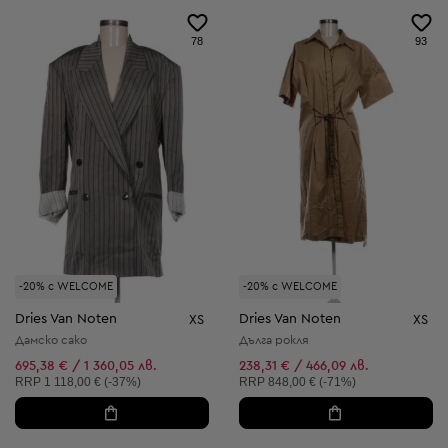
78
93
-20% с WELCOME
-20% с WELCOME
Dries Van Noten
Dries Van Noten
XS
XS
Дамско сако
Дълга рокля
695,38 € / 1 360,05 лв.
238,31 € / 466,09 лв.
Препоръчителна цена:
Препоръчителна цена:
RRP
1 118,00 € (-37%)
RRP
848,00 € (-71%)