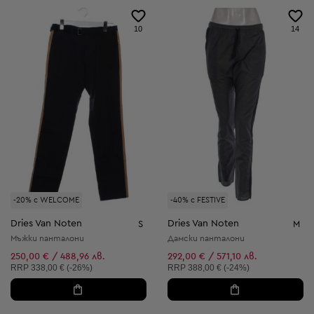
10
14
-20% с WELCOME
-40% с FESTIVE
Dries Van Noten
Dries Van Noten
S
M
Мъжки панталони
Дамски панталони
250,00 € / 488,96 лв.
292,00 € / 571,10 лв.
Препоръчителна цена:
Препоръчителна цена:
RRP
338,00 € (-26%)
RRP
388,00 € (-24%)