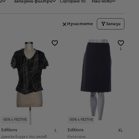
Сортиране по:
и
а
Запазени филтри
Най-нови
Изчистете
Запази
1
-50% с FESTIVE
-50% с FESTIVE
Editions
Editions
L
XL
Дамска блуза с къс ръкав
Къса пола