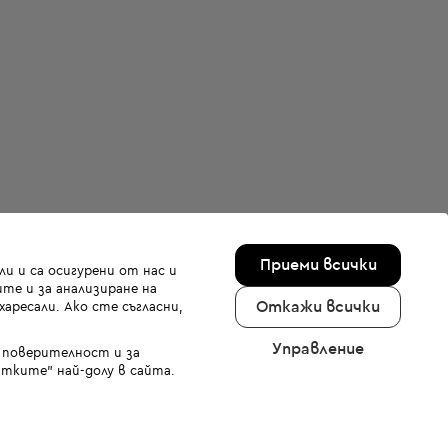
Приеми всички
и и са осигурени от нас и
те и за анализиране на
Откажи всички
аресали. Ако сте съгласни,
Управление
а поверителност и за
тките" най-долу в сайта.