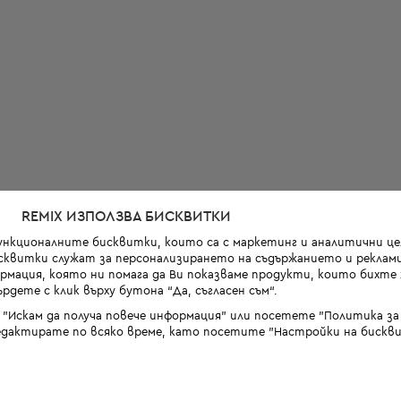
REMIX ИЗПОЛЗВА БИСКВИТКИ
функционалните бисквитки, които са с маркетинг и аналитични цел
квитки служат за персонализирането на съдържанието и реклами
мация, която ни помага да Ви показваме продукти, които бихте х
рдете с клик върху бутона “Да, съгласен съм“.
 "Искам да получа повече информация" или посетете "Политика з
дактирате по всяко време, като посетите "Настройки на бискви