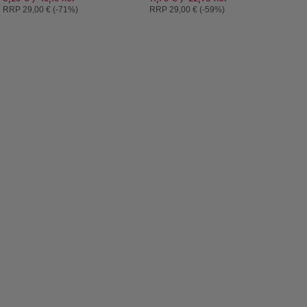
Препоръчителна цена:
Препоръчителна цена:
RRP
29,00 € (-71%)
RRP
29,00 € (-59%)