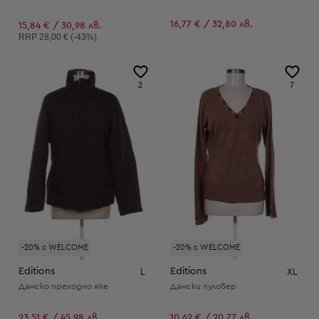
16,77 € / 32,80 лв.
15,84 € / 30,98 лв.
Препоръчителна цена:
RRP
28,00 € (-43%)
2
7
-20% с WELCOME
-20% с WELCOME
Editions
Editions
L
XL
Дамско преходно яке
Дамски пуловер
23,51 € / 45,98 лв.
10,62 € / 20,77 лв.