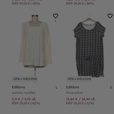
Препоръчителна цена:
Препоръчителна цена:
RRP
49,00 € (-49%)
RRP
39,00 € (-68%)
1
-20% с WELCOME
-20% с WELCOME
Editions
Editions
L
S
Дамски пуловер
Къса рокля
5,11 € / 9,99 лв.
13,80 € / 26,99 лв.
Препоръчителна цена:
Препоръчителна цена:
RRP
29,00 € (-82%)
RRP
29,00 € (-52%)