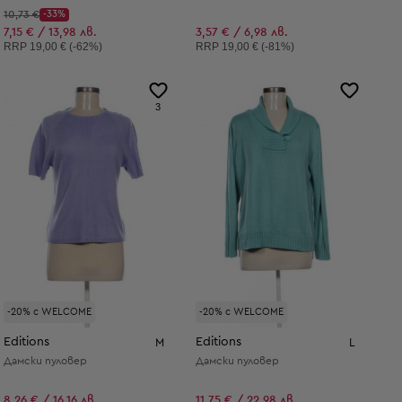
Начална цена:
10,73 €
-33%
Discount Price:
Намалена цена:
7,15 € / 13,98 лв.
3,57 € / 6,98 лв.
Препоръчителна цена:
Препоръчителна цена:
RRP
19,00 € (-62%)
RRP
19,00 € (-81%)
3
-20% с WELCOME
-20% с WELCOME
Editions
Editions
M
L
Дамски пуловер
Дамски пуловер
8,26 € / 16,16 лв.
11,75 € / 22,98 лв.