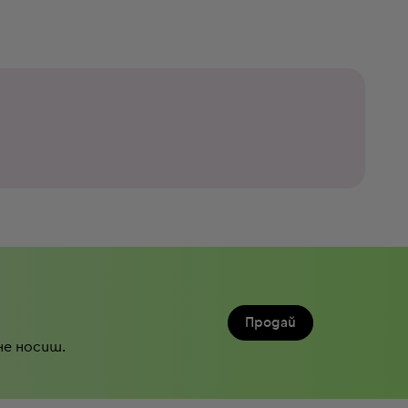
Продай
не носиш.