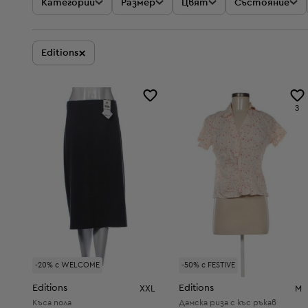
Категории
Размер
Цвят
Състояние
×
Editions
3
-20% с WELCOME
-50% с FESTIVE
Editions
Editions
XXL
M
Къса пола
Дамска риза с къс ръкав