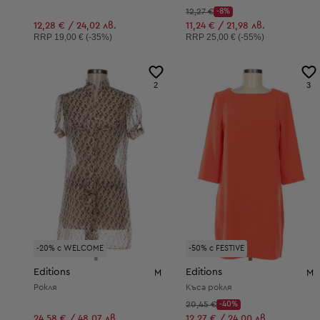
Начална цена:
12,27 €
-8%
Discount Price:
Намалена цена:
12,28 € / 24,02 лв.
11,24 € / 21,98 лв.
Препоръчителна цена:
Препоръчителна цена:
RRP
19,00 € (-35%)
RRP
25,00 € (-55%)
2
3
-20% с WELCOME
-50% с FESTIVE
Editions
Editions
M
M
Рокля
Къса рокля
Начална цена:
20,45 €
-40%
Discount Price:
Намалена цена:
24,58 € / 48,07 лв.
12,27 € / 24,00 лв.