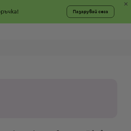
×
ръчка!
Пазарувай сега