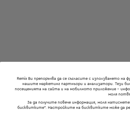
Remix Ви препоръчва да се съгласите с използването на 
нашите маркетинг партньори и анализатори. Тези бис
посещенията на сайта и на мобилното приложение - инфор
моля потвъ
За да получите повече информация, моля натиснете
бисквитките". Настройките на бисквитките може да ре