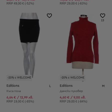
Препоръчителна цена:
Препоръчителна цена:
RRP
49,00 € (-52%)
RRP
29,00 € (-63%)
13
-20% с WELCOME
-20% с WELCOME
Editions
Editions
L
M
Къса пола
Дамски пуловер
6,64 € / 12,99 лв.
4,60 € / 9,00 лв.
Препоръчителна цена:
Препоръчителна цена:
RRP
19,00 € (-65%)
RRP
29,00 € (-84%)