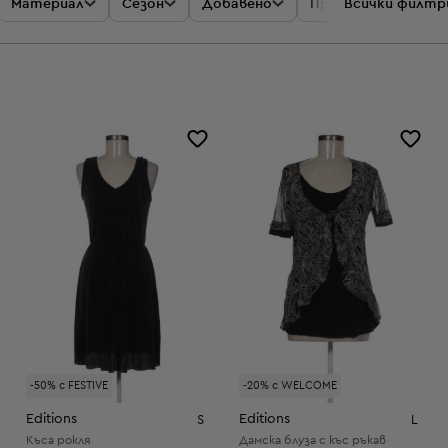
Материал
Сезон
Добавено
Промоции
Всички филтр
Цен
-50% с FESTIVE
-20% с WELCOME
Editions
Editions
S
L
Къса рокля
Дамска блуза с къс ръкав