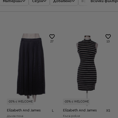
Материал
Сезон
Добавено
Промоции
Всички филтр
Цен
27
13
-20% с WELCOME
-20% с WELCOME
Elizabeth And James
Elizabeth And James
L
XS
Дълга пола
Къса рокля