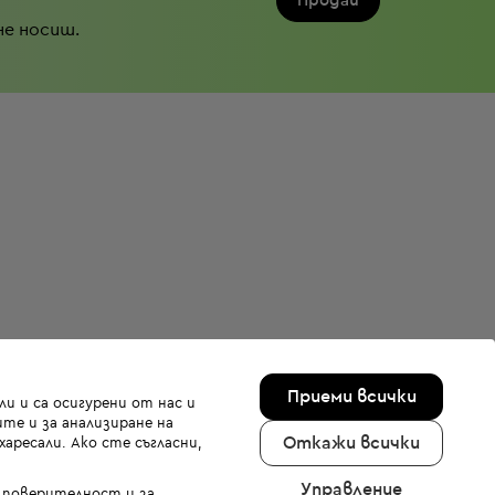
Продай
не носиш.
Приеми всички
и и са осигурени от нас и
те и за анализиране на
Откажи всички
аресали. Ако сте съгласни,
Управление
а поверителност и за