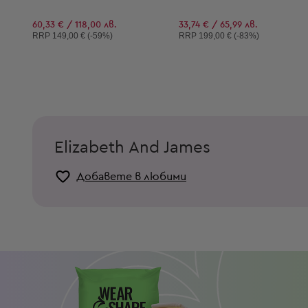
60,33 € / 118,00 лв.
33,74 € / 65,99 лв.
Препоръчителна цена:
Препоръчителна цена:
RRP
149,00 € (-59%)
RRP
199,00 € (-83%)
Elizabeth And James
Добавете в любими