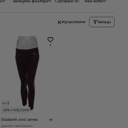
Сортиране по:
и
а
Запазени филтри
Най-нови
Изчистете
Запази
2
4 = 2
-20% с WELCOME
Elizabeth And James
M
Дамски панталони