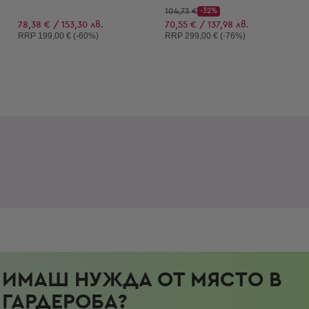
Начална цена:
104,73 €
-32%
Discount Price:
Намалена цена:
78,38 € / 153,30 лв.
70,55 € / 137,98 лв.
Препоръчителна цена:
Препоръчителна цена:
RRP
199,00 € (-60%)
RRP
299,00 € (-76%)
ИМАШ НУЖДА ОТ МЯСТО В
ГАРДЕРОБА?