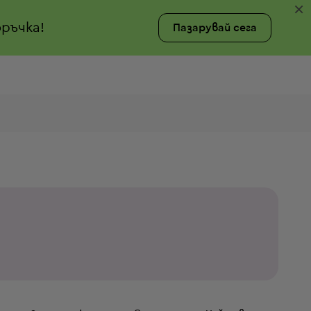
×
ръчка!
Пазарувай сега