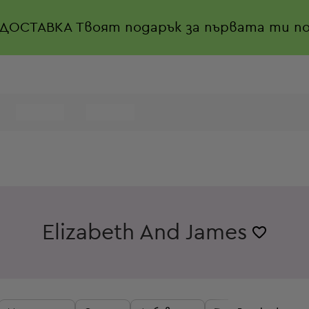
 ДОСТАВКА
Твоят подарък за първата ти по
Elizabeth And James