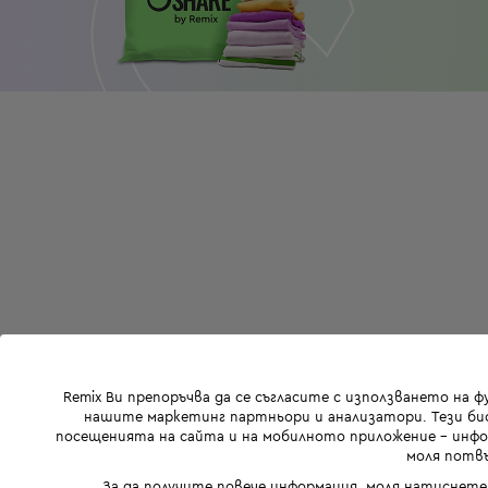
Remix Ви препоръчва да се съгласите с използването на 
нашите маркетинг партньори и анализатори. Тези бис
посещенията на сайта и на мобилното приложение - инфор
моля потвъ
За да получите повече информация, моля натиснете