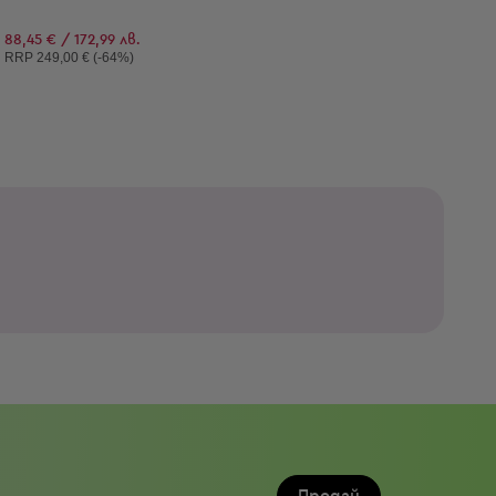
88,45 € / 172,99 лв.
Препоръчителна цена:
RRP
249,00 € (-64%)