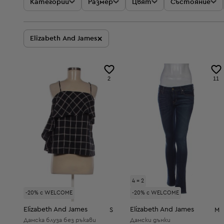
Категории
Размер
Цвят
Състояние
×
Elizabeth And James
2
11
4 = 2
-20% с WELCOME
-20% с WELCOME
Elizabeth And James
Elizabeth And James
S
M
Дамска блуза без ръкави
Дамски дънки