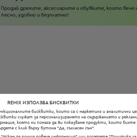
Продай дрехите, аксесоарите и обувките, които вече 
Лесно, удобно и безплатно!
REMIX ИЗПОЛЗВА БИСКВИТКИ
функционалните бисквитки, които са с маркетинг и аналитични цел
квитки служат за персонализирането на съдържанието и реклами
мация, която ни помага да Ви показваме продукти, които бихте х
рдете с клик върху бутона “Да, съгласен съм“.
 "Искам да получа повече информация" или посетете "Политика з