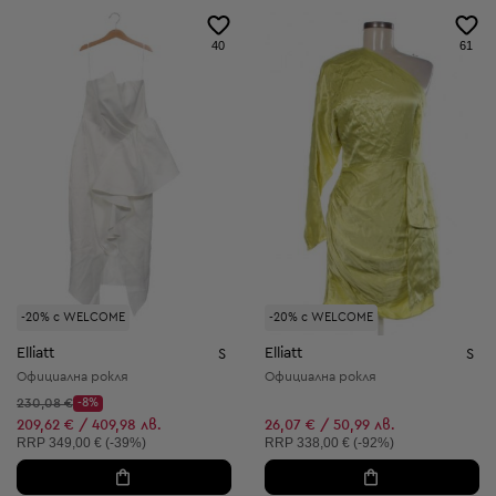
40
61
-20% с WELCOME
-20% с WELCOME
Elliatt
Elliatt
S
S
Официална рокля
Официална рокля
Начална цена:
230,08 €
-8%
Discount Price:
Намалена цена:
209,62 € / 409,98 лв.
26,07 € / 50,99 лв.
Препоръчителна цена:
Препоръчителна цена:
RRP
349,00 € (-39%)
RRP
338,00 € (-92%)