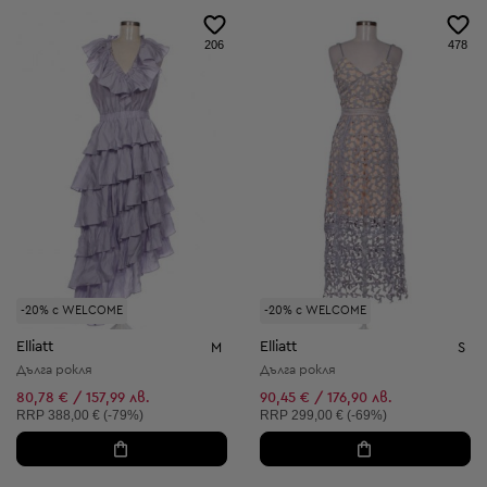
206
478
-20% с WELCOME
-20% с WELCOME
Elliatt
Elliatt
M
S
Дълга рокля
Дълга рокля
80,78 € / 157,99 лв.
90,45 € / 176,90 лв.
Препоръчителна цена:
Препоръчителна цена:
RRP
388,00 € (-79%)
RRP
299,00 € (-69%)