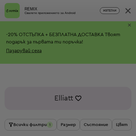
×
REMIX
ИЗТЕГЛИ
Свалете приложението за Android
×
-
20%
ОТСТЪПКА + БЕЗПЛАТНА ДОСТАВКА
Твоят
подарък за първата ти поръчка!
Пазарувай сега
Elliatt
Всички филтри
Размер
Състояние
Цвят
1