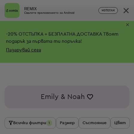
×
REMIX
ИЗТЕГЛИ
Свалете приложението за Android
×
-
20%
ОТСТЪПКА + БЕЗПЛАТНА ДОСТАВКА
Твоят
подарък за първата ти поръчка!
Пазарувай сега
Emily & Noah
Всички филтри
Размер
Състояние
Цвят
1