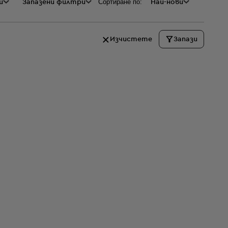
Сортиране по:
и
а
Запазени филтри
Най-нови
Изчистете
Запази