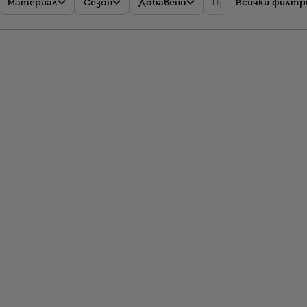
Материал
Сезон
Добавено
Промоции
Всички филтр
Цен