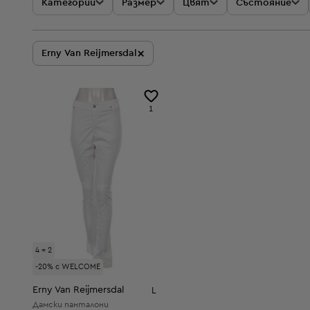
Категории
Размер
Цвят
Състояние
×
Erny Van Reijmersdal
1
4 = 2
-20% с WELCOME
Erny Van Reijmersdal
L
Дамски панталони