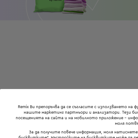
Remix Ви препоръчва да се съгласите с използването на 
нашите маркетинг партньори и анализатори. Тези бис
посещенията на сайта и на мобилното приложение - инфор
моля потвъ
За да получите повече информация, моля натиснете
бисквитките". Настройките на бисквитките може да ре