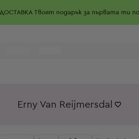
 ДОСТАВКА
Твоят подарък за първата ти по
Erny Van Reijmersdal