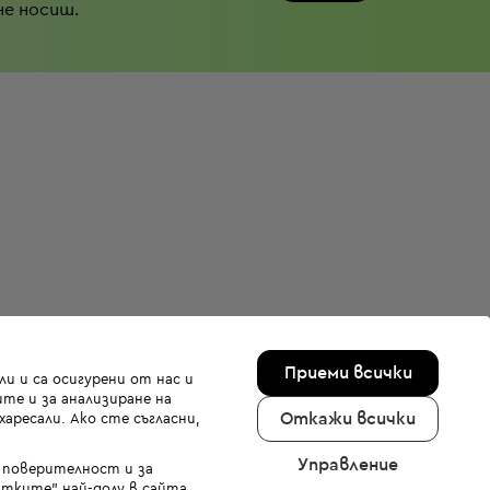
не носиш.
Приеми всички
и и са осигурени от нас и
те и за анализиране на
Откажи всички
аресали. Ако сте съгласни,
Управление
а поверителност и за
тките" най-долу в сайта.