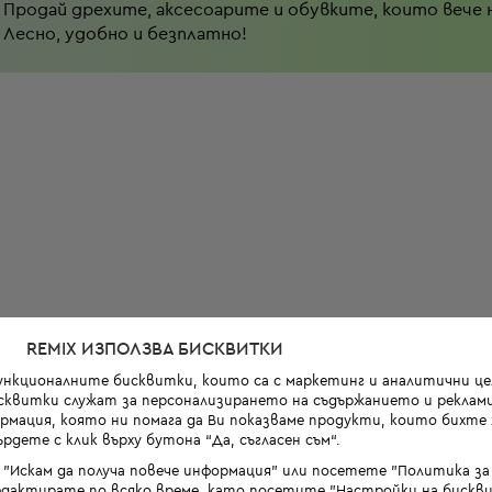
Продай дрехите, аксесоарите и обувките, които вече 
Лесно, удобно и безплатно!
REMIX ИЗПОЛЗВА БИСКВИТКИ
функционалните бисквитки, които са с маркетинг и аналитични цел
квитки служат за персонализирането на съдържанието и реклами
мация, която ни помага да Ви показваме продукти, които бихте х
рдете с клик върху бутона “Да, съгласен съм“.
 "Искам да получа повече информация" или посетете "Политика з
дактирате по всяко време, като посетите "Настройки на бискви