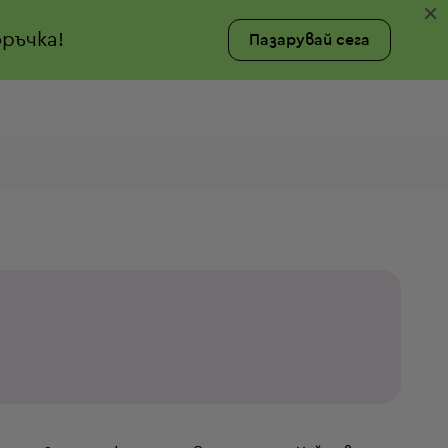
×
ръчка!
Пазарувай сега