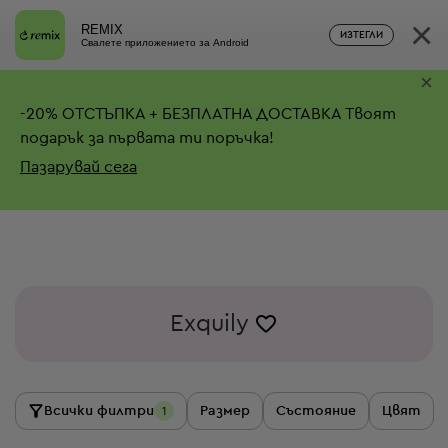
×
REMIX
ИЗТЕГЛИ
Свалете приложението за Android
×
-
20%
ОТСТЪПКА + БЕЗПЛАТНА ДОСТАВКА
Твоят
подарък за първата ти поръчка!
Пазарувай сега
Exquily
Всички филтри
Размер
Състояние
Цвят
1