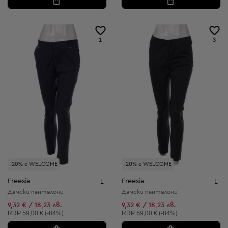
1
3
-20% с WELCOME
-20% с WELCOME
Freesia
Freesia
L
L
Дамски панталони
Дамски панталони
9,32 € / 18,23 лв.
9,32 € / 18,23 лв.
Препоръчителна цена:
Препоръчителна цена:
RRP
59,00 € (-84%)
RRP
59,00 € (-84%)