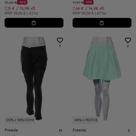
Начална цена:
Начална цена:
10,22 €
-30%
11,91 €
-35%
Discount Price:
Discount Price:
Намалена цена:
Намалена цена:
7,15 € / 13,98 лв.
7,66 € / 14,98 лв.
Препоръчителна цена:
Препоръчителна цена:
RRP
39,00 € (-81%)
RRP
59,00 € (-87%)
3
2
-20% с WELCOME
-60% с FESTIVE
Freesia
Freesia
M
S