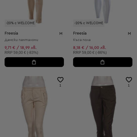
-20% с WELCOME
-20% с WELCOME
Freesia
Freesia
M
M
Дамски панталони
Къса пола
9,71 € / 18,99 лв.
8,18 € / 16,00 лв.
Препоръчителна цена:
Препоръчителна цена:
RRP
59,00 € (-83%)
RRP
59,00 € (-86%)
1
1