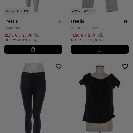
-60% с FESTIVE
-60% с FESTIVE
Freesia
Freesia
S
M
Къса пола
Дамски панталони
12,78 € / 25,00 лв.
11,20 € / 21,91 лв.
Препоръчителна цена:
Препоръчителна цена:
RRP
59,00 € (-78%)
RRP
59,00 € (-81%)