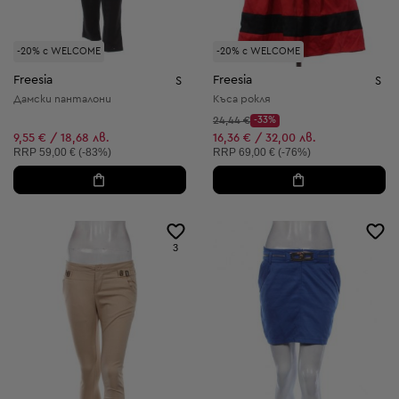
-20% с WELCOME
-20% с WELCOME
Freesia
Freesia
S
S
Дамски панталони
Къса рокля
Начална цена:
24,44 €
-33%
Discount Price:
Намалена цена:
9,55 € / 18,68 лв.
16,36 € / 32,00 лв.
Препоръчителна цена:
Препоръчителна цена:
RRP
59,00 € (-83%)
RRP
69,00 € (-76%)
3