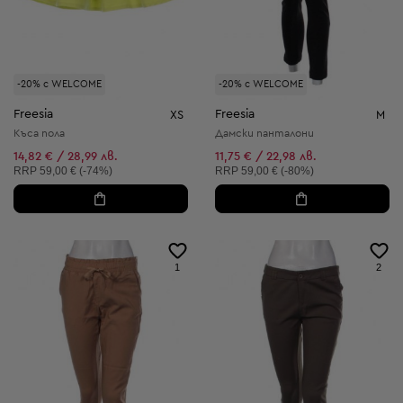
-20% с WELCOME
-20% с WELCOME
Freesia
Freesia
XS
M
Къса пола
Дамски панталони
14,82 € / 28,99 лв.
11,75 € / 22,98 лв.
Препоръчителна цена:
Препоръчителна цена:
RRP
59,00 € (-74%)
RRP
59,00 € (-80%)
1
2