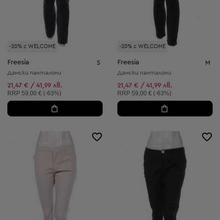
-20% с WELCOME
-20% с WELCOME
Freesia
Freesia
S
M
Дамски панталони
Дамски панталони
21,47 € / 41,99 лв.
21,47 € / 41,99 лв.
Препоръчителна цена:
Препоръчителна цена:
RRP
59,00 € (-63%)
RRP
59,00 € (-63%)