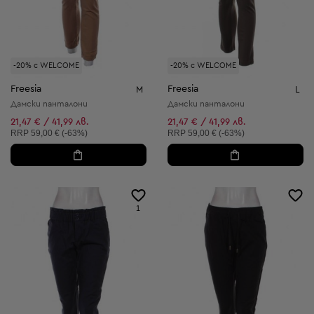
-20% с WELCOME
-20% с WELCOME
Freesia
Freesia
M
L
Дамски панталони
Дамски панталони
21,47 € / 41,99 лв.
21,47 € / 41,99 лв.
Препоръчителна цена:
Препоръчителна цена:
RRP
59,00 € (-63%)
RRP
59,00 € (-63%)
1