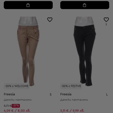
1
-20% с WELCOME
-50% с FESTIVE
Freesia
Freesia
S
L
Дамски панталони
Дамски панталони
Начална цена:
9,71 €
-57%
Discount Price:
Намалена цена:
4,09 € / 8,00 лв.
5,11 € / 9,99 лв.