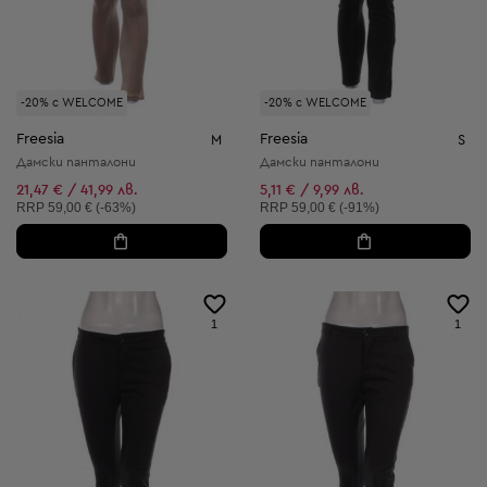
-20% с WELCOME
-20% с WELCOME
Freesia
Freesia
M
S
Дамски панталони
Дамски панталони
21,47 € / 41,99 лв.
5,11 € / 9,99 лв.
Препоръчителна цена:
Препоръчителна цена:
RRP
59,00 € (-63%)
RRP
59,00 € (-91%)
1
1