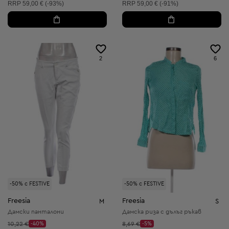
Препоръчителна цена:
Препоръчителна цена:
RRP
59,00 € (-93%)
RRP
59,00 € (-91%)
2
6
-50% с FESTIVE
-50% с FESTIVE
Freesia
Freesia
M
S
Дамски панталони
Дамска риза с дълъг ръкав
Начална цена:
Начална цена:
10,22 €
-40%
8,69 €
-5%
Discount Price:
Discount Price: