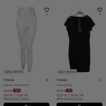
1
2
-60% с FESTIVE
-60% с FESTIVE
Freesia
Freesia
M
S
Дамски панталони
Къса рокля
Начална цена:
Начална цена:
10,22 €
-10%
13,29 €
-7%
Discount Price:
Discount Price:
Намалена цена:
Намалена цена:
9,20 € / 17,99 лв.
12,27 € / 24,00 лв.
Препоръчителна цена:
Препоръчителна цена:
RRP
59,00 € (-84%)
RRP
69,00 € (-82%)