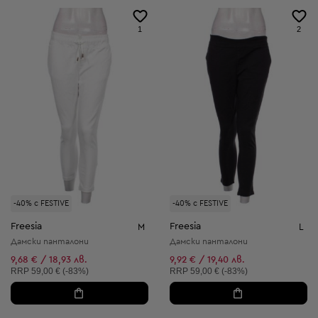
1
2
-40% с FESTIVE
-40% с FESTIVE
Freesia
Freesia
M
L
Дамски панталони
Дамски панталони
9,68 € / 18,93 лв.
9,92 € / 19,40 лв.
Препоръчителна цена:
Препоръчителна цена:
RRP
59,00 € (-83%)
RRP
59,00 € (-83%)