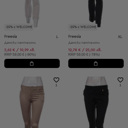
-20% с WELCOME
-20% с WELCOME
Freesia
Freesia
L
XL
Дамски панталони
Дамски панталони
5,62 € / 10,99 лв.
12,78 € / 25,00 лв.
Препоръчителна цена:
Препоръчителна цена:
RRP
59,00 € (-90%)
RRP
59,00 € (-78%)
1
1