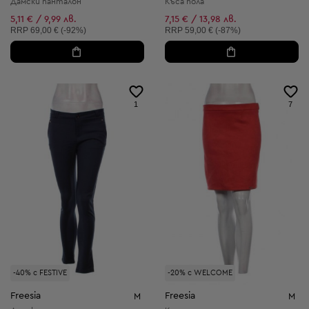
Дамски панталон
Къса пола
5,11 € / 9,99 лв.
7,15 € / 13,98 лв.
Препоръчителна цена:
Препоръчителна цена:
RRP
69,00 € (-92%)
RRP
59,00 € (-87%)
1
7
-40% с FESTIVE
-20% с WELCOME
Freesia
Freesia
M
M