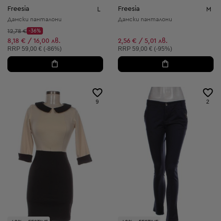
Freesia
Freesia
L
M
Дамски панталони
Дамски панталони
Начална цена:
12,78 €
-36%
Discount Price:
Намалена цена:
8,18 € / 16,00 лв.
2,56 € / 5,01 лв.
Препоръчителна цена:
Препоръчителна цена:
RRP
59,00 € (-86%)
RRP
59,00 € (-95%)
9
2