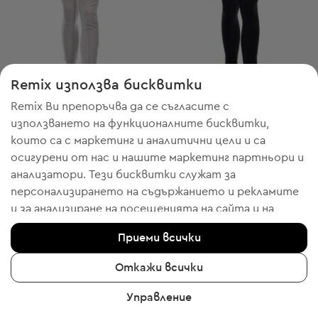
-20% с WELCOME
-20% с WELCOME
Remix използва бисквитки
Freesia
Freesia
M
S
Remix Ви препоръчва да се съгласите с
Дамски панталони
Дамски панталони
използването на функционалните бисквитки,
5,11 € / 9,99 лв.
3,06 € / 5,98 лв.
които са с маркетинг и аналитични цели и са
Препоръчителна цена:
Препоръчителна цена:
RRP
59,00 € (-91%)
RRP
59,00 € (-94%)
осигурени от нас и нашите маркетинг партньори и
анализатори. Тези бисквитки служат за
персонализирането на съдържанието и рекламите
и за анализиране на посещенията на сайта и на
мобилното приложение - информация, която ни
Приеми всички
помага да Ви показваме продукти, които бихте
харесали. Ако сте съгласни, моля потвърдете с
Откажи всички
клик върху бутона “Да, съгласен съм“.
Управление
За да получите повече информация, моля