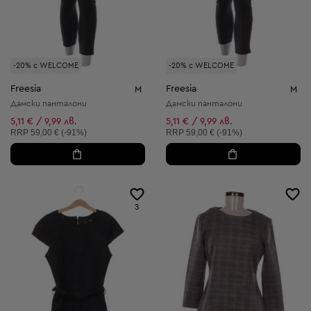
-20% с WELCOME
-20% с WELCOME
Freesia
Freesia
M
M
Дамски панталони
Дамски панталони
5,11 € / 9,99 лв.
5,11 € / 9,99 лв.
Препоръчителна цена:
Препоръчителна цена:
RRP
59,00 € (-91%)
RRP
59,00 € (-91%)
3