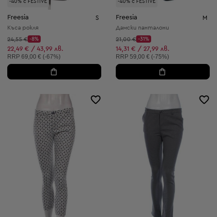
-40% с FESTIVE
-40% с FESTIVE
Freesia
Freesia
S
M
Къса рокля
Дамски панталони
Начална цена:
Начална цена:
24,55 €
-8%
21,00 €
-31%
Discount Price:
Discount Price:
Намалена цена:
Намалена цена:
22,49 € / 43,99 лв.
14,31 € / 27,99 лв.
Препоръчителна цена:
Препоръчителна цена:
RRP
69,00 € (-67%)
RRP
59,00 € (-75%)