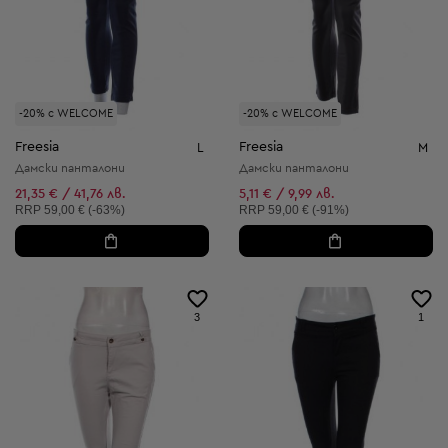
-20% с WELCOME
-20% с WELCOME
Freesia
Freesia
L
M
Дамски панталони
Дамски панталони
21,35 € / 41,76 лв.
5,11 € / 9,99 лв.
Препоръчителна цена:
Препоръчителна цена:
RRP
59,00 € (-63%)
RRP
59,00 € (-91%)
3
1