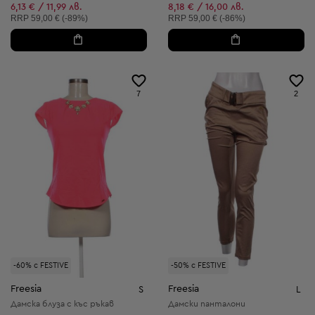
Намалена цена:
Намалена цена:
6,13 € / 11,99 лв.
8,18 € / 16,00 лв.
Препоръчителна цена:
Препоръчителна цена:
RRP
59,00 € (-89%)
RRP
59,00 € (-86%)
7
2
-60% с FESTIVE
-50% с FESTIVE
Freesia
Freesia
S
L
Дамска блуза с къс ръкав
Дамски панталони