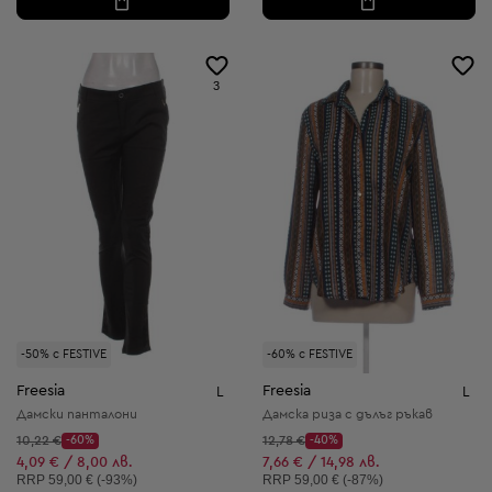
3
-50% с FESTIVE
-60% с FESTIVE
Freesia
Freesia
L
L
Дамски панталони
Дамска риза с дълъг ръкав
Начална цена:
Начална цена:
10,22 €
-60%
12,78 €
-40%
Discount Price:
Discount Price:
Намалена цена:
Намалена цена:
4,09 € / 8,00 лв.
7,66 € / 14,98 лв.
Препоръчителна цена:
Препоръчителна цена:
RRP
59,00 € (-93%)
RRP
59,00 € (-87%)