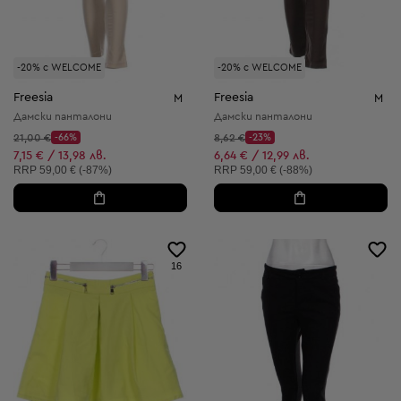
-20% с WELCOME
-20% с WELCOME
Freesia
Freesia
M
M
Дамски панталони
Дамски панталони
Начална цена:
Начална цена:
21,00 €
-66%
8,62 €
-23%
Discount Price:
Discount Price:
Намалена цена:
Намалена цена:
7,15 € / 13,98 лв.
6,64 € / 12,99 лв.
Препоръчителна цена:
Препоръчителна цена:
RRP
59,00 € (-87%)
RRP
59,00 € (-88%)
16