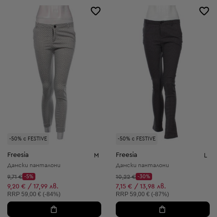
-50% с FESTIVE
-50% с FESTIVE
Freesia
Freesia
M
L
Дамски панталони
Дамски панталони
Начална цена:
Начална цена:
9,71 €
-5%
10,22 €
-30%
Discount Price:
Discount Price:
Намалена цена:
Намалена цена:
9,20 € / 17,99 лв.
7,15 € / 13,98 лв.
Препоръчителна цена:
Препоръчителна цена:
RRP
59,00 € (-84%)
RRP
59,00 € (-87%)