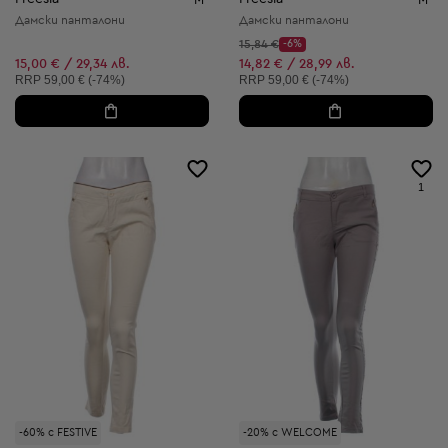
Дамски панталони
Дамски панталони
Начална цена:
15,84 €
-6%
Discount Price:
Намалена цена:
15,00 € / 29,34 лв.
14,82 € / 28,99 лв.
Препоръчителна цена:
Препоръчителна цена:
RRP
59,00 € (-74%)
RRP
59,00 € (-74%)
1
-60% с FESTIVE
-20% с WELCOME