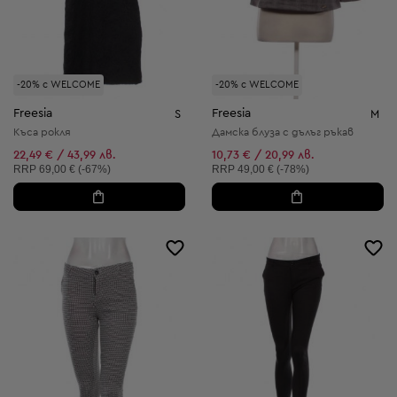
-20% с WELCOME
-20% с WELCOME
Freesia
Freesia
S
M
Къса рокля
Дамска блуза с дълъг ръкав
22,49 € / 43,99 лв.
10,73 € / 20,99 лв.
Препоръчителна цена:
Препоръчителна цена:
RRP
69,00 € (-67%)
RRP
49,00 € (-78%)