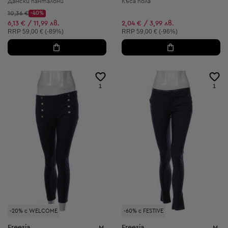
Дамски панталони
Къса пола
Начална цена:
10,36 €
-40%
Discount Price:
Намалена цена:
6,13 € / 11,99 лв.
2,04 € / 3,99 лв.
Препоръчителна цена:
Препоръчителна цена:
RRP
59,00 € (-89%)
RRP
59,00 € (-96%)
1
1
-20% с WELCOME
-60% с FESTIVE
Freesia
Freesia
M
M