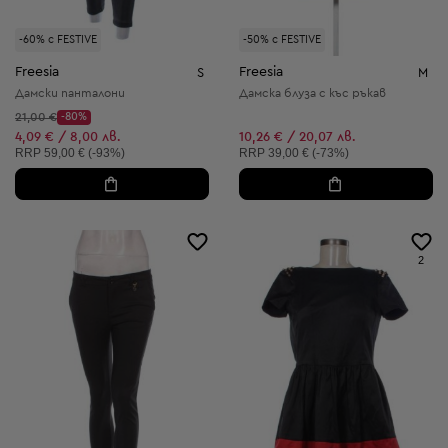
-60% с FESTIVE
-50% с FESTIVE
Freesia
Freesia
S
M
Дамски панталони
Дамска блуза с къс ръкав
Начална цена:
21,00 €
-80%
Discount Price:
Намалена цена:
4,09 € / 8,00 лв.
10,26 € / 20,07 лв.
Препоръчителна цена:
Препоръчителна цена:
RRP
59,00 € (-93%)
RRP
39,00 € (-73%)
2