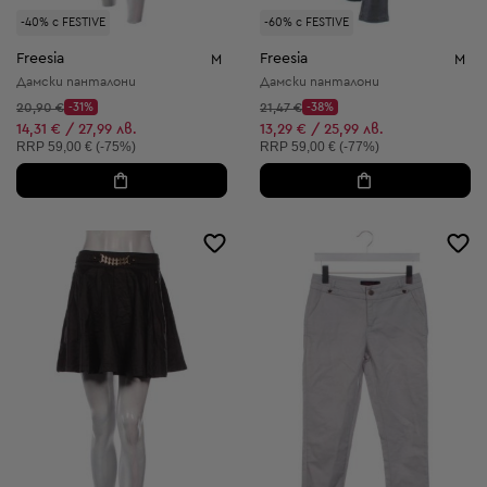
-40% с FESTIVE
-60% с FESTIVE
Freesia
Freesia
M
M
Дамски панталони
Дамски панталони
Начална цена:
Начална цена:
20,90 €
-31%
21,47 €
-38%
Discount Price:
Discount Price:
Намалена цена:
Намалена цена:
14,31 € / 27,99 лв.
13,29 € / 25,99 лв.
Препоръчителна цена:
Препоръчителна цена:
RRP
59,00 € (-75%)
RRP
59,00 € (-77%)