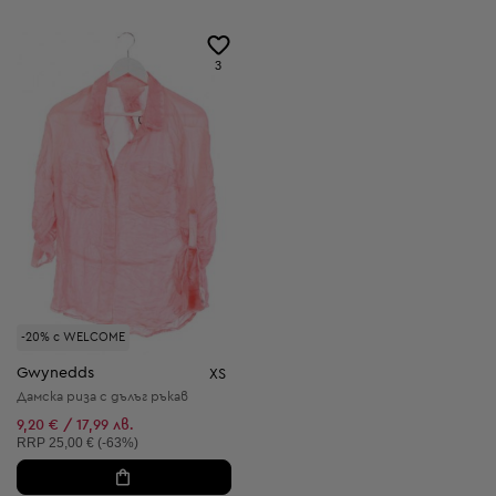
3
-20% с WELCOME
Gwynedds
XS
Дамска риза с дълъг ръкав
9,20 € / 17,99 лв.
Препоръчителна цена:
RRP
25,00 € (-63%)