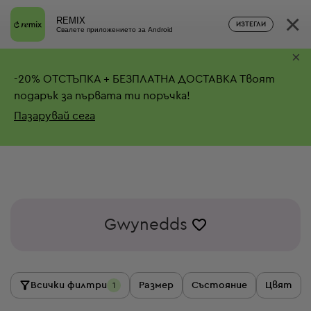
×
REMIX
ИЗТЕГЛИ
Свалете приложението за Android
×
-
20%
ОТСТЪПКА + БЕЗПЛАТНА ДОСТАВКА
Твоят
подарък за първата ти поръчка!
Пазарувай сега
Gwynedds
Всички филтри
Размер
Състояние
Цвят
1