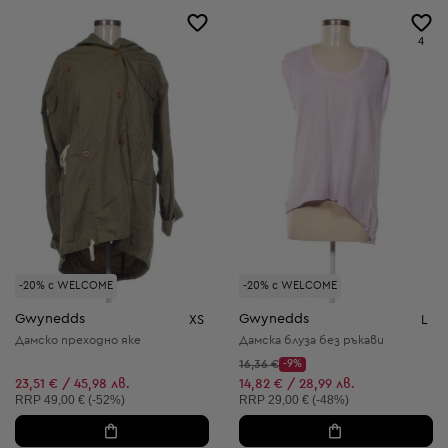
4
-20% с WELCOME
-20% с WELCOME
Gwynedds
Gwynedds
XS
L
Дамско преходно яке
Дамска блуза без ръкави
Начална цена:
16,36 €
-9%
Discount Price:
Намалена цена:
23,51 € / 45,98 лв.
14,82 € / 28,99 лв.
Препоръчителна цена:
Препоръчителна цена:
RRP
49,00 € (-52%)
RRP
29,00 € (-48%)