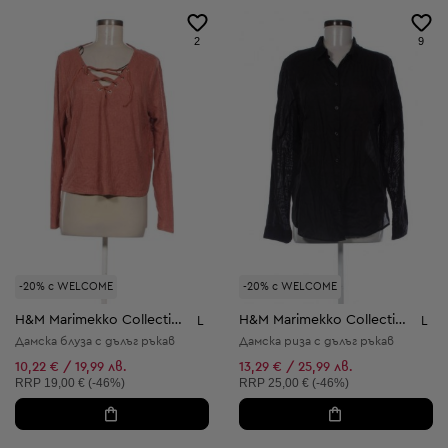
2
9
-20% с WELCOME
-20% с WELCOME
H&M Marimekko Collection
H&M Marimekko Collection
L
L
Дамска блуза с дълъг ръкав
Дамска риза с дълъг ръкав
10,22 € / 19,99 лв.
13,29 € / 25,99 лв.
Препоръчителна цена:
Препоръчителна цена:
RRP
19,00 € (-46%)
RRP
25,00 € (-46%)