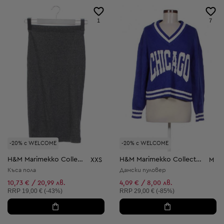
1
7
-20% с WELCOME
-20% с WELCOME
H&M Marimekko Collection
H&M Marimekko Collection
XXS
M
Къса пола
Дамски пуловер
10,73 € / 20,99 лв.
4,09 € / 8,00 лв.
Препоръчителна цена:
Препоръчителна цена:
RRP
19,00 € (-43%)
RRP
29,00 € (-85%)