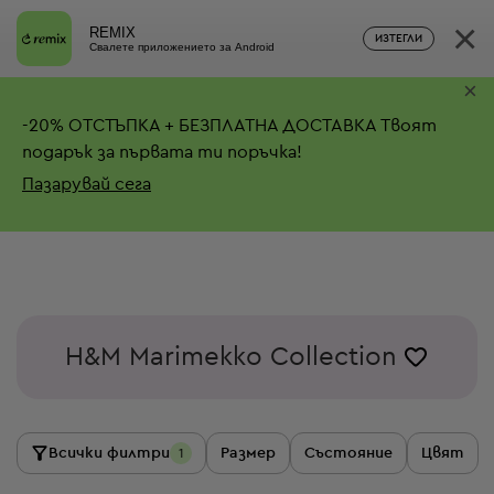
×
REMIX
ИЗТЕГЛИ
Свалете приложението за Android
×
-
20%
ОТСТЪПКА + БЕЗПЛАТНА ДОСТАВКА
Твоят
подарък за първата ти поръчка!
Пазарувай сега
H&M Marimekko Collection
Всички филтри
Размер
Състояние
Цвят
1