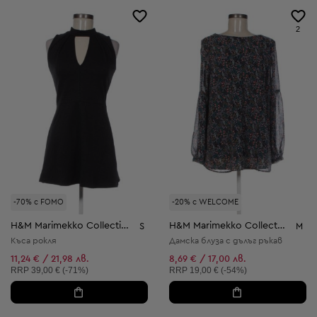
2
-70% с FOMO
-20% с WELCOME
H&M Marimekko Collection
H&M Marimekko Collection
S
M
Къса рокля
Дамска блуза с дълъг ръкав
11,24 € / 21,98 лв.
8,69 € / 17,00 лв.
Препоръчителна цена:
Препоръчителна цена:
RRP
39,00 € (-71%)
RRP
19,00 € (-54%)