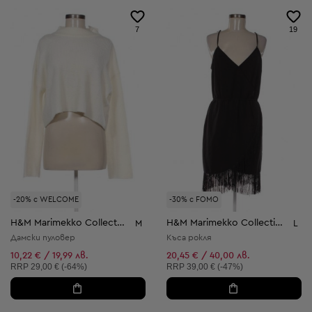
7
19
-20% с WELCOME
-30% с FOMO
H&M Marimekko Collection
H&M Marimekko Collection
M
L
Дамски пуловер
Къса рокля
10,22 € / 19,99 лв.
20,45 € / 40,00 лв.
Препоръчителна цена:
Препоръчителна цена:
RRP
29,00 € (-64%)
RRP
39,00 € (-47%)