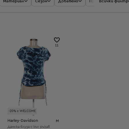
Материал
Сезон
Добавено
Промоции
Всички филтр
Цен
11
-20% с WELCOME
Harley-Davidson
M
Дамска блуза с къс ръкав