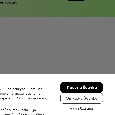
не носиш.
Приеми всички
и и са осигурени от нас и
те и за анализиране на
Откажи всички
аресали. Ако сте съгласни,
Управление
а поверителност и за
тките" най-долу в сайта.