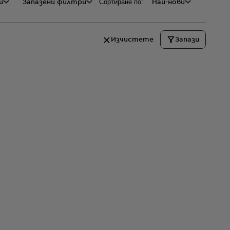
Сортиране по:
и
а
Запазени филтри
Най-нови
Изчистете
Запази