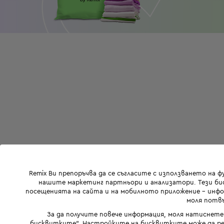
Remix Ви препоръчва да се съгласите с използването на 
нашите маркетинг партньори и анализатори. Тези бис
посещенията на сайта и на мобилното приложение - инфор
моля потвъ
За да получите повече информация, моля натиснете
бисквитките". Настройките на бисквитките може да ре