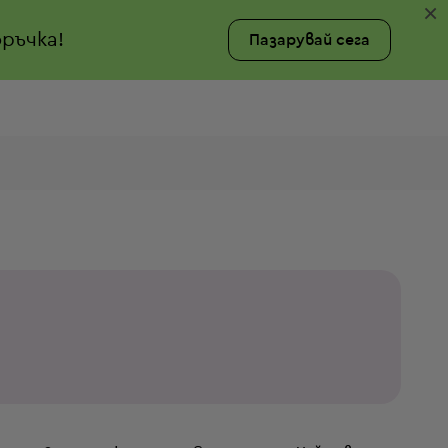
×
ръчка!
Пазарувай сега