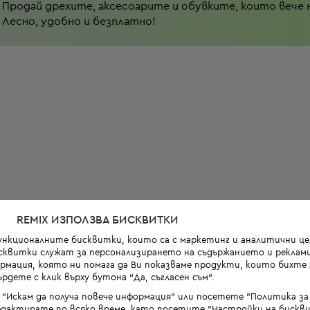
Продай дрехите, аксесоарите и обувките, които вече 
Лесно, удобно и безплатно!
REMIX ИЗПОЛЗВА БИСКВИТКИ
функционалните бисквитки, които са с маркетинг и аналитични цел
квитки служат за персонализирането на съдържанието и реклами
мация, която ни помага да Ви показваме продукти, които бихте х
рдете с клик върху бутона “Да, съгласен съм“.
 "Искам да получа повече информация" или посетете "Политика з
дактирате по всяко време, като посетите "Настройки на бискви