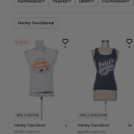
Категории
Размер
Цвят
Състояние
×
Harley-Davidson
08:18
9
4
-50% с FESTIVE
-20% с WELCOME
Harley-Davidson
Harley-Davidson
L
M
Мъжки потник
Дамски потник