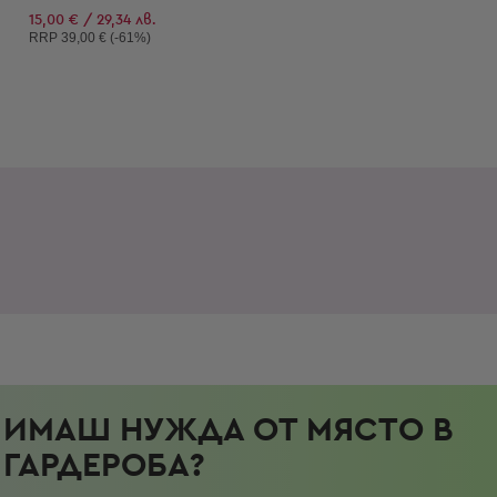
15,00 € / 29,34 лв.
Препоръчителна цена:
RRP
39,00 € (-61%)
ИМАШ НУЖДА ОТ МЯСТО В
ГАРДЕРОБА?