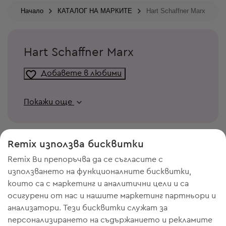
Начало
КАТАЛОГ НА МАРКИТЕ
Hart Schaffner Marx
Hart Schaffner Marx
Добавете в любими
Покажи още
Remix използва бисквитки
Remix Ви препоръчва да се съгласите с
използването на функционалните бисквитки,
които са с маркетинг и аналитични цели и са
осигурени от нас и нашите маркетинг партньори и
анализатори. Тези бисквитки служат за
персонализирането на съдържанието и рекламите
ИМАШ НУЖДА ОТ МЯСТО В