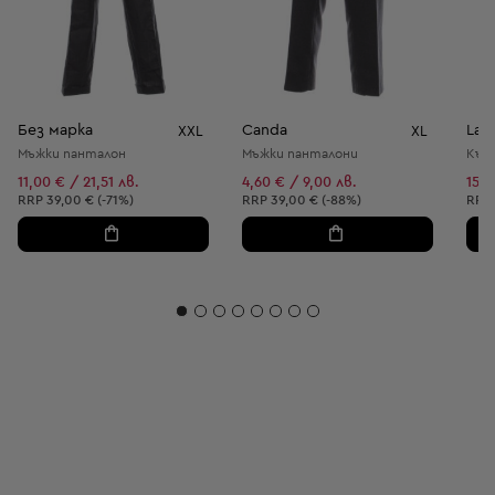
Без марка
Canda
Las
XXL
XL
Мъжки панталон
Мъжки панталони
Къса
11,00 € / 21,51 лв.
4,60 € / 9,00 лв.
15,8
Препоръчителна цена:
Препоръчителна цена:
Пре
RRP
39,00 € (-71%)
RRP
39,00 € (-88%)
RRP