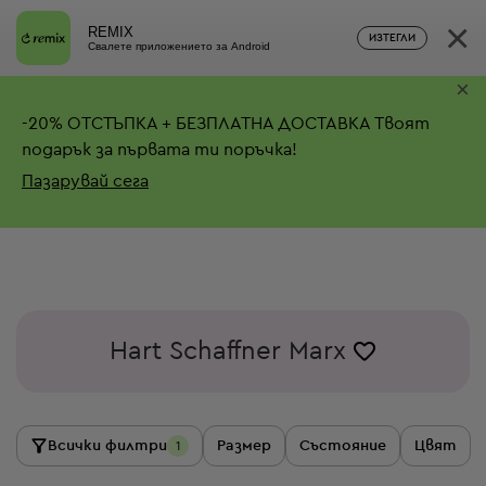
×
REMIX
ИЗТЕГЛИ
Свалете приложението за Android
×
-
20%
ОТСТЪПКА + БЕЗПЛАТНА ДОСТАВКА
Твоят
подарък за първата ти поръчка!
Пазарувай сега
Hart Schaffner Marx
Всички филтри
Размер
Състояние
Цвят
1