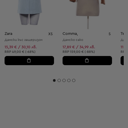
Zara
Comma,
Tez
XS
S
Дамски къс гащеризон
Дамско сако
Дам
15,39 € / 30,10 лв.
17,89 € / 34,99 лв.
11,1
Препоръчителна цена:
Препоръчителна цена:
Пре
RRP
49,00 € (-68%)
RRP
159,00 € (-88%)
RRP