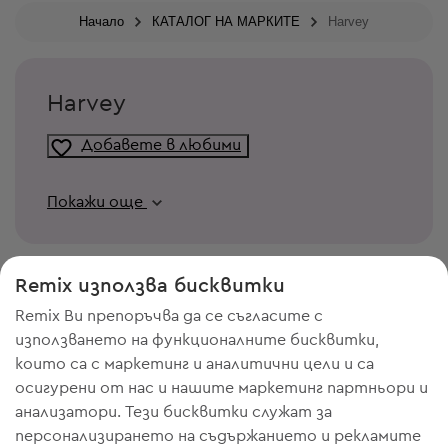
Начало
КАТАЛОГ НА МАРКИТЕ
Harvey
Harvey
Добавете в любими
Покажи още
Remix използва бисквитки
Remix Ви препоръчва да се съгласите с
използването на функционалните бисквитки,
които са с маркетинг и аналитични цели и са
осигурени от нас и нашите маркетинг партньори и
анализатори. Тези бисквитки служат за
персонализирането на съдържанието и рекламите
ИМАШ НУЖДА ОТ МЯСТО В