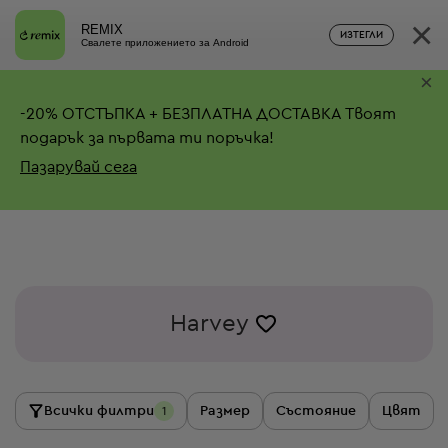
×
REMIX
ИЗТЕГЛИ
Свалете приложението за Android
×
-
20%
ОТСТЪПКА + БЕЗПЛАТНА ДОСТАВКА
Твоят
подарък за първата ти поръчка!
Пазарувай сега
Harvey
Всички филтри
Размер
Състояние
Цвят
1