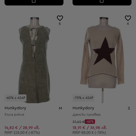
6
4
-60% с ASAP
-70% с ASAP
Hunkydory
Hunkydory
M
S
Къса рокля
Дамски пуловер
Начална цена:
31,65 €
-40%
Discount Price:
Намалена цена:
14,82 € / 28,99 лв.
18,91 € / 36,98 лв.
Препоръчителна цена:
Препоръчителна цена:
RRP
119,00 € (-87%)
RRP
89,00 € (-78%)