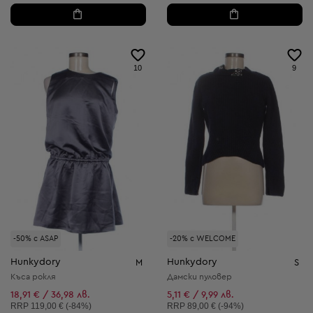
10
9
-50% с ASAP
-20% с WELCOME
Hunkydory
Hunkydory
M
S
Къса рокля
Дамски пуловер
18,91 € / 36,98 лв.
5,11 € / 9,99 лв.
Препоръчителна цена:
Препоръчителна цена:
RRP
119,00 € (-84%)
RRP
89,00 € (-94%)