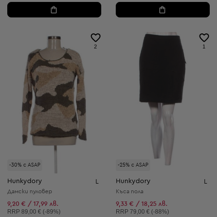
2
1
-30% с ASAP
-25% с ASAP
Hunkydory
Hunkydory
L
L
Дамски пуловер
Къса пола
9,20 € / 17,99 лв.
9,33 € / 18,25 лв.
Препоръчителна цена:
Препоръчителна цена:
RRP
89,00 € (-89%)
RRP
79,00 € (-88%)