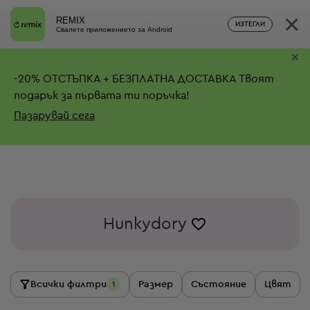
×
REMIX
ИЗТЕГЛИ
Свалете приложението за Android
×
-
20%
ОТСТЪПКА + БЕЗПЛАТНА ДОСТАВКА
Твоят
подарък за първата ти поръчка!
Пазарувай сега
Hunkydory
Всички филтри
Размер
Състояние
Цвят
1