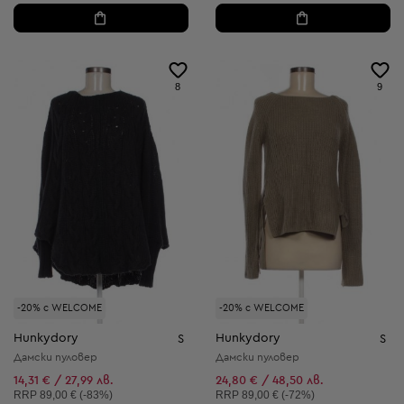
8
9
-20% с WELCOME
-20% с WELCOME
Hunkydory
Hunkydory
S
S
Дамски пуловер
Дамски пуловер
14,31 € / 27,99 лв.
24,80 € / 48,50 лв.
Препоръчителна цена:
Препоръчителна цена:
RRP
89,00 € (-83%)
RRP
89,00 € (-72%)