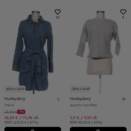
12
6
-60% с ASAP
-30% с ASAP
Hunkydory
Hunkydory
L
M
Рокля
Дамски пуловер
Начална цена:
43,00 €
-9%
Discount Price:
Намалена цена:
38,85 € / 75,98 лв.
5,11 € / 9,99 лв.
Препоръчителна цена:
Препоръчителна цена:
RRP
119,00 € (-67%)
RRP
89,00 € (-94%)