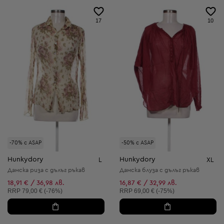
17
10
-70% с ASAP
-50% с ASAP
Hunkydory
Hunkydory
L
XL
Дамска риза с дълъг ръкав
Дамска блуза с дълъг ръкав
18,91 € / 36,98 лв.
16,87 € / 32,99 лв.
Препоръчителна цена:
Препоръчителна цена:
RRP
79,00 € (-76%)
RRP
69,00 € (-75%)