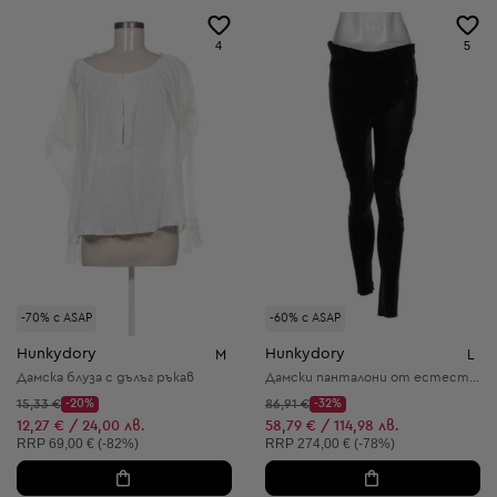
4
5
-70% с ASAP
-60% с ASAP
Hunkydory
Hunkydory
M
L
Дамска блуза с дълъг ръкав
Дамски панталони от естествена кожа
Начална цена:
Начална цена:
15,33 €
-20%
86,91 €
-32%
Discount Price:
Discount Price:
Намалена цена:
Намалена цена:
12,27 € / 24,00 лв.
58,79 € / 114,98 лв.
Препоръчителна цена:
Препоръчителна цена:
RRP
69,00 € (-82%)
RRP
274,00 € (-78%)