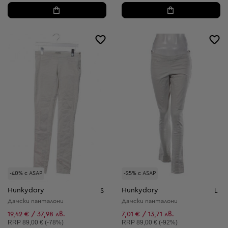
-40% с ASAP
-25% с ASAP
Hunkydory
Hunkydory
S
L
Дамски панталони
Дамски панталони
19,42 € / 37,98 лв.
7,01 € / 13,71 лв.
Препоръчителна цена:
Препоръчителна цена:
RRP
89,00 € (-78%)
RRP
89,00 € (-92%)