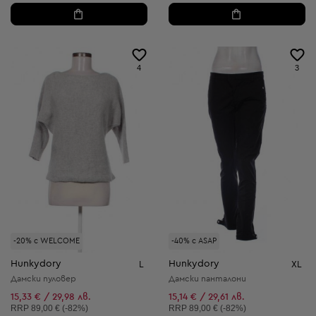
4
3
-20% с WELCOME
-40% с ASAP
Hunkydory
Hunkydory
L
XL
Дамски пуловер
Дамски панталони
15,33 € / 29,98 лв.
15,14 € / 29,61 лв.
Препоръчителна цена:
Препоръчителна цена:
RRP
89,00 € (-82%)
RRP
89,00 € (-82%)