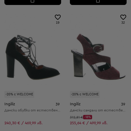
19
32
-20% с WELCOME
-20% с WELCOME
Ingiliz
Ingiliz
39
39
Дамски обувки от естествена кожа
Дамски сандали от естествена кожа
Начална цена:
312,81 €
-18%
Discount Price:
Намалена цена:
240,30 € / 469,99 лв.
255,64 € / 499,99 лв.