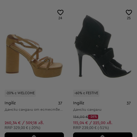
24
25
-20% с WELCOME
-60% с FESTIVE
Ingiliz
Ingiliz
37
37
Дамски сандали от естествена кожа
Дамски сандали
Начална цена:
156,00 €
-26%
Discount Price:
Намалена цена:
260,34 € / 509,18 лв.
115,04 € / 225,00 лв.
Препоръчителна цена:
Препоръчителна цена:
RRP
329,00 € (-20%)
RRP
239,00 € (-51%)