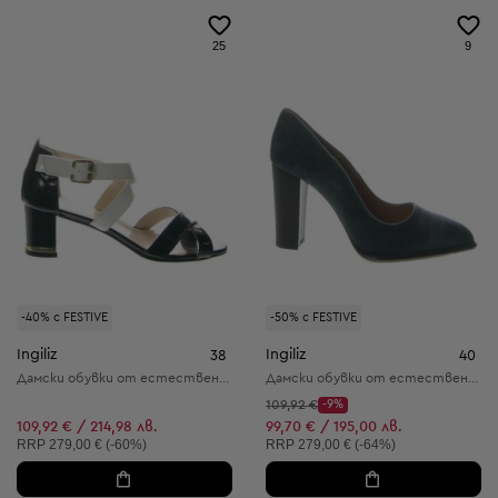
25
9
-40% с FESTIVE
-50% с FESTIVE
Ingiliz
Ingiliz
38
40
Дамски обувки от естествена кожа
Дамски обувки от естествена кожа
Начална цена:
109,92 €
-9%
Discount Price:
Намалена цена:
109,92 € / 214,98 лв.
99,70 € / 195,00 лв.
Препоръчителна цена:
Препоръчителна цена:
RRP
279,00 € (-60%)
RRP
279,00 € (-64%)