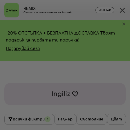
×
REMIX
ИЗТЕГЛИ
Свалете приложението за Android
×
-
20%
ОТСТЪПКА + БЕЗПЛАТНА ДОСТАВКА
Твоят
подарък за първата ти поръчка!
Пазарувай сега
Ingiliz
Всички филтри
Размер
Състояние
Цвят
1