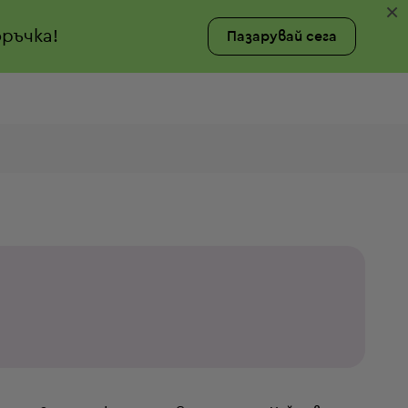
×
ръчка!
Пазарувай сега