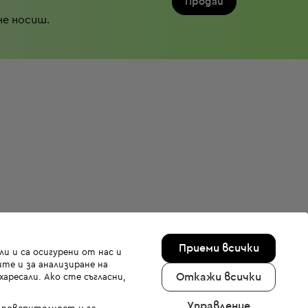
Продай
не носиш.
Приеми всички
и и са осигурени от нас и
те и за анализиране на
Откажи всички
аресали. Ако сте съгласни,
Управление