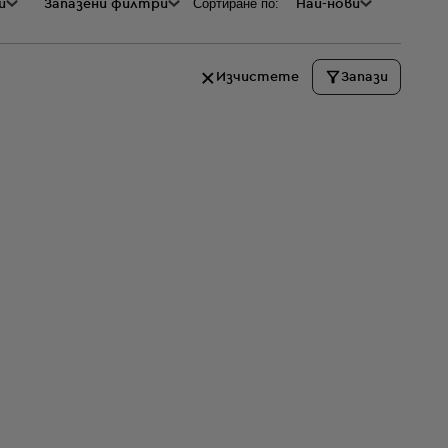
Сортиране по:
и
а
Запазени филтри
Най-нови
Изчистете
Запази