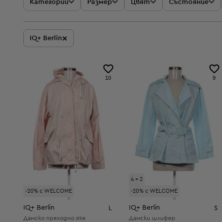
Категории
Размер
Цвят
Състояние
×
IQ+ Berlin
10
9
4 = 2
-20% с WELCOME
-20% с WELCOME
IQ+ Berlin
IQ+ Berlin
L
S
Дамско преходно яке
Дамски шлифер