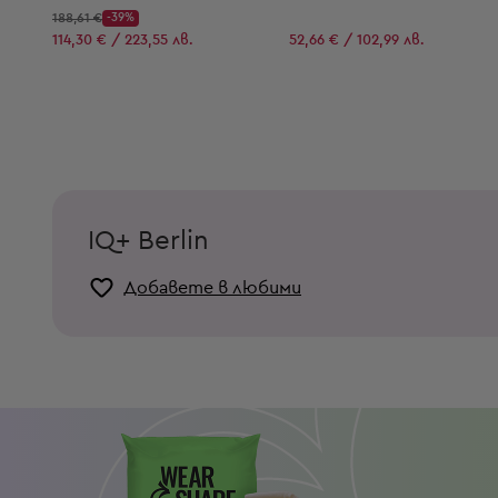
Начална цена:
188,61 €
-39%
Discount Price:
Намалена цена:
114,30 € / 223,55 лв.
52,66 € / 102,99 лв.
IQ+ Berlin
Добавете в любими