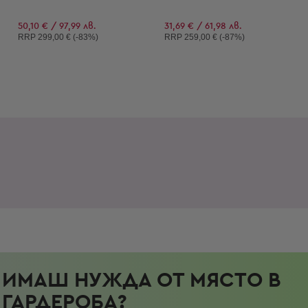
50,10 € / 97,99 лв.
31,69 € / 61,98 лв.
Препоръчителна цена:
Препоръчителна цена:
RRP
299,00 € (-83%)
RRP
259,00 € (-87%)
ИМАШ НУЖДА ОТ МЯСТО В
ГАРДЕРОБА?