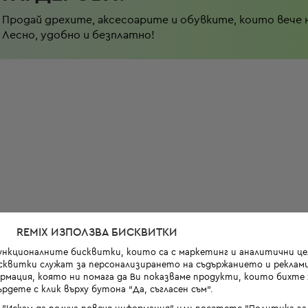
Продай дрехите, аксесоарите и обувките, които вече 
Лесно, удобно и безплатно!
REMIX ИЗПОЛЗВА БИСКВИТКИ
функционалните бисквитки, които са с маркетинг и аналитични цел
квитки служат за персонализирането на съдържанието и реклами
мация, която ни помага да Ви показваме продукти, които бихте х
рдете с клик върху бутона “Да, съгласен съм“.