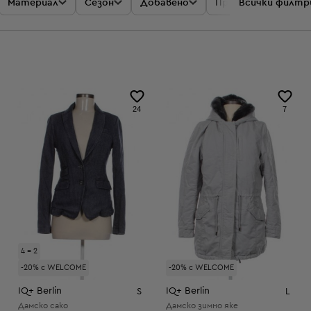
Материал
Сезон
Добавено
Промоции
Всички филтр
Цен
24
7
4 = 2
-20% с WELCOME
-20% с WELCOME
IQ+ Berlin
IQ+ Berlin
S
L
Дамско сако
Дамско зимно яке