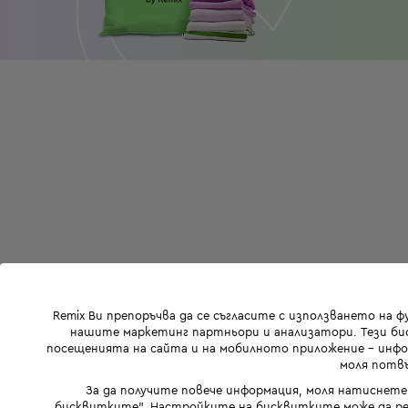
Remix Ви препоръчва да се съгласите с използването на 
нашите маркетинг партньори и анализатори. Тези бис
посещенията на сайта и на мобилното приложение - инфор
моля потвъ
За да получите повече информация, моля натиснете
бисквитките". Настройките на бисквитките може да ре