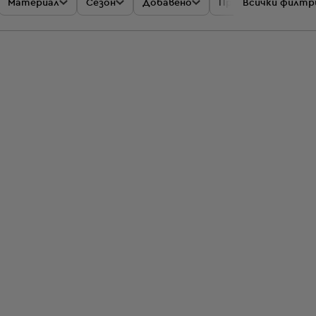
Материал
Сезон
Добавено
Промоции
Всички филтр
Цен