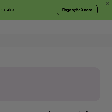
×
ръчка!
Пазарувай сега