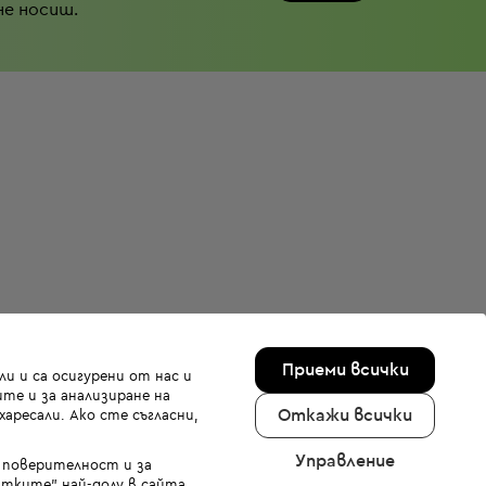
не носиш.
Приеми всички
и и са осигурени от нас и
те и за анализиране на
Откажи всички
аресали. Ако сте съгласни,
Управление
а поверителност и за
тките" най-долу в сайта.