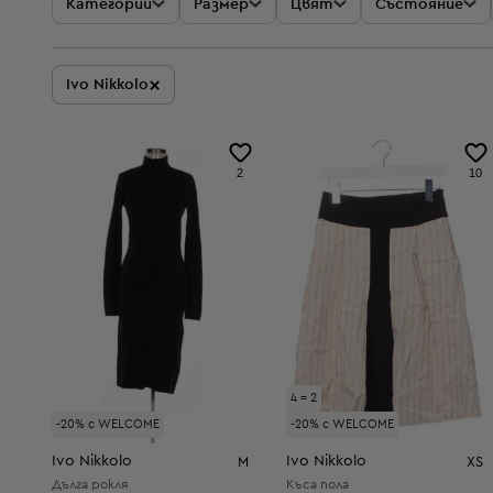
Категории
Размер
Цвят
Състояние
×
Ivo Nikkolo
2
10
4 = 2
-20% с WELCOME
-20% с WELCOME
Ivo Nikkolo
Ivo Nikkolo
M
XS
Дълга рокля
Къса пола