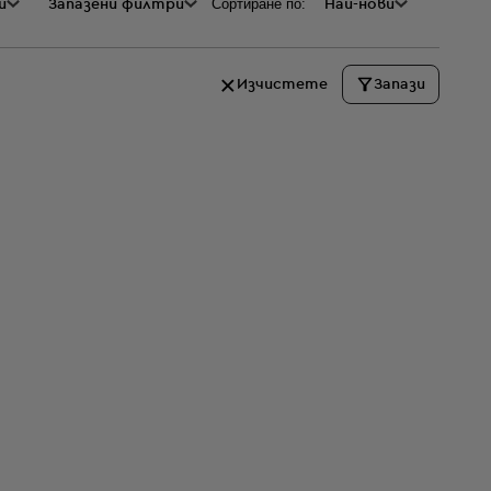
Сортиране по:
и
а
Запазени филтри
Най-нови
Изчистете
Запази