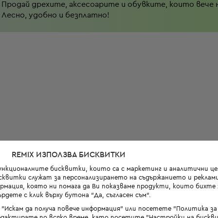
Продай дрехите, аксесоарите и обувките, които вече 
Лесно, удобно и безплатно!
REMIX ИЗПОЛЗВА БИСКВИТКИ
функционалните бисквитки, които са с маркетинг и аналитични цел
квитки служат за персонализирането на съдържанието и реклами
мация, която ни помага да Ви показваме продукти, които бихте х
рдете с клик върху бутона “Да, съгласен съм“.
 "Искам да получа повече информация" или посетете "Политика з
дактирате по всяко време, като посетите "Настройки на бискви