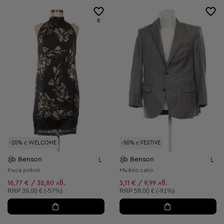
8
-20% с WELCOME
-50% с FESTIVE
Jjb Benson
Jjb Benson
L
L
Къса рокля
Мъжко сако
16,77 € / 32,80 лв.
5,11 € / 9,99 лв.
Препоръчителна цена:
Препоръчителна цена:
RRP
39,00 € (-57%)
RRP
59,00 € (-91%)