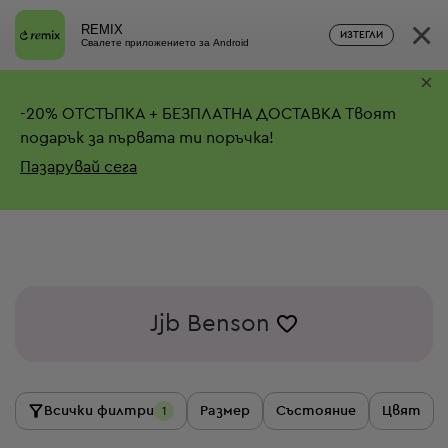
×
REMIX
ИЗТЕГЛИ
Свалете приложението за Android
×
-
20%
ОТСТЪПКА + БЕЗПЛАТНА ДОСТАВКА
Твоят
подарък за първата ти поръчка!
Пазарувай сега
Jjb Benson
Всички филтри
Размер
Състояние
Цвят
1