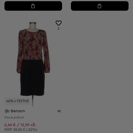
2
-40% с FESTIVE
Jjb Benson
M
Къса рокля
6,64 € / 12,99 лв.
Препоръчителна цена:
RRP
39,00 € (-82%)