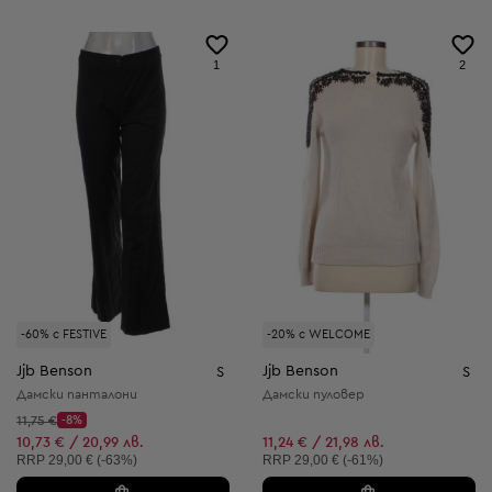
1
2
-60% с FESTIVE
-20% с WELCOME
Jjb Benson
Jjb Benson
S
S
Дамски панталони
Дамски пуловер
Начална цена:
11,75 €
-8%
Discount Price:
Намалена цена:
10,73 € / 20,99 лв.
11,24 € / 21,98 лв.
Препоръчителна цена:
Препоръчителна цена:
RRP
29,00 € (-63%)
RRP
29,00 € (-61%)