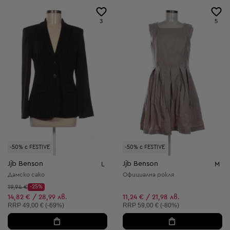
3
5
-50% с FESTIVE
-50% с FESTIVE
Jjb Benson
Jjb Benson
L
M
Дамско сако
Официална рокля
Начална цена:
19,94 €
-25%
Discount Price:
Намалена цена:
14,82 € / 28,99 лв.
11,24 € / 21,98 лв.
Препоръчителна цена:
Препоръчителна цена:
RRP
49,00 € (-69%)
RRP
59,00 € (-80%)