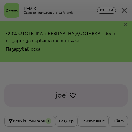
×
REMIX
ИЗТЕГЛИ
Свалете приложението за Android
×
-
20%
ОТСТЪПКА + БЕЗПЛАТНА ДОСТАВКА
Твоят
подарък за първата ти поръчка!
Пазарувай сега
joei
Всички филтри
Размер
Състояние
Цвят
1