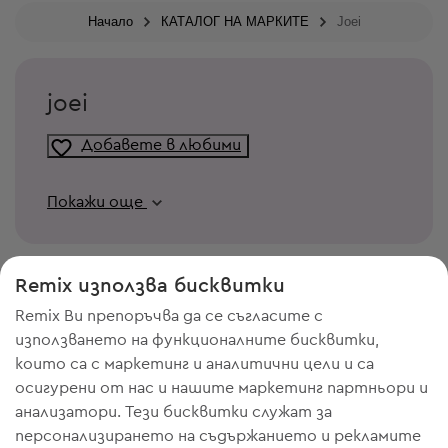
Начало
КАТАЛОГ НА МАРКИТЕ
Joei
joei
Добавете в любими
Покажи още
Remix използва бисквитки
Remix Ви препоръчва да се съгласите с
използването на функционалните бисквитки,
които са с маркетинг и аналитични цели и са
осигурени от нас и нашите маркетинг партньори и
анализатори. Тези бисквитки служат за
персонализирането на съдържанието и рекламите
ИМАШ НУЖДА ОТ МЯСТО В