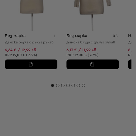
Без марка
Без марка
H&
L
XS
Дамска блуза с дълъг ръкав
Дамска блуза с дълъг ръкав
Дамс
6,64 € / 12,99 лв.
6,13 € / 11,99 лв.
8,69
Препоръчителна цена:
Препоръчителна цена:
Пре
RRP
19,00 € (-65%)
RRP
19,00 € (-67%)
RRP