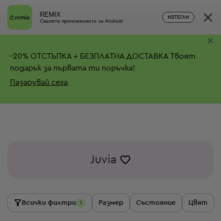
×
REMIX
ИЗТЕГЛИ
Свалете приложението за Android
×
-
20%
ОТСТЪПКА + БЕЗПЛАТНА ДОСТАВКА
Твоят
подарък за първата ти поръчка!
Пазарувай сега
Juvia
Всички филтри
Размер
Състояние
Цвят
1