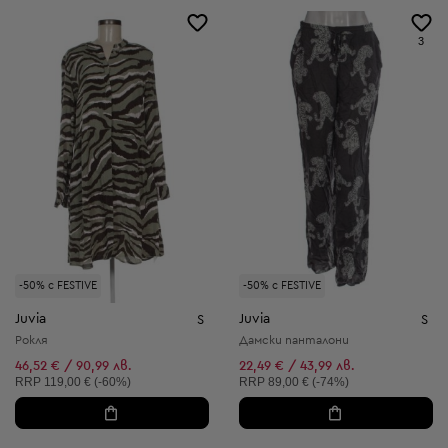
3
-50% с FESTIVE
-50% с FESTIVE
Juvia
Juvia
S
S
Рокля
Дамски панталони
46,52 € / 90,99 лв.
22,49 € / 43,99 лв.
Препоръчителна цена:
Препоръчителна цена:
RRP
119,00 € (-60%)
RRP
89,00 € (-74%)