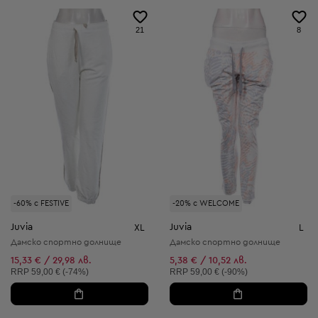
21
8
-60% с FESTIVE
-20% с WELCOME
Juvia
Juvia
XL
L
Дамско спортно долнище
Дамско спортно долнище
15,33 € / 29,98 лв.
5,38 € / 10,52 лв.
Препоръчителна цена:
Препоръчителна цена:
RRP
59,00 € (-74%)
RRP
59,00 € (-90%)