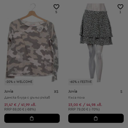
5
1
-20% с WELCOME
-60% с FESTIVE
Juvia
Juvia
XS
S
Дамска блуза с дълъг ръкав
Къса пола
21,47 € / 41,99 лв.
23,00 € / 44,98 лв.
Препоръчителна цена:
Препоръчителна цена:
RRP
69,00 € (-68%)
RRP
79,00 € (-70%)