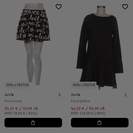
-50% с FESTIVE
-50% с FESTIVE
Juvia
Juvia
S
L
Къса пола
Къса рокля
30,67 € / 59,99 лв.
46,52 € / 90,99 лв.
Препоръчителна цена:
Препоръчителна цена:
RRP
79,00 € (-61%)
RRP
119,00 € (-60%)