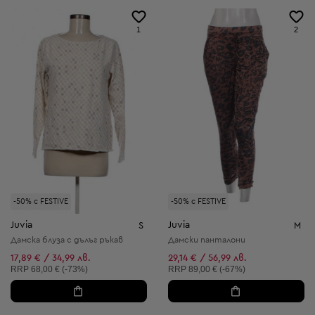
1
2
-50% с FESTIVE
-50% с FESTIVE
Juvia
Juvia
S
M
Дамска блуза с дълъг ръкав
Дамски панталони
17,89 € / 34,99 лв.
29,14 € / 56,99 лв.
Препоръчителна цена:
Препоръчителна цена:
RRP
68,00 € (-73%)
RRP
89,00 € (-67%)