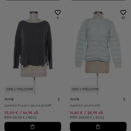
4
30
-20% с WELCOME
-20% с WELCOME
Juvia
Juvia
S
S
Дамска блуза с дълъг ръкав
Дамско зимно яке
23,00 € / 44,98 лв.
14,82 € / 28,99 лв.
Препоръчителна цена:
Препоръчителна цена:
RRP
69,00 € (-66%)
RRP
169,00 € (-91%)