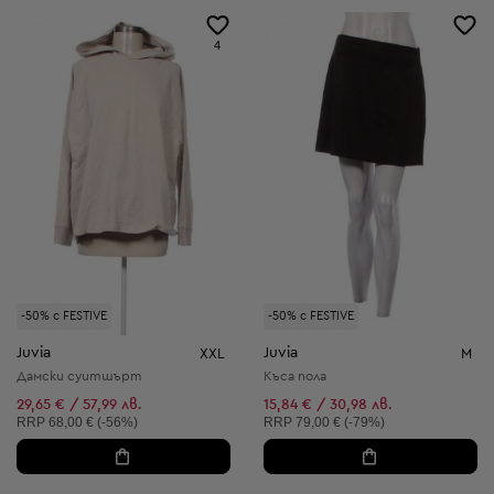
4
-50% с FESTIVE
-50% с FESTIVE
Juvia
Juvia
XXL
M
Дамски суитшърт
Къса пола
29,65 € / 57,99 лв.
15,84 € / 30,98 лв.
Препоръчителна цена:
Препоръчителна цена:
RRP
68,00 € (-56%)
RRP
79,00 € (-79%)