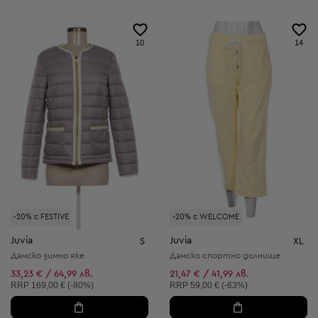
10
14
-20% с FESTIVE
-20% с WELCOME
Juvia
Juvia
S
XL
Дамско зимно яке
Дамско спортно долнище
33,23 € / 64,99 лв.
21,47 € / 41,99 лв.
Препоръчителна цена:
Препоръчителна цена:
RRP
169,00 € (-80%)
RRP
59,00 € (-63%)