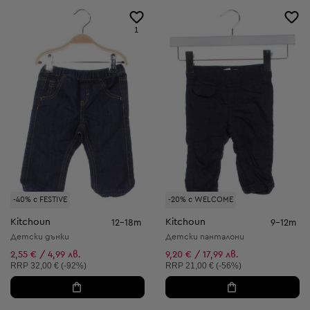
1
-40% с FESTIVE
-20% с WELCOME
Kitchoun
Kitchoun
12-18m
9-12m
Детски дънки
Детски панталони
2,55 € / 4,99 лв.
9,20 € / 17,99 лв.
Препоръчителна цена:
Препоръчителна цена:
RRP
32,00 € (-92%)
RRP
21,00 € (-56%)