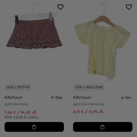
-60% с FESTIVE
-20% с WELCOME
Kitchoun
Kitchoun
9-12m
6-9m
Детска пола
Детска тениска
6,13 € / 11,99 лв.
7,66 € / 14,98 лв.
Препоръчителна цена:
RRP
19,00 € (-59%)