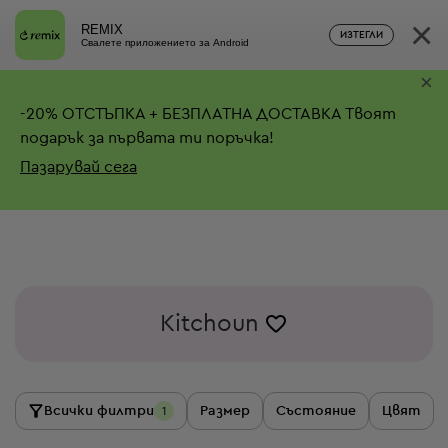
×
REMIX
ИЗТЕГЛИ
Свалете приложението за Android
×
-
20%
ОТСТЪПКА + БЕЗПЛАТНА ДОСТАВКА
Твоят
подарък за първата ти поръчка!
Пазарувай сега
Kitchoun
Всички филтри
Размер
Състояние
Цвят
1