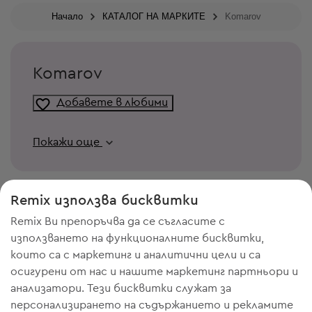
Начало
КАТАЛОГ НА МАРКИТЕ
Komarov
Komarov
Добавете в любими
Покажи още
Remix използва бисквитки
Remix Ви препоръчва да се съгласите с
използването на функционалните бисквитки,
които са с маркетинг и аналитични цели и са
осигурени от нас и нашите маркетинг партньори и
анализатори. Тези бисквитки служат за
персонализирането на съдържанието и рекламите
ИМАШ НУЖДА ОТ МЯСТО В