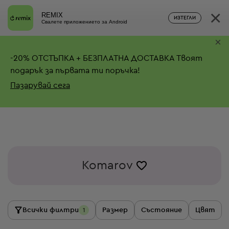
×
REMIX
ИЗТЕГЛИ
Свалете приложението за Android
×
-
20%
ОТСТЪПКА + БЕЗПЛАТНА ДОСТАВКА
Твоят
подарък за първата ти поръчка!
Пазарувай сега
Komarov
Всички филтри
Размер
Състояние
Цвят
1