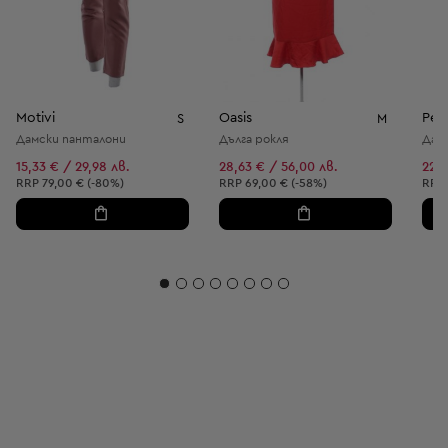
Motivi
Oasis
Pep
S
M
Дамски панталони
Дълга рокля
Дам
15,33 € / 29,98 лв.
28,63 € / 56,00 лв.
22,4
Препоръчителна цена:
Препоръчителна цена:
Пре
RRP
79,00 € (-80%)
RRP
69,00 € (-58%)
RRP