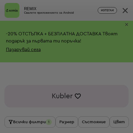
×
REMIX
ИЗТЕГЛИ
Свалете приложението за Android
×
-
20%
ОТСТЪПКА + БЕЗПЛАТНА ДОСТАВКА
Твоят
подарък за първата ти поръчка!
Пазарувай сега
Kubler
Всички филтри
Размер
Състояние
Цвят
1