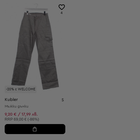
4
-20% с WELCOME
Kubler
S
Мъжки дънки
9,20 € / 17,99 лв.
Препоръчителна цена:
RRP
69,00 € (-86%)