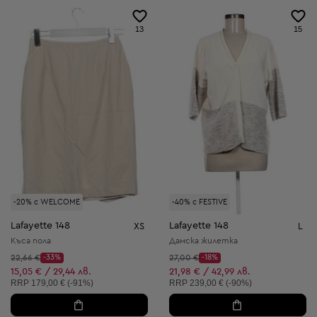
13
15
-20% с WELCOME
-40% с FESTIVE
Lafayette 148
Lafayette 148
XS
L
Къса пола
Дамска жилетка
Начална цена:
Начална цена:
22,66 €
-33%
27,00 €
-18%
Discount Price:
Discount Price:
Намалена цена:
Намалена цена:
15,05 € / 29,44 лв.
21,98 € / 42,99 лв.
Препоръчителна цена:
Препоръчителна цена:
RRP
179,00 € (-91%)
RRP
239,00 € (-90%)