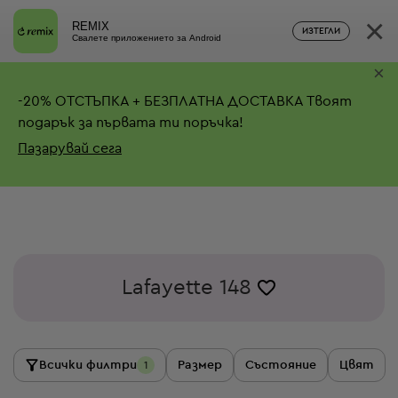
×
REMIX
ИЗТЕГЛИ
Свалете приложението за Android
×
-
20%
ОТСТЪПКА + БЕЗПЛАТНА ДОСТАВКА
Твоят
подарък за първата ти поръчка!
Пазарувай сега
Lafayette 148
Всички филтри
Размер
Състояние
Цвят
1