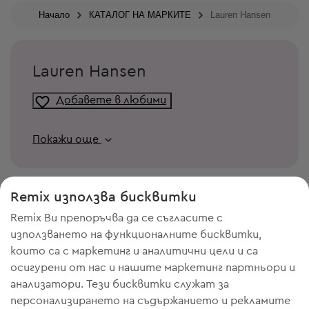
Начало
КАТАЛОГ НА МАРКИТЕ
Lauren Hansen
Lauren Hansen
Добавете в любими
Покажи още
Remix използва бисквитки
Remix Ви препоръчва да се съгласите с
използването на функционалните бисквитки,
които са с маркетинг и аналитични цели и са
осигурени от нас и нашите маркетинг партньори и
анализатори. Тези бисквитки служат за
персонализирането на съдържанието и рекламите
ИМАШ НУЖДА ОТ МЯСТО В