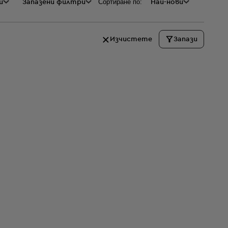
Сортиране по:
и
а
Запазени филтри
Най-нови
Изчистете
Запази