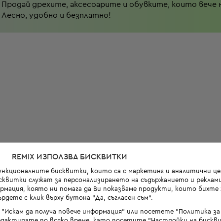
Продай дрехите, аксесоарите и обувките, които вече 
Лесно, удобно и безплатно!
REMIX ИЗПОЛЗВА БИСКВИТКИ
функционалните бисквитки, които са с маркетинг и аналитични цел
квитки служат за персонализирането на съдържанието и реклами
мация, която ни помага да Ви показваме продукти, които бихте х
рдете с клик върху бутона “Да, съгласен съм“.
 "Искам да получа повече информация" или посетете "Политика з
дактирате по всяко време, като посетите "Настройки на бискви