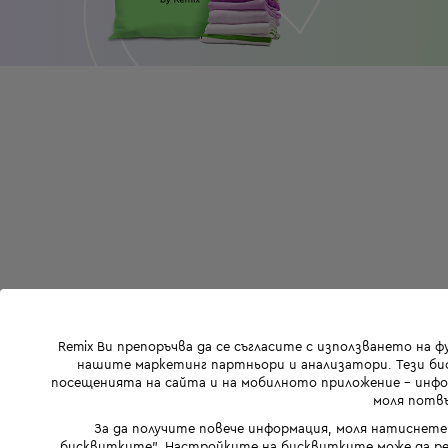
Remix Ви препоръчва да се съгласите с използването на 
нашите маркетинг партньори и анализатори. Тези бис
посещенията на сайта и на мобилното приложение - инфор
моля потвъ
За да получите повече информация, моля натиснете
бисквитките". Настройките на бисквитките може да ре