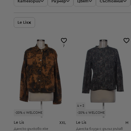
Категории
Размер
Цвят
Състояние
×
Le Lis
7
4 = 2
-20% с WELCOME
-20% с WELCOME
Le Lis
Le Lis
XXL
M
Дамско дънково яке
Дамска блуза с дълъг ръкав