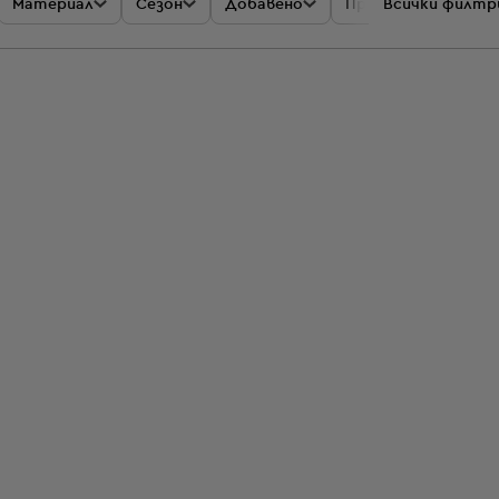
Материал
Сезон
Добавено
Промоции
Всички филтр
Цен