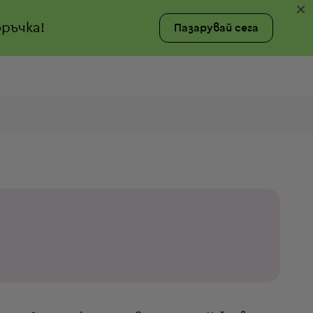
×
ръчка!
Пазарувай сега