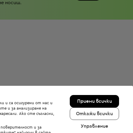
не носиш.
Приеми всички
и и са осигурени от нас и
те и за анализиране на
Откажи всички
аресали. Ако сте съгласни,
Управление
а поверителност и за
тките" най-долу в сайта.