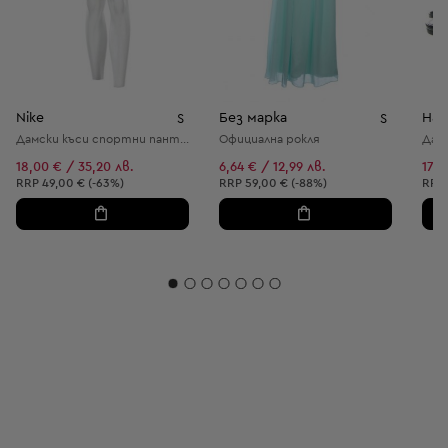
Nike
Без марка
H&
S
S
Дамски kъси спортни панталони
Официална рокля
Дам
18,00 € / 35,20 лв.
6,64 € / 12,99 лв.
17,8
Препоръчителна цена:
Препоръчителна цена:
Пре
RRP
49,00 € (-63%)
RRP
59,00 € (-88%)
RRP