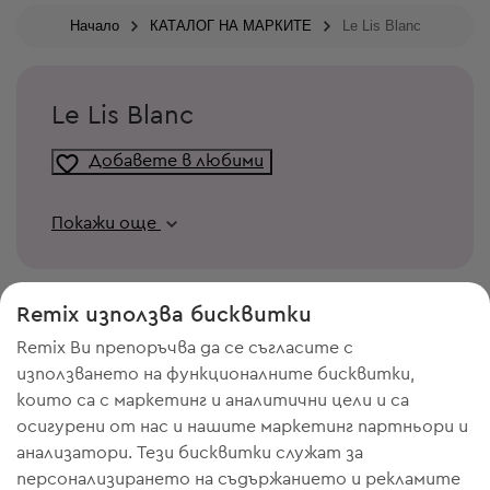
Начало
КАТАЛОГ НА МАРКИТЕ
Le Lis Blanc
Le Lis Blanc
Добавете в любими
Покажи още
Remix използва бисквитки
Remix Ви препоръчва да се съгласите с
използването на функционалните бисквитки,
които са с маркетинг и аналитични цели и са
осигурени от нас и нашите маркетинг партньори и
анализатори. Тези бисквитки служат за
персонализирането на съдържанието и рекламите
ИМАШ НУЖДА ОТ МЯСТО В