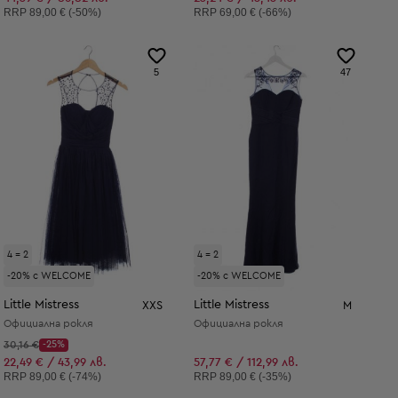
Препоръчителна цена:
Препоръчителна цена:
RRP
89,00 € (-50%)
RRP
69,00 € (-66%)
5
47
4 = 2
4 = 2
-20% с WELCOME
-20% с WELCOME
Little Mistress
Little Mistress
XXS
M
Официална рокля
Официална рокля
Начална цена:
30,16 €
-25%
Discount Price:
Намалена цена:
22,49 € / 43,99 лв.
57,77 € / 112,99 лв.
Препоръчителна цена:
Препоръчителна цена:
RRP
89,00 € (-74%)
RRP
89,00 € (-35%)