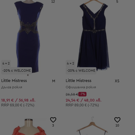
12
5
4 = 2
4 = 2
-20% с WELCOME
-20% с WELCOME
Little Mistress
Little Mistress
M
XS
Дълга рокля
Официална рокля
Начална цена:
26,58 €
-7%
Discount Price:
Намалена цена:
18,91 € / 36,98 лв.
24,54 € / 48,00 лв.
Препоръчителна цена:
Препоръчителна цена:
RRP
69,00 € (-72%)
RRP
89,00 € (-72%)
3
10