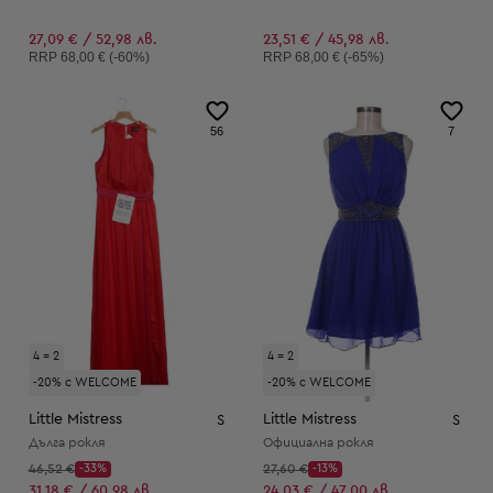
27,09 € / 52,98 лв.
23,51 € / 45,98 лв.
Препоръчителна цена:
Препоръчителна цена:
RRP
68,00 € (-60%)
RRP
68,00 € (-65%)
56
7
4 = 2
4 = 2
-20% с WELCOME
-20% с WELCOME
Little Mistress
Little Mistress
S
S
Дълга рокля
Официална рокля
Начална цена:
Начална цена:
46,52 €
-33%
27,60 €
-13%
Discount Price:
Discount Price:
Намалена цена:
Намалена цена:
31,18 € / 60,98 лв.
24,03 € / 47,00 лв.