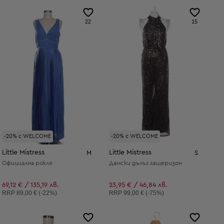
22
15
-20% с WELCOME
-20% с WELCOME
Little Mistress
Little Mistress
M
S
Официална рокля
Дамски дълъг гащеризон
69,12 € / 135,19 лв.
23,95 € / 46,84 лв.
Препоръчителна цена:
Препоръчителна цена:
RRP
89,00 € (-22%)
RRP
99,00 € (-75%)