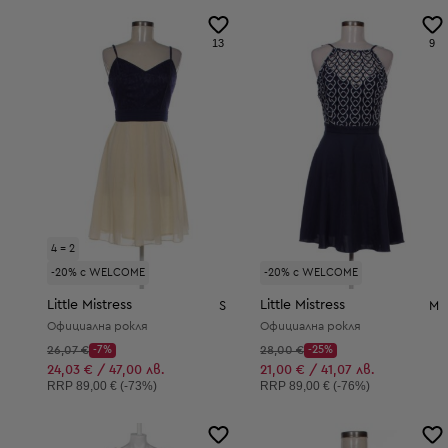
13
9
4 = 2
-20% с WELCOME
-20% с WELCOME
Little Mistress
Little Mistress
S
M
Официална рокля
Официална рокля
Начална цена:
Начална цена:
26,07 €
-7%
28,00 €
-25%
Discount Price:
Discount Price:
Намалена цена:
Намалена цена:
24,03 € / 47,00 лв.
21,00 € / 41,07 лв.
Препоръчителна цена:
Препоръчителна цена:
RRP
89,00 € (-73%)
RRP
89,00 € (-76%)