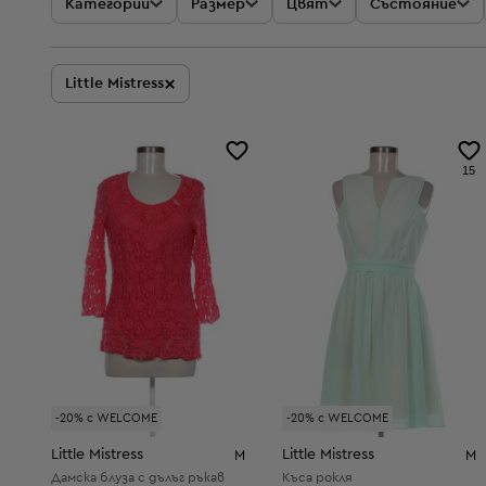
Категории
Размер
Цвят
Състояние
×
Little Mistress
15
-20% с WELCOME
-20% с WELCOME
Little Mistress
Little Mistress
M
M
Дамска блуза с дълъг ръкав
Къса рокля