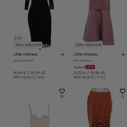
4 = 2
-20% с WELCOME
-20% с WELCOME
Little Mistress
Little Mistress
M
M
Дълга рокля
Къса рокля
Начална цена:
24,54 €
-37%
Discount Price:
Намалена цена:
18,40 € / 35,99 лв.
15,33 € / 29,98 лв.
Препоръчителна цена:
Препоръчителна цена:
RRP
69,00 € (-73%)
RRP
69,00 € (-77%)
20
3