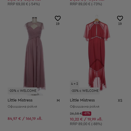
Препоръчителна цена:
Препоръчителна цена:
RRP
69,00 € (-54%)
RRP
89,00 € (-73%)
19
19
4 = 2
-20% с WELCOME
-20% с WELCOME
Little Mistress
Little Mistress
M
XS
Официална рокля
Официална рокля
Начална цена:
26,58 €
-61%
Discount Price:
84,97 € / 166,19 лв.
Намалена цена:
10,22 € / 19,99 лв.
Препоръчителна цена:
RRP
89,00 € (-88%)