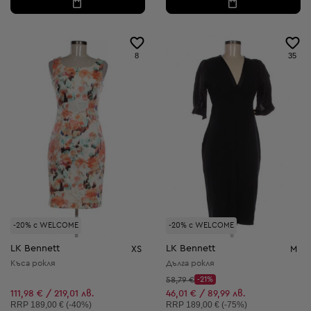
8
35
-20% с WELCOME
-20% с WELCOME
LK Bennett
LK Bennett
XS
M
Къса рокля
Дълга рокля
Начална цена:
58,79 €
-21%
Discount Price:
Намалена цена:
111,98 € / 219,01 лв.
46,01 € / 89,99 лв.
Препоръчителна цена:
Препоръчителна цена:
RRP
189,00 € (-40%)
RRP
189,00 € (-75%)