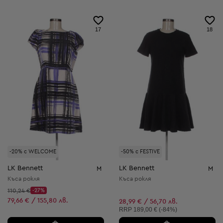
17
18
-20% с WELCOME
-50% с FESTIVE
LK Bennett
LK Bennett
M
M
Къса рокля
Къса рокля
Начална цена:
110,24 €
-27%
Discount Price:
Намалена цена:
79,66 € / 155,80 лв.
28,99 € / 56,70 лв.
Препоръчителна цена:
RRP
189,00 € (-84%)