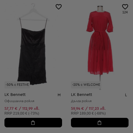
124
-50% с FESTIVE
-20% с WELCOME
LK Bennett
LK Bennett
M
L
Официална рокля
Дълга рокля
57,77 € / 112,99 лв.
59,94 € / 117,23 лв.
Препоръчителна цена:
Препоръчителна цена:
RRP
219,00 € (-73%)
RRP
189,00 € (-68%)