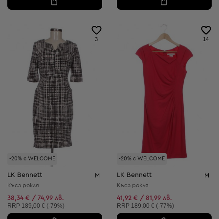
3
14
-20% с WELCOME
-20% с WELCOME
LK Bennett
LK Bennett
M
M
Къса рокля
Къса рокля
38,34 € / 74,99 лв.
41,92 € / 81,99 лв.
Препоръчителна цена:
Препоръчителна цена:
RRP
189,00 € (-79%)
RRP
189,00 € (-77%)