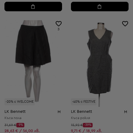
3
-20% с WELCOME
-40% с FESTIVE
LK Bennett
LK Bennett
M
M
Къса пола
Къса рокля
Начална цена:
Начална цена:
31,69 €
-9%
15,92 €
-39%
Discount Price:
Discount Price:
Намалена цена:
Намалена цена:
28,63 € / 56,00 лв.
9,71 € / 18,99 лв.