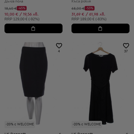
Дълга пола
Къса рокля
Начална цена:
Начална цена:
18,40 €
-45%
68,00 €
-53%
Discount Price:
Discount Price:
Намалена цена:
Намалена цена:
10,00 € / 19,56 лв.
31,69 € / 61,98 лв.
Препоръчителна цена:
Препоръчителна цена:
RRP
129,00 € (-92%)
RRP
189,00 € (-83%)
4
37
-20% с WELCOME
-20% с WELCOME