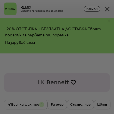
×
REMIX
ИЗТЕГЛИ
Свалете приложението за Android
×
-
20%
ОТСТЪПКА + БЕЗПЛАТНА ДОСТАВКА
Твоят
подарък за първата ти поръчка!
Пазарувай сега
LK Bennett
Всички филтри
Размер
Състояние
Цвят
1