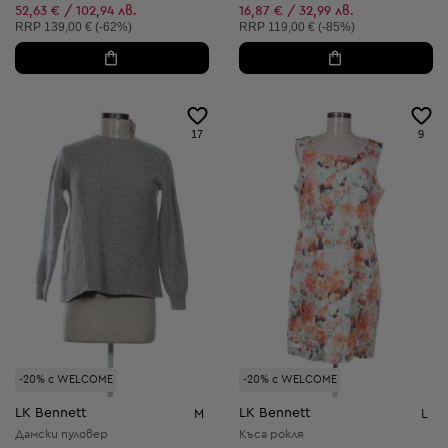
Намалена цена:
Намалена цена:
52,63 € / 102,94 лв.
16,87 € / 32,99 лв.
Препоръчителна цена:
Препоръчителна цена:
RRP
139,00 € (-62%)
RRP
119,00 € (-85%)
17
9
-20% с WELCOME
-20% с WELCOME
LK Bennett
LK Bennett
M
L
Дамски пуловер
Къса рокля