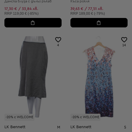
Дамска блуза с дълъг ръкав
Къса рокля
17,30 € / 33,84 лв.
39,63 € / 77,51 лв.
Препоръчителна цена:
Препоръчителна цена:
RRP
119,00 € (-85%)
RRP
189,00 € (-79%)
4
14
-20% с WELCOME
-20% с WELCOME
LK Bennett
LK Bennett
M
S