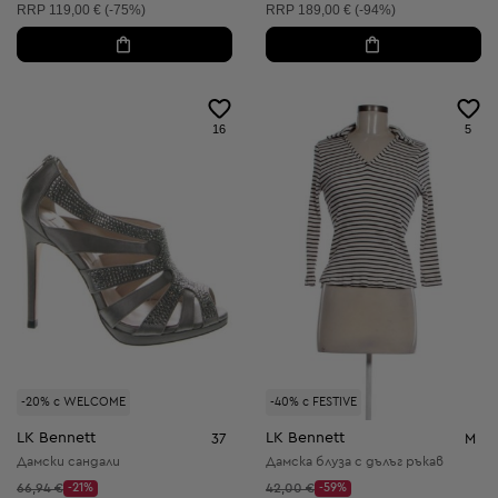
Препоръчителна цена:
Препоръчителна цена:
RRP
119,00 € (-75%)
RRP
189,00 € (-94%)
16
5
-20% с WELCOME
-40% с FESTIVE
LK Bennett
LK Bennett
37
M
Дамски сандали
Дамска блуза с дълъг ръкав
Начална цена:
Начална цена:
66,94 €
-21%
42,00 €
-59%
Discount Price:
Discount Price: