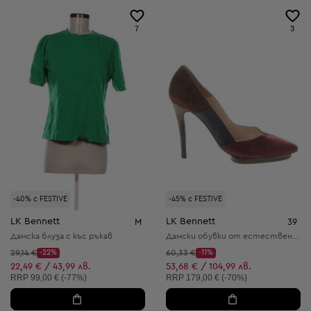
7
3
-40% с FESTIVE
-45% с FESTIVE
LK Bennett
LK Bennett
M
39
Дамска блуза с къс ръкав
Дамски обувки от естествена кожа
Начална цена:
Начална цена:
29,14 €
-22%
60,33 €
-11%
Discount Price:
Discount Price:
Намалена цена:
Намалена цена:
22,49 € / 43,99 лв.
53,68 € / 104,99 лв.
Препоръчителна цена:
Препоръчителна цена:
RRP
99,00 € (-77%)
RRP
179,00 € (-70%)