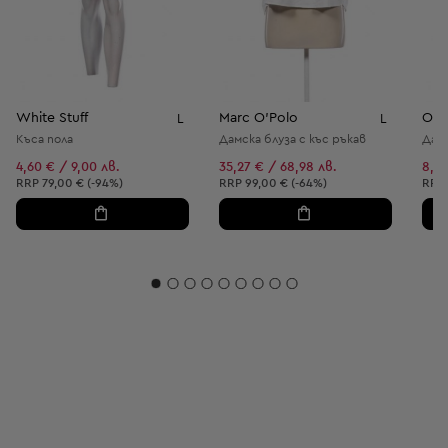
White Stuff
Marc O'Polo
Ors
L
L
Къса пола
Дамска блуза с къс ръкав
Дамс
4,60 € / 9,00 лв.
35,27 € / 68,98 лв.
8,18
Препоръчителна цена:
Препоръчителна цена:
Пре
RRP
79,00 € (-94%)
RRP
99,00 € (-64%)
RRP