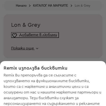
Начало
КАТАЛОГ НА МАРКИТЕ
Lon & Grey
Lon & Grey
Добавете в любими
Покажи още
Remix използва бисквитки
Remix Ви препоръчва да се съгласите с
използването на функционалните бисквитки,
които са с маркетинг и аналитични цели и са
осигурени от нас и нашите маркетинг партньори и
анализатори. Тези бисквитки служат за
персонализирането на съдържанието и рекламите
ИМАШ НУЖДА ОТ МЯСТО В