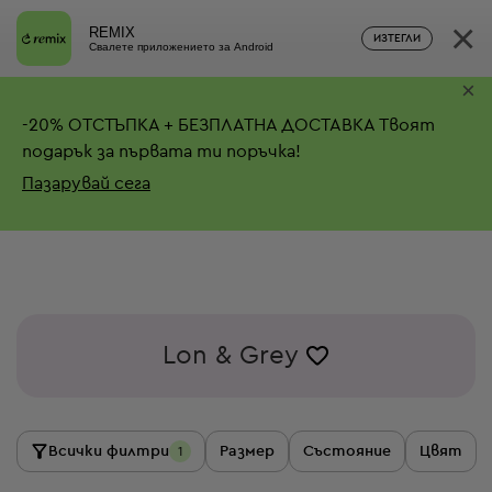
×
REMIX
ИЗТЕГЛИ
Свалете приложението за Android
×
-
20%
ОТСТЪПКА + БЕЗПЛАТНА ДОСТАВКА
Твоят
подарък за първата ти поръчка!
Пазарувай сега
Lon & Grey
Всички филтри
Размер
Състояние
Цвят
1