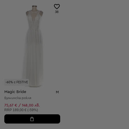
38
-60% с FESTIVE
Magic Bride
M
Булчинска рокля
75,67 € / 148,00 лв.
Препоръчителна цена:
RRP
189,00 € (-59%)