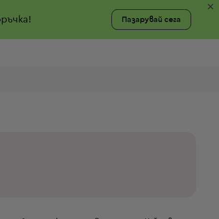
×
ръчка!
Пазарувай сега