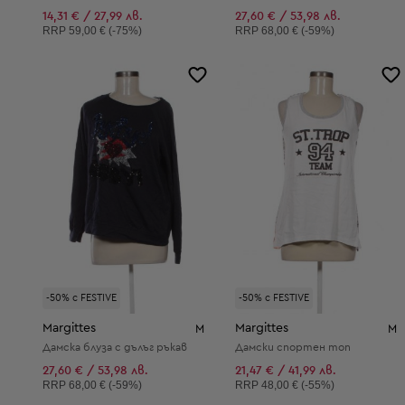
14,31 € / 27,99 лв.
27,60 € / 53,98 лв.
Препоръчителна цена:
Препоръчителна цена:
RRP
59,00 € (-75%)
RRP
68,00 € (-59%)
-50% с FESTIVE
-50% с FESTIVE
Margittes
Margittes
M
M
Дамска блуза с дълъг ръкав
Дамски спортен топ
27,60 € / 53,98 лв.
21,47 € / 41,99 лв.
Препоръчителна цена:
Препоръчителна цена:
RRP
68,00 € (-59%)
RRP
48,00 € (-55%)