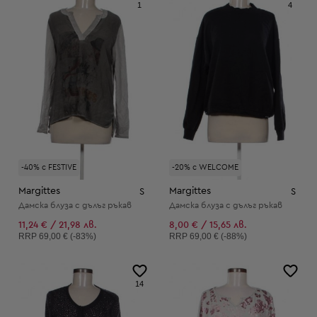
1
4
-40% с FESTIVE
-20% с WELCOME
Margittes
Margittes
S
S
Дамска блуза с дълъг ръкав
Дамска блуза с дълъг ръкав
11,24 € / 21,98 лв.
8,00 € / 15,65 лв.
Препоръчителна цена:
Препоръчителна цена:
RRP
69,00 € (-83%)
RRP
69,00 € (-88%)
14