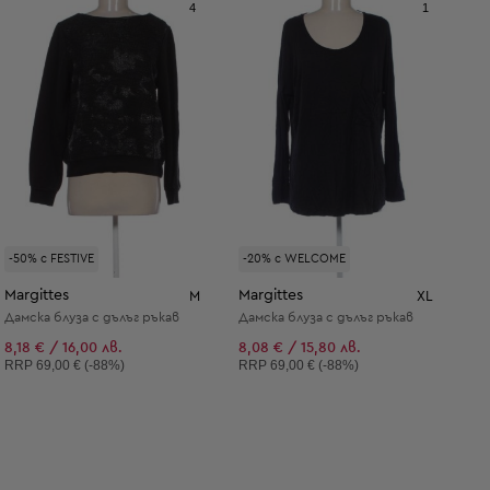
4
1
-50% с FESTIVE
-20% с WELCOME
Margittes
Margittes
M
XL
Дамска блуза с дълъг ръкав
Дамска блуза с дълъг ръкав
8,18 € / 16,00 лв.
8,08 € / 15,80 лв.
Препоръчителна цена:
Препоръчителна цена:
RRP
69,00 € (-88%)
RRP
69,00 € (-88%)