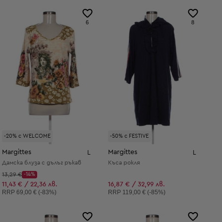
6
8
-20% с WELCOME
-50% с FESTIVE
Margittes
Margittes
L
L
Дамска блуза с дълъг ръкав
Къса рокля
Начална цена:
13,29 €
-14%
Discount Price:
Намалена цена:
11,43 € / 22,36 лв.
16,87 € / 32,99 лв.
Препоръчителна цена:
Препоръчителна цена:
RRP
69,00 € (-83%)
RRP
119,00 € (-85%)