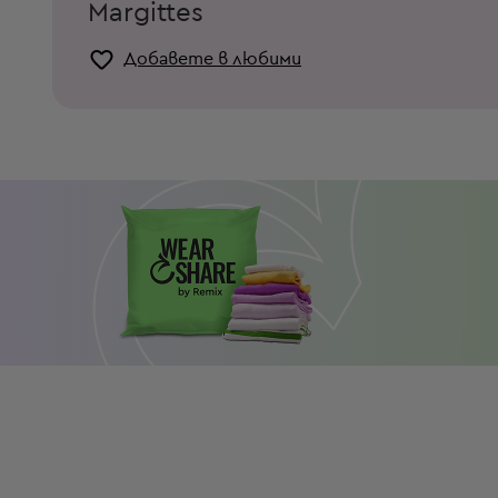
Margittes
Добавете в любими