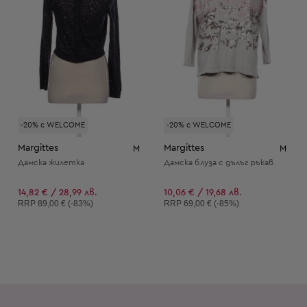
-20% с WELCOME
-20% с WELCOME
Margittes
Margittes
M
M
Дамска жилетка
Дамска блуза с дълъг ръкав
14,82 € / 28,99 лв.
10,06 € / 19,68 лв.
Препоръчителна цена:
Препоръчителна цена:
RRP
89,00 € (-83%)
RRP
69,00 € (-85%)