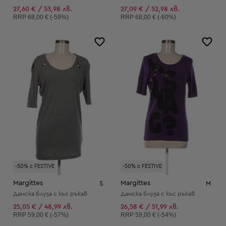
27,60 € / 53,98 лв.
27,09 € / 52,98 лв.
Препоръчителна цена:
Препоръчителна цена:
RRP
68,00 € (-59%)
RRP
68,00 € (-60%)
-50% с FESTIVE
-50% с FESTIVE
Margittes
Margittes
S
M
Дамска блуза с къс ръкав
Дамска блуза с къс ръкав
25,05 € / 48,99 лв.
26,58 € / 51,99 лв.
Препоръчителна цена:
Препоръчителна цена:
RRP
59,00 € (-57%)
RRP
59,00 € (-54%)