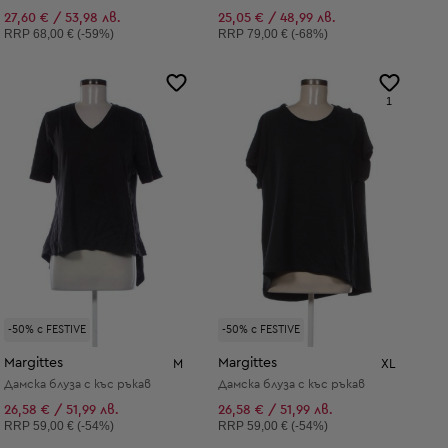
27,60 € / 53,98 лв.
25,05 € / 48,99 лв.
Препоръчителна цена:
Препоръчителна цена:
RRP
68,00 € (-59%)
RRP
79,00 € (-68%)
1
-50% с FESTIVE
-50% с FESTIVE
Margittes
Margittes
M
XL
Дамска блуза с къс ръкав
Дамска блуза с къс ръкав
26,58 € / 51,99 лв.
26,58 € / 51,99 лв.
Препоръчителна цена:
Препоръчителна цена:
RRP
59,00 € (-54%)
RRP
59,00 € (-54%)