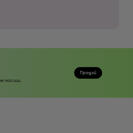
Продай
не носиш.