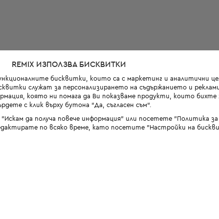
REMIX ИЗПОЛЗВА БИСКВИТКИ
функционалните бисквитки, които са с маркетинг и аналитични цел
квитки служат за персонализирането на съдържанието и реклами
мация, която ни помага да Ви показваме продукти, които бихте х
рдете с клик върху бутона “Да, съгласен съм“.
 "Искам да получа повече информация" или посетете "Политика з
дактирате по всяко време, като посетите "Настройки на бискви