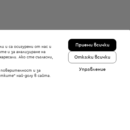
Приеми всички
и и са осигурени от нас и
те и за анализиране на
Откажи всички
аресали. Ако сте съгласни,
Управление
а поверителност и за
тките" най-долу в сайта.