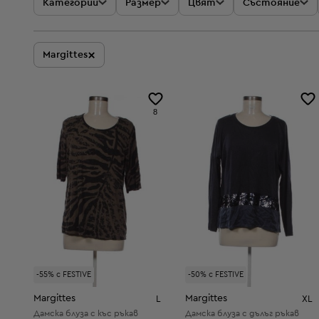
Категории
Размер
Цвят
Състояние
×
Margittes
8
-55% с FESTIVE
-50% с FESTIVE
Margittes
Margittes
L
XL
Дамска блуза с къс ръкав
Дамска блуза с дълъг ръкав