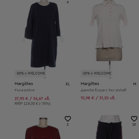
4
-20% с WELCOME
-20% с WELCOME
Margittes
Margittes
XL
M
Къса рокля
Дамска блуза с къс ръкав
15,98 € / 31,25 лв.
27,95 € / 54,67 лв.
Препоръчителна цена:
RRP
119,00 € (-76%)
2
10