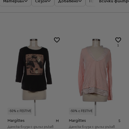
Материал
Сезон
Добавено
Промоции
Всички филтр
Цен
1
-50% с FESTIVE
-50% с FESTIVE
Margittes
Margittes
M
S
Дамска блуза с дълъг ръкав
Дамска блуза с дълъг ръкав