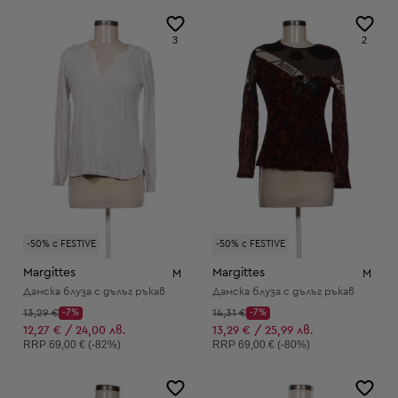
3
2
-50% с FESTIVE
-50% с FESTIVE
Margittes
Margittes
M
M
Дамска блуза с дълъг ръкав
Дамска блуза с дълъг ръкав
Начална цена:
Начална цена:
13,29 €
-7%
14,31 €
-7%
Discount Price:
Discount Price:
Намалена цена:
Намалена цена:
12,27 € / 24,00 лв.
13,29 € / 25,99 лв.
Препоръчителна цена:
Препоръчителна цена:
RRP
69,00 € (-82%)
RRP
69,00 € (-80%)