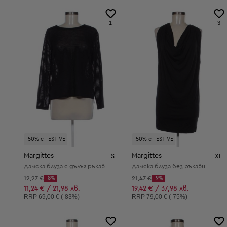
1
3
-50% с FESTIVE
-50% с FESTIVE
Margittes
Margittes
S
XL
Дамска блуза с дълъг ръкав
Дамска блуза без ръкави
Начална цена:
Начална цена:
12,27 €
-8%
21,47 €
-9%
Discount Price:
Discount Price:
Намалена цена:
Намалена цена:
11,24 € / 21,98 лв.
19,42 € / 37,98 лв.
Препоръчителна цена:
Препоръчителна цена:
RRP
69,00 € (-83%)
RRP
79,00 € (-75%)