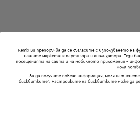
Remix Ви препоръчва да се съгласите с използването на 
нашите маркетинг партньори и анализатори. Тези бис
посещенията на сайта и на мобилното приложение - инфор
моля потвъ
За да получите повече информация, моля натиснете
бисквитките". Настройките на бисквитките може да ре