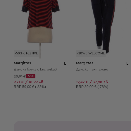
-50% с FESTIVE
-20% с WELCOME
Margittes
Margittes
L
L
Дамска блуза с къс ръкав
Дамски панталони
Начална цена:
20,91 €
-53%
Discount Price:
Намалена цена:
9,71 € / 18,99 лв.
19,42 € / 37,98 лв.
Препоръчителна цена:
Препоръчителна цена:
RRP
59,00 € (-83%)
RRP
89,00 € (-78%)