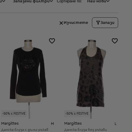
Сортиране по:
и
а
Запазени филтри
Най-нови
Изчистете
Запази
-50% с FESTIVE
-50% с FESTIVE
Margittes
Margittes
M
L
Дамска блуза с дълъг ръкав
Дамска блуза без ръкави