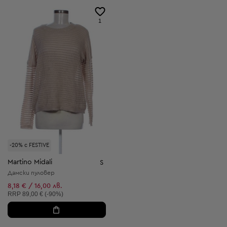
1
-20% с FESTIVE
Martino Midali
S
Дамски пуловер
8,18 € / 16,00 лв.
Препоръчителна цена:
RRP
89,00 € (-90%)