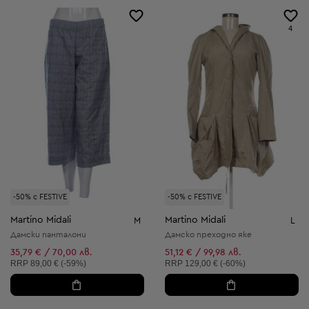
4
-50% с FESTIVE
-50% с FESTIVE
Martino Midali
Martino Midali
M
L
Дамски панталони
Дамско преходно яке
35,79 € / 70,00 лв.
51,12 € / 99,98 лв.
Препоръчителна цена:
Препоръчителна цена:
RRP
89,00 € (-59%)
RRP
129,00 € (-60%)