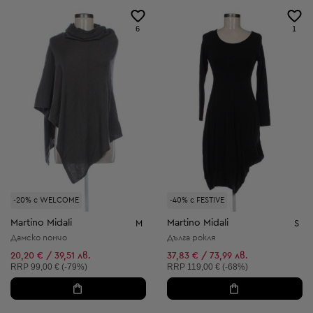
6
1
-20% с WELCOME
-40% с FESTIVE
Martino Midali
Martino Midali
M
S
Дамско пончо
Дълга рокля
20,20 € / 39,51 лв.
37,83 € / 73,99 лв.
Препоръчителна цена:
Препоръчителна цена:
RRP
99,00 € (-79%)
RRP
119,00 € (-68%)