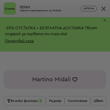
×
REMIX
ИЗТЕГЛИ
Свалете приложението за Android
×
-
20%
ОТСТЪПКА + БЕЗПЛАТНА ДОСТАВКА
Твоят
подарък за първата ти поръчка!
Пазарувай сега
Martino Midali
Всички филтри
Размер
Състояние
Цвят
1