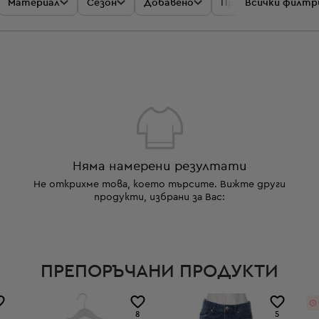
Материал
Сезон
Добавено
Промоции
Всички филтр
Цен
Няма намерени резултати
Не открихме това, което търсите. Вижте други
продукти, избрани за Вас:
ПРЕПОРЪЧАНИ ПРОДУКТИ
8
5