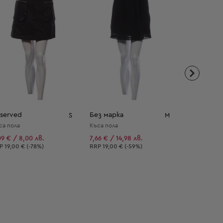
served
Без марка
C&A
S
M
са пола
Къса пола
09 € / 8,00 лв.
7,66 € / 14,98 лв.
6,13 € / 11,
епоръчителна цена:
Препоръчителна цена:
Препоръчит
RP
19,00 € (-78%)
RRP
19,00 € (-59%)
RRP
19,00 € 