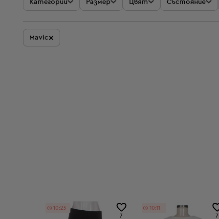
Категории
Размер
Цвят
Състояние
×
Mavic
10:23
10:11
7
7