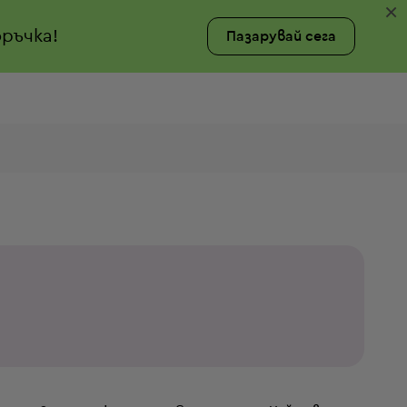
×
ръчка!
Пазарувай сега