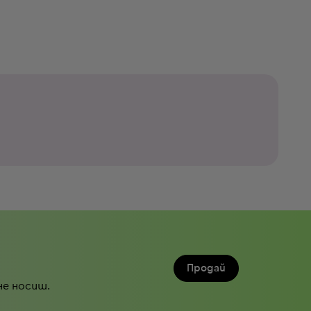
Продай
не носиш.