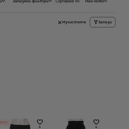
Сортиране по:
и
а
Запазени филтри
Най-нови
Изчистете
Запази
09:51
09:48
6
4