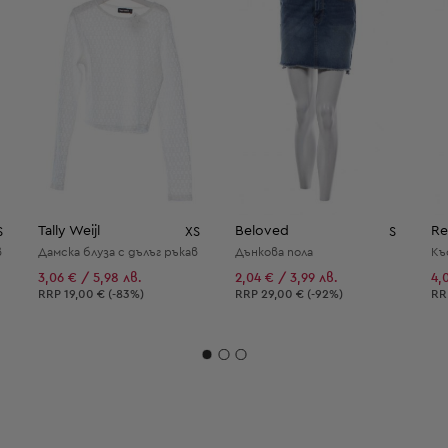
Tally Weijl
Beloved
Re
S
XS
S
в
Дамска блуза с дълъг ръкав
Дънкова пола
Къ
3,06 € / 5,98 лв.
2,04 € / 3,99 лв.
4,
Препоръчителна цена:
Препоръчителна цена:
Пр
RRP
19,00 € (-83%)
RRP
29,00 € (-92%)
R