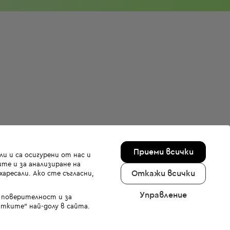
Приеми всички
и и са осигурени от нас и
те и за анализиране на
Откажи всички
аресали. Ако сте съгласни,
Управление
а поверителност и за
тките" най-долу в сайта.