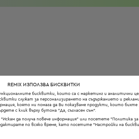
REMIX ИЗПОЛЗВА БИСКВИТКИ
функционалните бисквитки, които са с маркетинг и аналитични цел
квитки служат за персонализирането на съдържанието и реклами
мация, която ни помага да Ви показваме продукти, които бихте х
рдете с клик върху бутона “Да, съгласен съм“.
 "Искам да получа повече информация" или посетете "Политика з
дактирате по всяко време, като посетите "Настройки на бискви