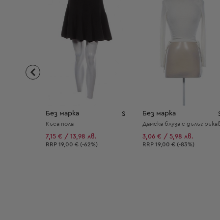
Без марка
Без марка
S
Къса пола
Дамска блуза с дълъг ръка
7,15 € / 13,98 лв.
3,06 € / 5,98 лв.
Препоръчителна цена:
Препоръчителна цена:
RRP
19,00 € (-62%)
RRP
19,00 € (-83%)